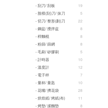
- 刮刀/ 刮板
19
- 脫模(刮)刀/ 抹刀
5
- 切刀/ 整形(劃)刀
22
- 鋼盆/ 攪拌盆
8
- 桿麵棍
8
- 粉篩/ 篩網
8
- 毛刷/ 矽膠刷
5
- 計時器
10
- 溫度計
12
- 電子秤
7
- 量杯/ 量匙
10
- 花嘴/ 擠花袋
28
- 烘焙紙/ 烤紙(布)
11
- 烤墊/ 揉麵墊
8