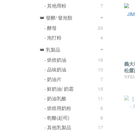
- 其他用粉
7
👑 發酵/ 發泡類
- 酵母
26
- 泡打粉
4
👑 乳製品
- 烘焙奶油
18
義大利
- 品味奶油
10
松露蘑
NT$2
- 奶油片
7
- 鮮奶油/ 奶霜
18
- 奶油乳酪
11
- 烘焙用奶粉
6
- 乾酪(起司)
8
- 其他乳製品
17