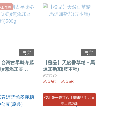
手工熬煮
售完
售完
 台灣古早味冬瓜
【橙品】天然香草精－馬
糖)(無添加香
達加斯加(波本種)
NT$515
NT$169 ~ NT$469
使用第一道甘蔗汁風味醇厚 比日
本三溫糖細