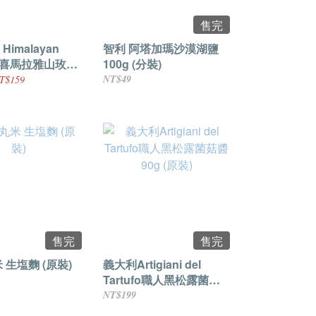
售完
imalayan
智利 阿塔加瑪沙漠湖鹽
ts 喜馬拉雅山玫瑰
100g (分裝)
細鹽) (分裝)
NT$49
T$159
售完
售完
 生塩麴 (原裝)
義大利Artigiani del
Tartufo職人黑松露菌菇
醬 90g (原裝)
NT$199