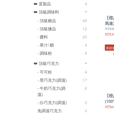
👑 蛋製品
4
👑 頂級調味料
【橙
- 頂級糖品
46
馬達
- 頂級鹽品
12
NT$4
NT$3
- 醬料
20
- 果汁/ 醋
4
香甜
- 調味粉
9
👑 頂級巧克力
- 可可粉
4
- 黑巧克力(調溫)
17
- 牛奶巧克力(調
6
溫)
【橙
(10
- 白巧克力(調溫)
3
NT$69
免調溫巧克力
3