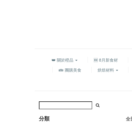
👑 關於橙品
🆕 8月新食材
👪 團購美食
烘焙材料
分類
全