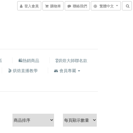
登入會員
購物車
聯絡我們
繁體中文
區
🛍熱銷商品
🎖️烘焙大師聯名款
🎬 烘焙直播教學
👥 會員專屬