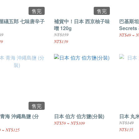
售完
售完
屋礒五郎 七味唐辛子
補貨中！日本 西京柚子味
巴基斯坦 H
噌 120g
Secre
鹽(岩鹽、
69
NT$159
NT$49 ~ N
49
NT$139
售完
 青海 沖繩島鹽 (分
日本 伯方 伯方鹽(分裝)
日本 丸米
NT$149
NT$59 ~ NT$109
NT$135
 ~ NT$125