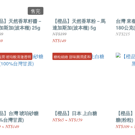
售完
品】天然香草籽醬－
【橙品】天然香草粉－馬
台灣 來
加斯加(波本種) 25g
達加斯加(波本種) 5g
180公克
09
NT$199
NT$215
69
NT$149
溫潤 琥珀般清澈透明
糖粒細緻 甜味圓潤柔和
品】台灣 琥珀砂糖
【橙品】日本 上白糖
【橙品】
0%台灣甘蔗)
糖(粉粒)
NT$65 ~ NT$159
 ~ NT$149
NT$109 ~ 