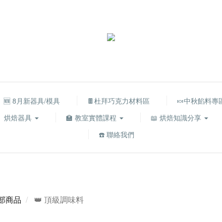
🆕 8月新器具/模具
🍫杜拜巧克力材料區
🍬中秋餡料專
烘焙器具
🏫 教室實體課程
📖 烘焙知識分享
☎️ 聯絡我們
部商品
👑 頂級調味料