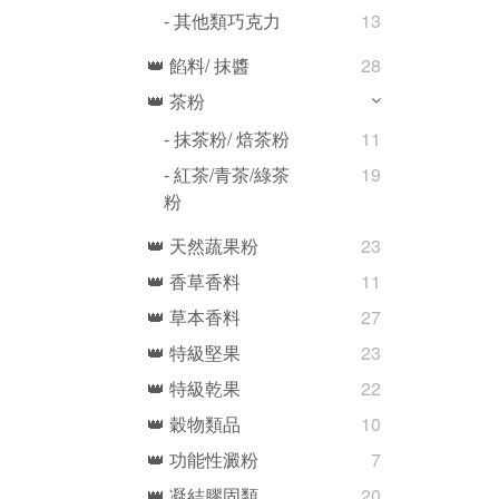
- 其他類巧克力
13
👑 餡料/ 抹醬
28
👑 茶粉
- 抹茶粉/ 焙茶粉
11
- 紅茶/青茶/綠茶
19
粉
👑 天然蔬果粉
23
👑 香草香料
11
👑 草本香料
27
👑 特級堅果
23
👑 特級乾果
22
👑 穀物類品
10
👑 功能性澱粉
7
👑 凝結膠固類
20