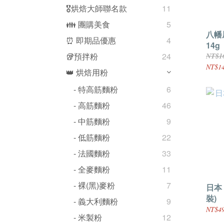
🎖️烘焙大師聯名款
11
👪 團購美食
5
八幡
⏰ 即期品優惠
4
14g
🥡預拌粉
24
NT$1
NT$1
👑 烘焙用粉
- 特高筋麵粉
6
- 高筋麵粉
46
- 中筋麵粉
9
- 低筋麵粉
22
- 法國麵粉
33
- 全麥麵粉
11
- 裸(黑)麥粉
7
日本
裝)
- 義大利麵粉
9
NT$49
- 米製粉
12