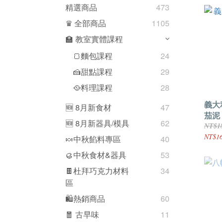
精選商品
473
♛ 全部商品
1105
🏫 教室實體課程
🍞麵包課程
24
🍰甜點課程
29
🥘料理課程
28
義大利
🆕 8月新食材
47
茄泥 
🆕 8月新器具/模具
62
NT$1
NT$1
🍬中秋餡料專區
40
🥮中秋食材&器具
53
🍫杜拜巧克力材料
34
區
🛍熱銷商品
60
🧧 古早味
11