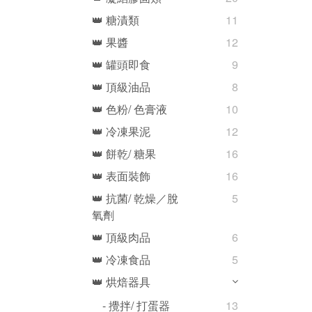
👑 糖漬類
11
👑 果醬
12
👑 罐頭即食
9
👑 頂級油品
8
👑 色粉/ 色膏液
10
👑 冷凍果泥
12
👑 餅乾/ 糖果
16
👑 表面裝飾
16
👑 抗菌/ 乾燥／脫
5
氧劑
👑 頂級肉品
6
👑 冷凍食品
5
👑 烘焙器具
- 攪拌/ 打蛋器
13