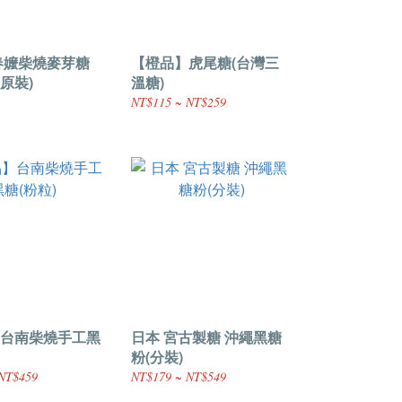
春嬤柴燒麥芽糖
【橙品】虎尾糖(台灣三
(原裝)
溫糖)
NT$115 ~ NT$259
台南柴燒手工黑
日本 宮古製糖 沖繩黑糖
粉(分裝)
NT$459
NT$179 ~ NT$549