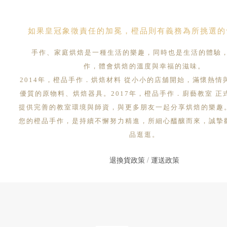
如果皇冠象徵責任的加冕，橙品則有義務為所挑選的
手作、家庭烘焙是一種生活的樂趣，同時也是生活的體驗
作，體會烘焙的溫度與幸福的滋味。
2014年，橙品手作．烘焙材料 從小小的店舖開始，滿懷熱情
優質的原物料、烘焙器具。2017年，橙品手作．廚藝教室 正
提供完善的教室環境與師資，與更多朋友一起分享烘焙的樂趣
您的橙品手作，是持續不懈努力精進，所細心醞釀而來，誠摯
品逛逛。
退換貨政策
/
運送政策