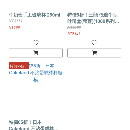
牛奶盒手工玻璃杯 250ml
特價5折！三能 低糖牛型
吐司盒(帶蓋)(1000系列不
NT$119
沾)
NT$99
NT$690
NT$345
特價65折！
特價65折！日本
Cakeland 不沾蛋糕棒棒