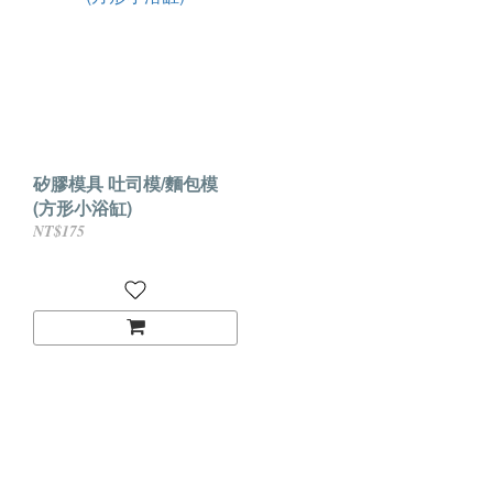
矽膠模具 吐司模/麵包模
(方形小浴缸)
NT$175