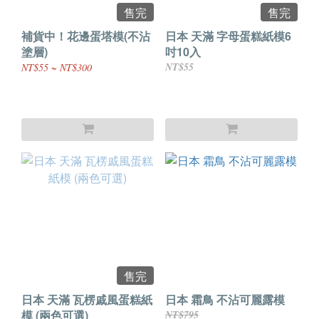
售完
售完
補貨中！花邊蛋塔模(不沾
日本 天滿 字母蛋糕紙模6
塗層)
吋10入
NT$55
NT$55 ~ NT$300
售完
日本 天滿 瓦楞戚風蛋糕紙
日本 霜鳥 不沾可麗露模
模 (兩色可選)
NT$795