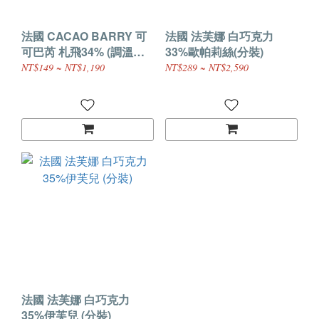
法國 CACAO BARRY 可
法國 法芙娜 白巧克力
可巴芮 札飛34% (調溫白
33%歐帕莉絲(分裝)
巧克力) (分裝)
NT$149 ~ NT$1,190
NT$289 ~ NT$2,590
法國 法芙娜 白巧克力
35%伊芙兒 (分裝)