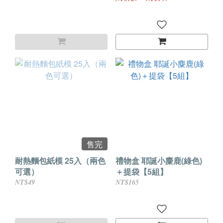
售完
耐熱麵包紙模 25入（兩色
禮物盒 耶誕小麋鹿(綠色)
可選）
＋提袋【5組】
NT$49
NT$165