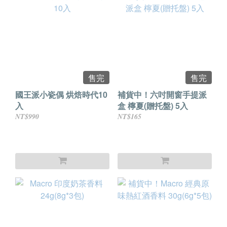
售完
售完
國王派小瓷偶 烘焙時代10
補貨中！六吋開窗手提派
入
盒 檸夏(贈托盤) 5入
NT$990
NT$165