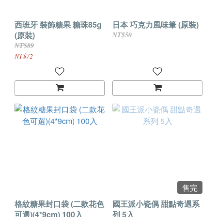
西班牙 裝飾糖果 糖珠85g
日本 巧克力風味筆 (原裝)
(原裝)
NT$50
NT$89
NT$72
售完
格紋糖果封口袋 (二款花色
國王派小瓷偶 甜點奇遇系
可選)(4*9cm) 100入
列 5入