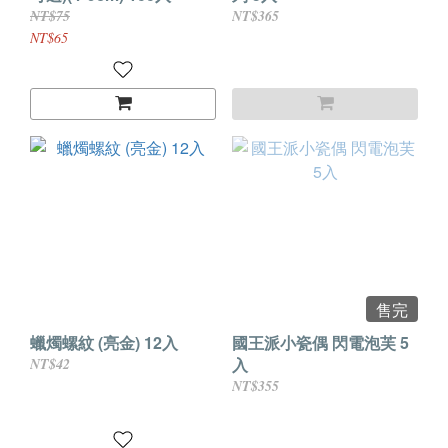
NT$75
NT$365
NT$65
售完
蠟燭螺紋 (亮金) 12入
國王派小瓷偶 閃電泡芙 5
入
NT$42
NT$355