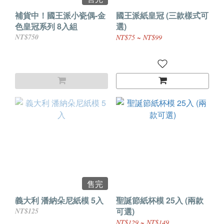
補貨中！國王派小瓷偶-金
國王派紙皇冠 (三款樣式可
色皇冠系列 8入組
選)
NT$750
NT$75 ~ NT$99
售完
義大利 潘納朵尼紙模 5入
聖誕節紙杯模 25入 (兩款
可選)
NT$125
NT$129 ~ NT$149