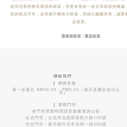
提供完善的教室環境與師資，與更多朋友一起分享烘焙的樂趣
您的橙品手作，是持續不懈努力精進，所細心醞釀而來，誠摯
品逛逛。
退換貨政策
/
運送政策
聯絡我們
❙ 網路客服
週一至週五 AM09:30 - PM6:00（週日及國定假日公
休）
❙ 實體門市
各門市營業時間請至臉書查詢公告
台北門市：
台北市北投區裕民六路130號
竹北門市：
新竹縣竹北市光明一路250號