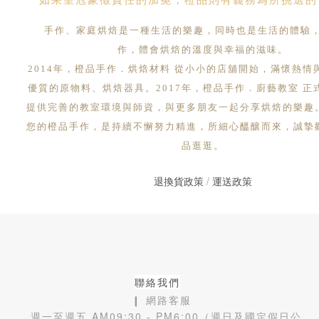
如果皇冠象徵責任的加冕，橙品則有義務為所挑選的
手作、家庭烘焙是一種生活的樂趣，同時也是生活的體驗
作，體會烘焙的溫度與幸福的滋味。
2014年，橙品手作．烘焙材料 從小小的店舖開始，滿懷熱情
優質的原物料、烘焙器具。2017年，橙品手作．廚藝教室 正
提供完善的教室環境與師資，與更多朋友一起分享烘焙的樂趣
您的橙品手作，是持續不懈努力精進，所細心醞釀而來，誠摯
品逛逛。
退換貨政策
/
運送政策
聯絡我們
❙ 網路客服
週一至週五 AM09:30 - PM6:00（週日及國定假日公