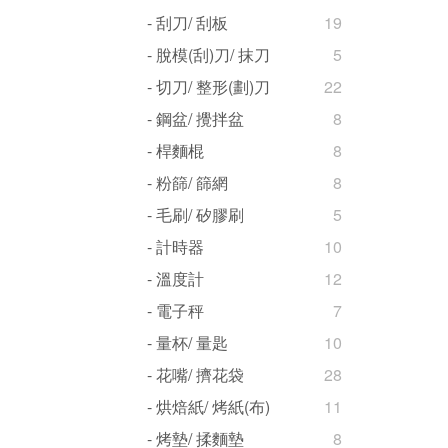
- 刮刀/ 刮板
19
- 脫模(刮)刀/ 抹刀
5
- 切刀/ 整形(劃)刀
22
- 鋼盆/ 攪拌盆
8
- 桿麵棍
8
- 粉篩/ 篩網
8
- 毛刷/ 矽膠刷
5
- 計時器
10
- 溫度計
12
- 電子秤
7
- 量杯/ 量匙
10
- 花嘴/ 擠花袋
28
- 烘焙紙/ 烤紙(布)
11
- 烤墊/ 揉麵墊
8