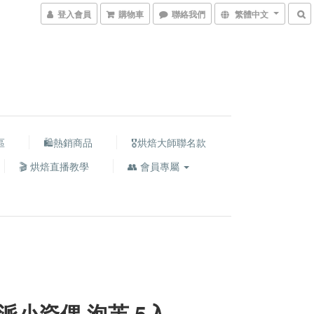
登入會員
購物車
聯絡我們
繁體中文
區
🛍熱銷商品
🎖️烘焙大師聯名款
🎬 烘焙直播教學
👥 會員專屬
派小瓷偶 泡芙 5入