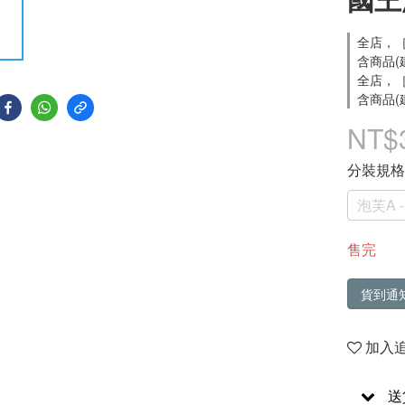
全店，［
含商品(
全店，［
含商品(
NT$
分裝規
泡芙A 
售完
貨到通
加入
送