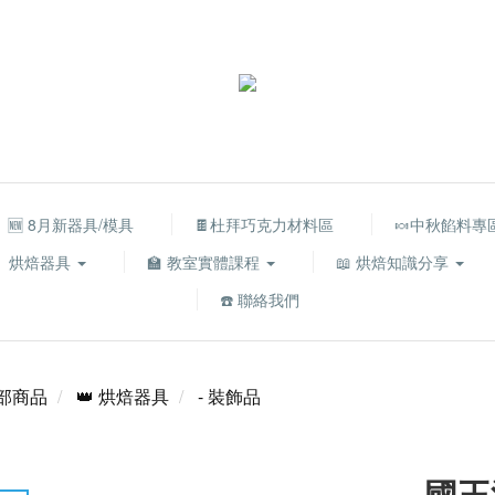
🆕 8月新器具/模具
🍫杜拜巧克力材料區
🍬中秋餡料專
烘焙器具
🏫 教室實體課程
📖 烘焙知識分享
☎️ 聯絡我們
部商品
👑 烘焙器具
- 裝飾品
國王