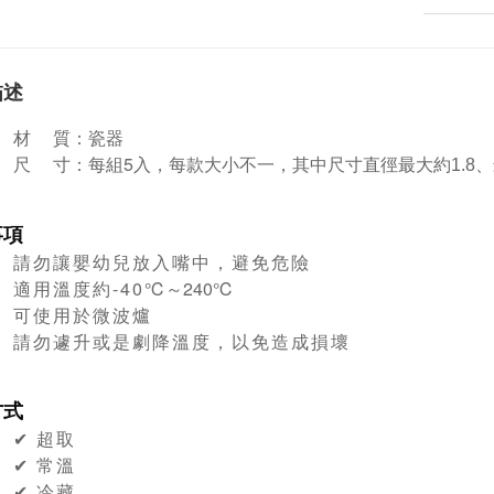
描述
材 質：瓷器
尺 寸：每組5入，每款大小不一，其中尺寸
直徑最大約1.8、
事項
請勿讓嬰幼兒放入嘴中，避免危險
適用溫度約-40
℃～240
℃
可使用於微波爐
請勿遽升或是劇降溫度，以免造成損壞
方式
✔︎ 超取
✔︎ 常溫
✔︎ 冷藏