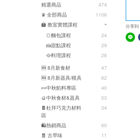
精選商品
474
♛ 全部商品
1106
🏫 教室實體課程
分享到
🍞麵包課程
24
🍰甜點課程
29
🥘料理課程
28
🆕 8月新食材
47
🆕 8月新器具/模具
62
🍬中秋餡料專區
40
🥮中秋食材&器具
53
🍫杜拜巧克力材料
34
區
🛍熱銷商品
60
🧧 古早味
11