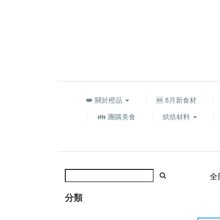
👑 關於橙品
🆕 8月新食材
👪 團購美食
烘焙材料
全
分類