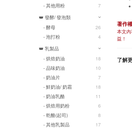
- 其他用粉
7
👑 發酵/ 發泡類
著作
- 酵母
26
本文內
- 泡打粉
4
益！
👑 乳製品
- 烘焙奶油
18
了解
- 品味奶油
10
- 奶油片
7
- 鮮奶油/ 奶霜
18
- 奶油乳酪
11
- 烘焙用奶粉
6
- 乾酪(起司)
8
- 其他乳製品
17