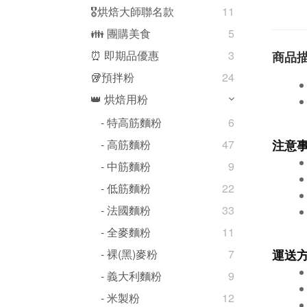
🎖️烘焙大師聯名款
11
👪 團購美食
5
⏰ 即期品優惠
3
商品
🥡預拌粉
24
👑 烘焙用粉
- 特高筋麵粉
6
注意
- 高筋麵粉
47
- 中筋麵粉
9
- 低筋麵粉
22
- 法國麵粉
33
- 全麥麵粉
11
運送
- 裸(黑)麥粉
7
- 義大利麵粉
9
- 米製粉
12