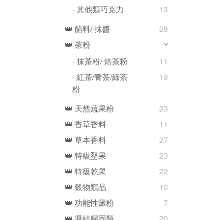
- 其他類巧克力
13
👑 餡料/ 抹醬
28
👑 茶粉
- 抹茶粉/ 焙茶粉
11
- 紅茶/青茶/綠茶
19
粉
👑 天然蔬果粉
23
👑 香草香料
11
👑 草本香料
27
👑 特級堅果
23
👑 特級乾果
22
👑 穀物類品
10
👑 功能性澱粉
7
👑 凝結膠固類
20