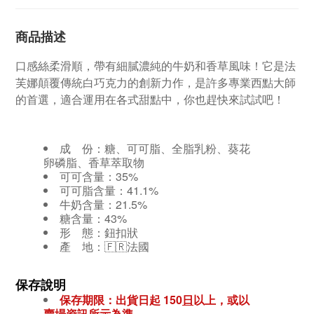
商品描述
口感絲柔滑順，
帶有細膩濃純的牛奶和香草風味！
它是法
芙娜顛覆傳統白巧克力的創新力作，
是許多專業西點大師
的首選，
適合運用在各式甜點中，
你也趕快來試試吧！
成 份：
糖、可可脂、全脂乳粉、葵花
卵磷脂、香草萃取物
可可含量：35%
可可脂含量：41.1%
牛奶含量：21.5%
糖含量：43%
形 態：鈕扣狀
產 地：🇫🇷法國
保存說明
保存期限：出貨日起 150
日
以上，或以
賣場資訊所示為準