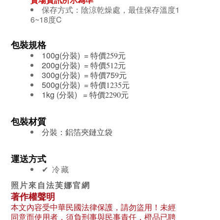
保存方式：陰涼乾燥處，最佳保存溫度1
6~18度C
包裝規格
100g(分裝) = 特價
元
259
200g(分裝) = 特價
元
512
300g(分裝) = 特價75
元
9
500g(分裝) = 特價
元
1235
1kg (分裝) = 特價
元
2290
包裝材質
分裝：鋁箔夾鏈立袋
運送方式
✔︎ 冷藏
照片來自法芙娜官網
著作權聲明
本文內容受中華民國法律保護，請勿盜用！未經
同意而使用者，須負刑事與民事責任，橙品已聘