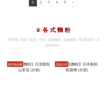
1
2
3
4
5
»
♛
各 式 麵 粉
特高筋
高筋
低筋
中筋
法國麵粉
全麥麵粉
裸(黑)麥粉
其
｜
｜
｜
｜
｜
｜
｜
｜
他專用粉
｜
排行榜冠軍
流淚土司