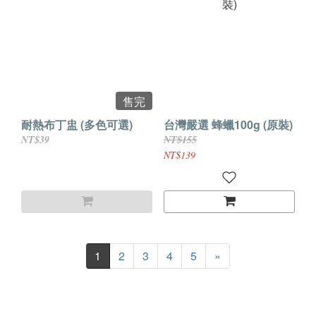
售完
耐熱布丁盅 (多色可選)
台灣嚴選 蜂蠟100g (原裝)
NT$39
NT$155
NT$139
1
2
3
4
5
»