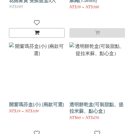
花開富貴 雙掀提盒5入
麻繩(1.5mm)
NT$105
NT$39 ~ NT$300
開窗瑪芬盒(小) (兩款可選)
透明餅乾盒(可裝甜點、提
拉米蘇、點心盒）
NT$19 ~ NT$109
NT$60 ~ NT$450