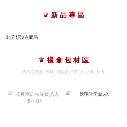
♛
新 品 專 區
此分類沒有商品
♛
禮 盒 包 材 區
各式包裝盒
提袋
自黏袋
封口袋
貼紙
插卡
｜
｜
｜
｜
｜
｜
｜