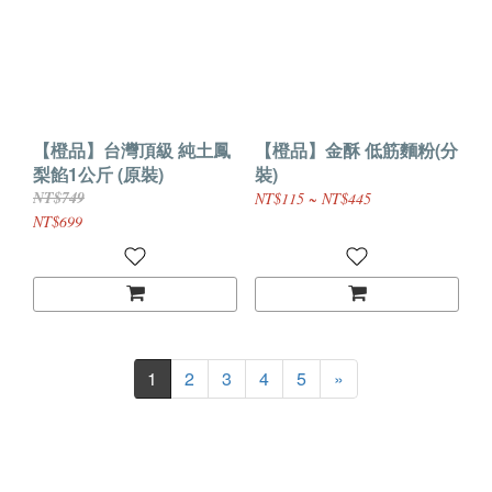
【橙品】台灣頂級 純土鳳
【橙品】金酥 低筋麵粉(分
梨餡1公斤 (原裝)
裝)
NT$749
NT$115 ~ NT$445
NT$699
1
2
3
4
5
»