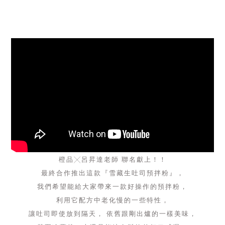
橙品╳呂昇達老師 聯名獻上！！
最終合作推出這款『雪藏生吐司預拌粉』，
我們希望能給大家帶來一款好操作的預拌粉，
利用它配方中老化慢的一些特性，
讓吐司即使放到隔天， 依舊跟剛出爐的一樣美味，