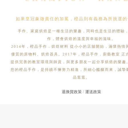
如果皇冠象徵責任的加冕，橙品則有義務為所挑選的
手作、家庭烘焙是一種生活的樂趣，同時也是生活的體驗
作，體會烘焙的溫度與幸福的滋味。
2014年，橙品手作．烘焙材料 從小小的店舖開始，滿懷熱情
優質的原物料、烘焙器具。2017年，橙品手作．廚藝教室 正
提供完善的教室環境與師資，與更多朋友一起分享烘焙的樂趣
您的橙品手作，是持續不懈努力精進，所細心醞釀而來，誠摯
品逛逛。
退換貨政策
/
運送政策