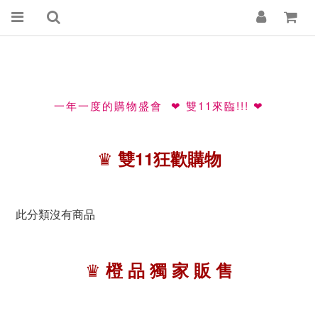
一年一度的購物盛會
雙11來臨!!!
❤
❤
♛
雙11狂歡購物
此分類沒有商品
♛
橙 品 獨 家 販 售