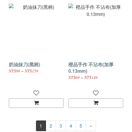
奶油抹刀(黑柄)
橙品手作 不沾布(加厚
0.13mm)
NT$99 ~ NT$159
NT$69 ~ NT$149
1
2
3
4
5
»