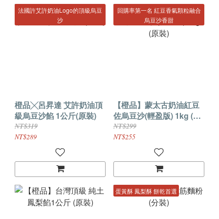
法國許艾許奶油Logo的頂級烏豆
回購率第一名 紅豆香氣顆粒融合
沙
烏豆沙香甜
橙品╳呂昇達 艾許奶油頂
【橙品】蒙太古奶油紅豆
級烏豆沙餡 1公斤(原裝)
佐烏豆沙(輕盈版) 1kg (原
裝)
NT$319
NT$299
NT$289
NT$255
蛋黃酥 鳳梨酥 餅乾首選