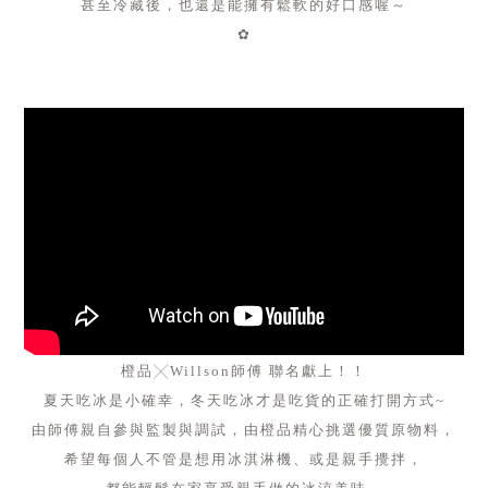
甚至冷藏後，
也還是能擁有鬆軟的好口感喔～
✿
橙品╳Willson師傅 聯名獻上！！
夏天吃冰是小確幸，冬天吃冰才是吃貨的正確打開方式~
由師傅親自參與監製與調試，由橙品精心挑選優質原物料，
希望每個人不管是想用冰淇淋機、或是親手攪拌，