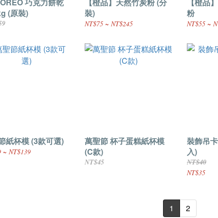
 OREO 巧克力餅乾
【橙品】天然竹炭粉 (分
【橙品】
kg (原裝)
裝)
粉
59
NT$75 ~ NT$245
NT$55 ~ N
節紙杯模 (3款可選)
萬聖節 杯子蛋糕紙杯模
裝飾吊卡 
(C款)
入)
 ~ NT$139
NT$45
NT$40
NT$35
1
2