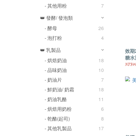
- 其他用粉
7
👑 發酵/ 發泡類
- 酵母
26
- 泡打粉
4
👑 乳製品
效期2
糖水
- 烘焙奶油
18
NT$99
- 品味奶油
10
- 奶油片
7
- 鮮奶油/ 奶霜
18
- 奶油乳酪
11
- 烘焙用奶粉
6
- 乾酪(起司)
8
- 其他乳製品
17