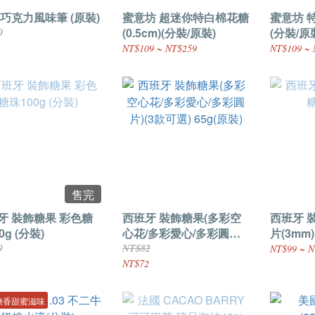
 巧克力風味筆 (原裝)
蜜意坊 超迷你特白棉花糖
蜜意坊 特
(0.5cm)(分裝/原裝)
(分裝/原
0
NT$109 ~ NT$259
NT$109 ~ 
售完
牙 裝飾糖果 彩色糖
西班牙 裝飾糖果(多彩空
西班牙 
0g (分裝)
心花/多彩愛心/多彩圓片)
片(3mm)
(3款可選) 65g(原裝)
9
NT$82
NT$99 ~ N
NT$72
糖香甜蜜滋味