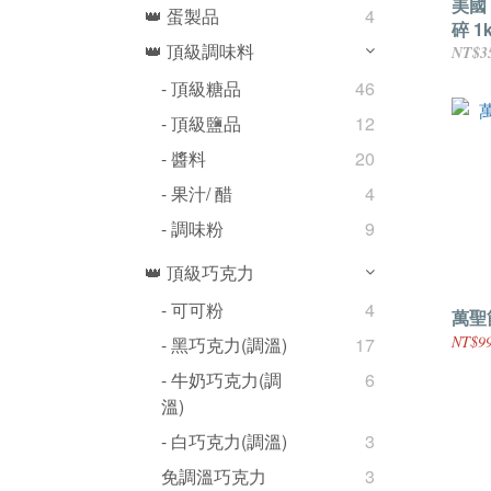
美國
👑 蛋製品
4
碎 1
👑 頂級調味料
NT$3
- 頂級糖品
46
- 頂級鹽品
12
- 醬料
20
- 果汁/ 醋
4
- 調味粉
9
👑 頂級巧克力
- 可可粉
4
萬聖
NT$99
- 黑巧克力(調溫)
17
- 牛奶巧克力(調
6
溫)
- 白巧克力(調溫)
3
免調溫巧克力
3