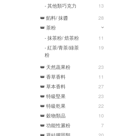
- 其他類巧克力
13
👑 餡料/ 抹醬
28
👑 茶粉
- 抹茶粉/ 焙茶粉
11
- 紅茶/青茶/綠茶
19
粉
👑 天然蔬果粉
23
👑 香草香料
11
👑 草本香料
27
👑 特級堅果
23
👑 特級乾果
22
👑 穀物類品
10
👑 功能性澱粉
7
👑 凝結膠固類
20