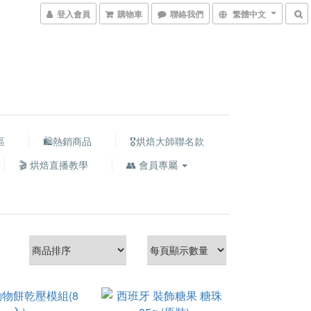
登入會員
購物車
聯絡我們
繁體中文
區
🛍熱銷商品
🎖️烘焙大師聯名款
🎬 烘焙直播教學
👥 會員專屬