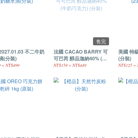
售完
027.01.03 不二牛奶
法國 CACAO BARRY 可
美國 特級杏
滴(分裝)
可巴芮 醇品迦納40% (牛
(分裝)
奶巧克力) (分裝)
 ~ NT$499
NT$159 ~ NT$449
NT$125 ~ 