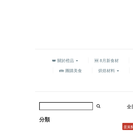
👑 關於橙品
🆕 8月新食材
👪 團購美食
烘焙材料
全
分類
蛋黃酥