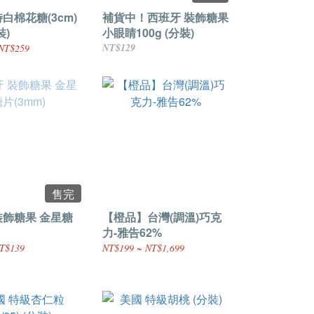
白棉花糖(3cm)
補貨中！西班牙 裝飾糖果
裝)
小眼睛100g (分裝)
NT$129
NT$259
售完
裝飾糖果 金星糖
【橙品】台灣(調溫)巧克
力-雅告62%
T$139
NT$199 ~ NT$1,699