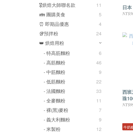
🎖️烘焙大師聯名款
11
日本
NT$5
👪 團購美食
5
⏰ 即期品優惠
4
🥡預拌粉
24
👑 烘焙用粉
- 特高筋麵粉
6
- 高筋麵粉
46
- 中筋麵粉
9
- 低筋麵粉
22
- 法國麵粉
33
西班
珠10
- 全麥麵粉
11
NT$9
- 裸(黑)麥粉
7
- 義大利麵粉
9
牛奶
- 米製粉
12