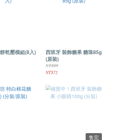
餅乾壓模組(8入)
西班牙 裝飾糖果 糖珠85g
(原裝)
NT$89
NT$72
售完