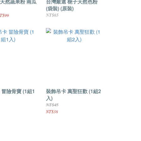
天然蔬果粉 南瓜
台灣嚴選 梔子天然色粉
(袋裝) (原裝)
NT$65
T$99
冒險骨寶 (1組1
裝飾吊卡 萬聖狂歡 (1組2
入)
NT$45
NT$38