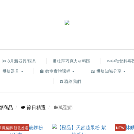
🆕 8月新器具/模具
🍫杜拜巧克力材料區
🍬中秋餡料專
烘焙器具
🏫 教室實體課程
📖 烘焙知識分享
☎️ 聯絡我們
部商品
👑 節日精選
🎃萬聖節
 鳳梨酥 餅乾首選
NEW