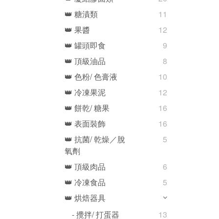
👑 糖漬類
11
👑 果醬
12
👑 罐頭即食
9
👑 頂級油品
8
👑 色粉/ 色膏液
10
👑 冷凍果泥
12
👑 餅乾/ 糖果
16
👑 表面裝飾
16
👑 抗菌/ 乾燥／脫
5
氧劑
👑 頂級肉品
6
👑 冷凍食品
5
👑 烘焙器具
- 攪拌/ 打蛋器
13