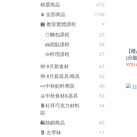
精選商品
473
♛ 全部商品
1105
🏫 教室實體課程
🍞麵包課程
23
🍰甜點課程
28
【橙
🥘料理課程
27
(分裝
NT$11
🆕 8月新食材
47
🆕 8月新器具/模具
62
🍬中秋餡料專區
40
🥮中秋食材&器具
53
🍫杜拜巧克力材料
34
區
🛍熱銷商品
60
🧧 古早味
11