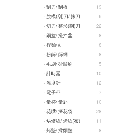
- 刮刀/ 刮板
19
- 脫模(刮)刀/ 抹刀
5
- 切刀/ 整形(劃)刀
22
- 鋼盆/ 攪拌盆
8
- 桿麵棍
8
- 粉篩/ 篩網
8
- 毛刷/ 矽膠刷
5
- 計時器
10
- 溫度計
12
- 電子秤
7
- 量杯/ 量匙
10
- 花嘴/ 擠花袋
28
- 烘焙紙/ 烤紙(布)
11
- 烤墊/ 揉麵墊
8