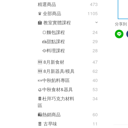
精選商品
473
♛ 全部商品
1105
🏫 教室實體課程
分享到
🍞麵包課程
24
🍰甜點課程
29
🥘料理課程
28
🆕 8月新食材
47
🆕 8月新器具/模具
62
🍬中秋餡料專區
40
🥮中秋食材&器具
53
🍫杜拜巧克力材料
34
區
🛍熱銷商品
60
🧧 古早味
11