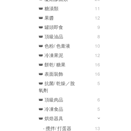
👑 糖漬類
11
👑 果醬
12
👑 罐頭即食
9
👑 頂級油品
8
👑 色粉/ 色膏液
10
👑 冷凍果泥
12
👑 餅乾/ 糖果
16
👑 表面裝飾
16
👑 抗菌/ 乾燥／脫
5
氧劑
👑 頂級肉品
6
👑 冷凍食品
5
👑 烘焙器具
- 攪拌/ 打蛋器
13