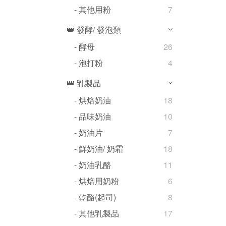
- 其他用粉
7
👑 發酵/ 發泡類
- 酵母
26
- 泡打粉
4
👑 乳製品
- 烘焙奶油
18
- 品味奶油
10
- 奶油片
7
- 鮮奶油/ 奶霜
18
- 奶油乳酪
11
- 烘焙用奶粉
6
- 乾酪(起司)
8
- 其他乳製品
17