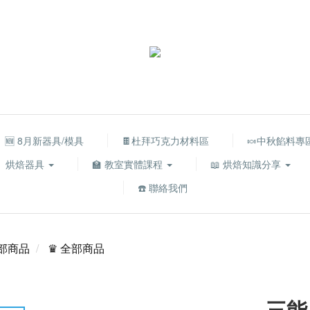
🆕 8月新器具/模具
🍫杜拜巧克力材料區
🍬中秋餡料專
烘焙器具
🏫 教室實體課程
📖 烘焙知識分享
☎️ 聯絡我們
部商品
♛ 全部商品
三能 