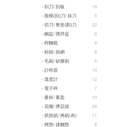
- 刮刀/ 刮板
19
- 脫模(刮)刀/ 抹刀
5
- 切刀/ 整形(劃)刀
22
- 鋼盆/ 攪拌盆
8
- 桿麵棍
8
- 粉篩/ 篩網
8
- 毛刷/ 矽膠刷
5
- 計時器
10
- 溫度計
12
- 電子秤
7
- 量杯/ 量匙
10
- 花嘴/ 擠花袋
28
- 烘焙紙/ 烤紙(布)
11
- 烤墊/ 揉麵墊
8