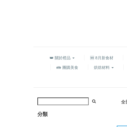
👑 關於橙品
🆕 8月新食材
👪 團購美食
烘焙材料
全
分類