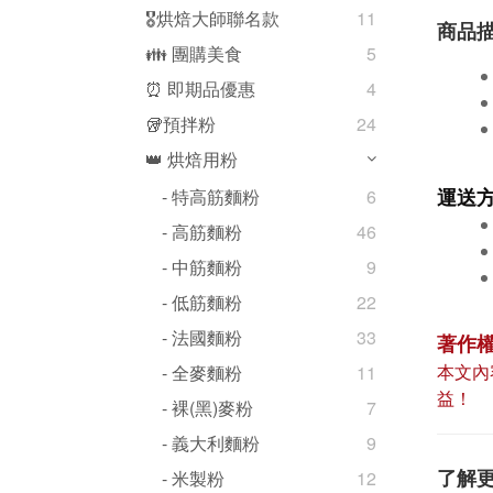
🎖️烘焙大師聯名款
11
商品
👪 團購美食
5
⏰ 即期品優惠
4
🥡預拌粉
24
👑 烘焙用粉
運送
- 特高筋麵粉
6
- 高筋麵粉
46
- 中筋麵粉
9
- 低筋麵粉
22
- 法國麵粉
33
著作
本文內
- 全麥麵粉
11
益！
- 裸(黑)麥粉
7
- 義大利麵粉
9
了解
- 米製粉
12