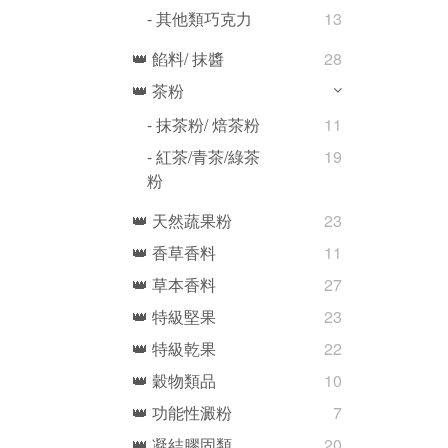
- 其他類巧克力
13
👑 餡料/ 抹醬
28
👑 茶粉
- 抹茶粉/ 焙茶粉
11
- 紅茶/青茶/綠茶
19
粉
👑 天然蔬果粉
23
👑 香草香料
11
👑 草本香料
27
👑 特級堅果
23
👑 特級乾果
22
👑 穀物類品
10
👑 功能性澱粉
7
👑 凝結膠固類
20