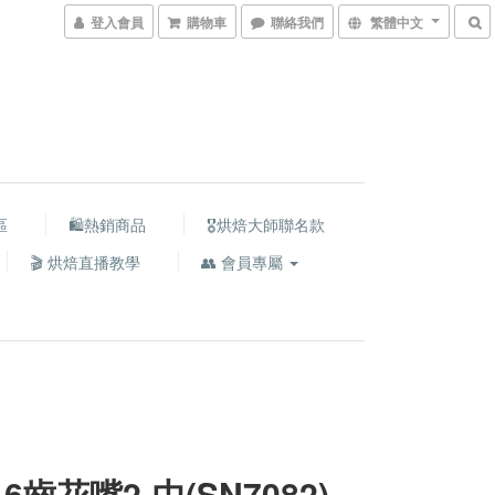
登入會員
購物車
聯絡我們
繁體中文
區
🛍熱銷商品
🎖️烘焙大師聯名款
🎬 烘焙直播教學
👥 會員專屬
6齒花嘴2-中(SN7082)