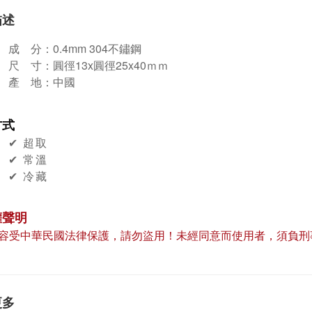
描述
成 分：
0.4mm 304不鏽鋼
尺
寸：
圓徑13x圓徑25x40ｍｍ
產
地：中國
方式
✔︎ 超取
✔︎ 常溫
✔︎ 冷藏
權聲明
容受中華民國法律保護，請勿盜用！未經同意而使用者，須負刑
更多