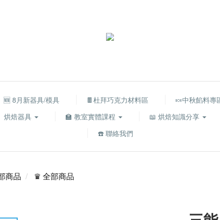
🆕 8月新器具/模具
🍫杜拜巧克力材料區
🍬中秋餡料專
烘焙器具
🏫 教室實體課程
📖 烘焙知識分享
☎️ 聯絡我們
部商品
♛ 全部商品
三能 