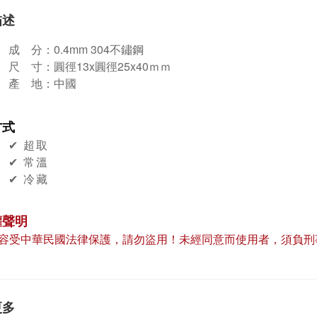
描述
成 分：
0.4mm 304不鏽鋼
尺
寸：
圓徑13x圓徑25x40ｍｍ
產
地：中國
方式
✔︎ 超取
✔︎ 常溫
✔︎ 冷藏
權聲明
容受中華民國法律保護，請勿盜用！未經同意而使用者，須負刑
更多