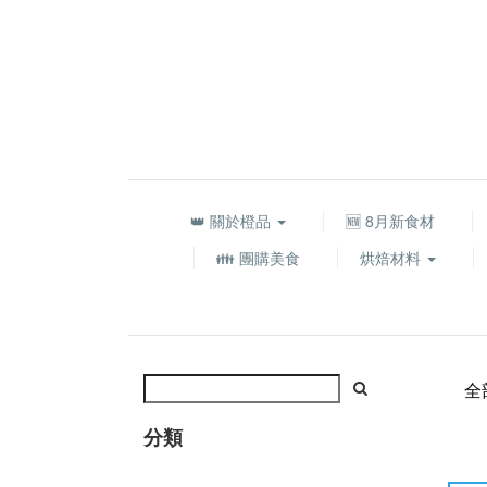
👑 關於橙品
🆕 8月新食材
👪 團購美食
烘焙材料
全
分類