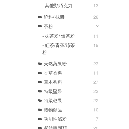
- 其他類巧克力
13
👑 餡料/ 抹醬
28
👑 茶粉
- 抹茶粉/ 焙茶粉
11
- 紅茶/青茶/綠茶
19
粉
👑 天然蔬果粉
23
👑 香草香料
11
👑 草本香料
27
👑 特級堅果
23
👑 特級乾果
22
👑 穀物類品
10
👑 功能性澱粉
7
👑 凝結膠固類
20