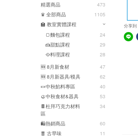
精選商品
473
♛ 全部商品
1105
🏫 教室實體課程
分享到
🍞麵包課程
24
🍰甜點課程
29
🥘料理課程
28
🆕 8月新食材
47
🆕 8月新器具/模具
62
🍬中秋餡料專區
40
🥮中秋食材&器具
53
🍫杜拜巧克力材料
34
區
🛍熱銷商品
60
🧧 古早味
11