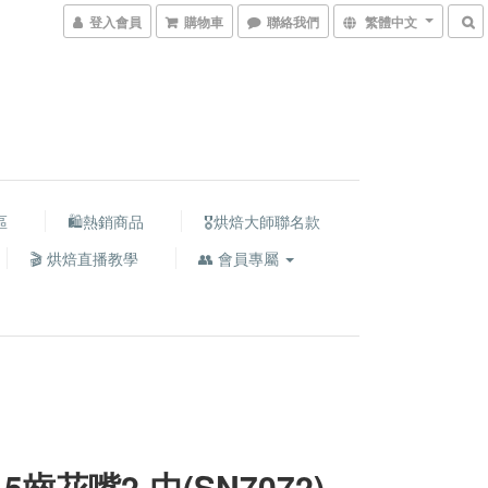
登入會員
購物車
聯絡我們
繁體中文
區
🛍熱銷商品
🎖️烘焙大師聯名款
🎬 烘焙直播教學
👥 會員專屬
5齒花嘴2-中(SN7072)