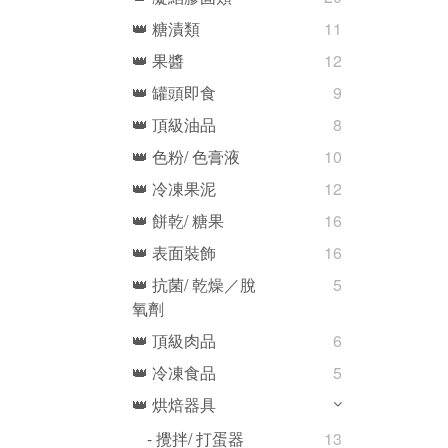
👑 糖漬類
11
👑 果醬
12
👑 罐頭即食
9
👑 頂級油品
8
👑 色粉/ 色膏液
10
👑 冷凍果泥
12
👑 餅乾/ 糖果
16
👑 表面裝飾
16
👑 抗菌/ 乾燥／脫
5
氧劑
👑 頂級肉品
6
👑 冷凍食品
5
👑 烘焙器具
- 攪拌/ 打蛋器
13