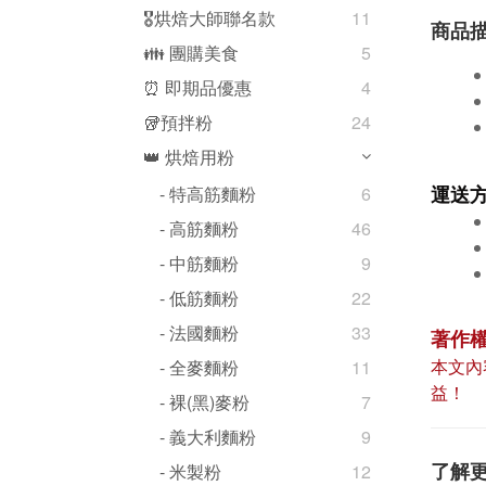
🎖️烘焙大師聯名款
11
商品
👪 團購美食
5
⏰ 即期品優惠
4
🥡預拌粉
24
👑 烘焙用粉
運送
- 特高筋麵粉
6
- 高筋麵粉
46
- 中筋麵粉
9
- 低筋麵粉
22
- 法國麵粉
33
著作
本文內
- 全麥麵粉
11
益！
- 裸(黑)麥粉
7
- 義大利麵粉
9
了解
- 米製粉
12