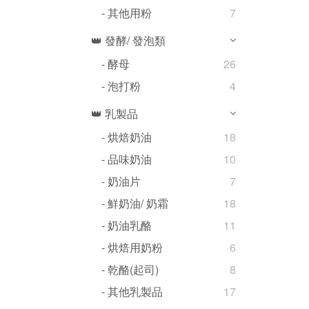
- 其他用粉
7
👑 發酵/ 發泡類
- 酵母
26
- 泡打粉
4
👑 乳製品
- 烘焙奶油
18
- 品味奶油
10
- 奶油片
7
- 鮮奶油/ 奶霜
18
- 奶油乳酪
11
- 烘焙用奶粉
6
- 乾酪(起司)
8
- 其他乳製品
17