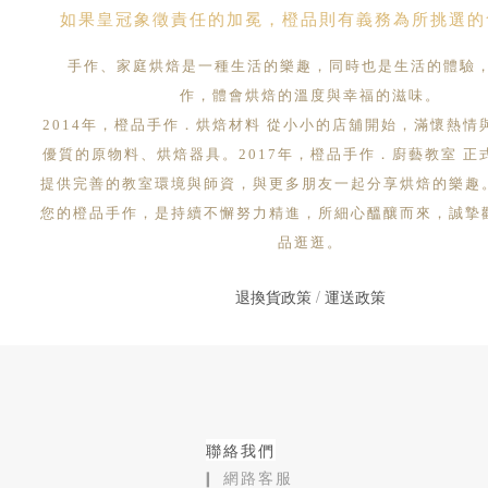
如果皇冠象徵責任的加冕，橙品則有義務為所挑選的
手作、家庭烘焙是一種生活的樂趣，同時也是生活的體驗
作，體會烘焙的溫度與幸福的滋味。
2014年，橙品手作．烘焙材料 從小小的店舖開始，滿懷熱情
優質的原物料、烘焙器具。2017年，橙品手作．廚藝教室 正
提供完善的教室環境與師資，與更多朋友一起分享烘焙的樂趣
您的橙品手作，是持續不懈努力精進，所細心醞釀而來，誠摯
品逛逛。
退換貨政策
/
運送政策
聯絡我們
❙ 網路客服