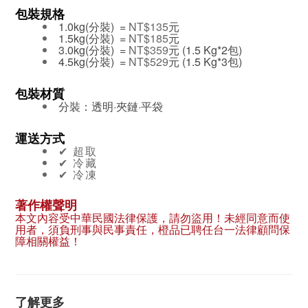
包裝規格
1.0kg(分裝) =
NT$135
元
1.5kg(分裝) =
NT$185
元
3.0kg(分裝) =
NT$359
元 (1.5 Kg*2包)
4.5kg(分裝) =
NT$529
元 (1.5 Kg*3包)
包裝材質
分裝：透明·夾鏈·平袋
運送方式
✔︎ 超取
✔︎ 冷藏
✔︎ 冷凍
著作權聲明
本文內容受中華民國法律保護，請勿盜用！未經同意而使
用者，須負刑事與民事責任，橙品已聘任台一法律顧問保
障相關權益！
了解更多