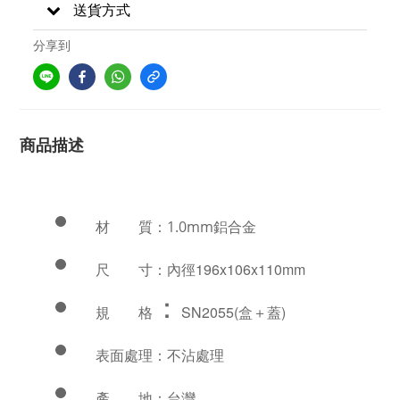
送貨方式
分享到
商品描述
材 質：1.0mm鋁合金
尺 寸：
內徑196x106x110mm
：
規 格
SN2055(盒＋蓋)
表面處理：不沾處理
產 地：台灣