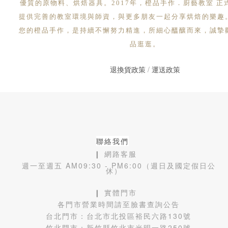
優質的原物料、烘焙器具。2017年，橙品手作．廚藝教室 正
提供完善的教室環境與師資，與更多朋友一起分享烘焙的樂趣
您的橙品手作，是持續不懈努力精進，所細心醞釀而來，誠摯
品逛逛。
退換貨政策
/
運送政策
聯絡我們
❙ 網路客服
週一至週五 AM09:30 - PM6:00（週日及國定假日公
休）
❙ 實體門市
各門市營業時間請至臉書查詢公告
台北門市：
台北市北投區裕民六路130號
竹北門市：
新竹縣竹北市光明一路250號