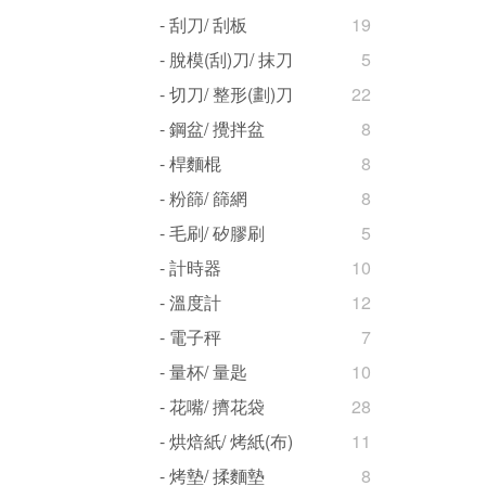
- 刮刀/ 刮板
19
- 脫模(刮)刀/ 抹刀
5
- 切刀/ 整形(劃)刀
22
- 鋼盆/ 攪拌盆
8
- 桿麵棍
8
- 粉篩/ 篩網
8
- 毛刷/ 矽膠刷
5
- 計時器
10
- 溫度計
12
- 電子秤
7
- 量杯/ 量匙
10
- 花嘴/ 擠花袋
28
- 烘焙紙/ 烤紙(布)
11
- 烤墊/ 揉麵墊
8