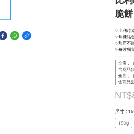
脆餅 
✨比利時原
✨焦糖結
✨甜而不
✨每片獨
全店，［
含商品(
全店，［
含商品(
NT$
尺寸
: 1
150g