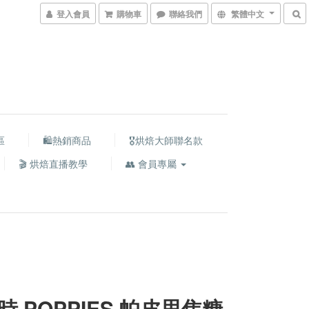
登入會員
購物車
聯絡我們
繁體中文
區
🛍熱銷商品
🎖️烘焙大師聯名款
🎬 烘焙直播教學
👥 會員專屬
時 POPPIES 帕皮思焦糖