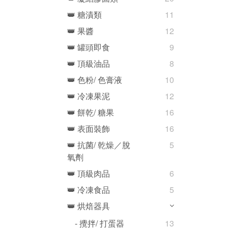
👑 糖漬類
11
👑 果醬
12
👑 罐頭即食
9
👑 頂級油品
8
👑 色粉/ 色膏液
10
👑 冷凍果泥
12
👑 餅乾/ 糖果
16
👑 表面裝飾
16
👑 抗菌/ 乾燥／脫
5
氧劑
👑 頂級肉品
6
👑 冷凍食品
5
👑 烘焙器具
- 攪拌/ 打蛋器
13