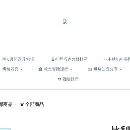
🆕 8月新器具/模具
🍫杜拜巧克力材料區
🍬中秋餡料專
烘焙器具
🏫 教室實體課程
📖 烘焙知識分享
☎️ 聯絡我們
部商品
♛ 全部商品
比利