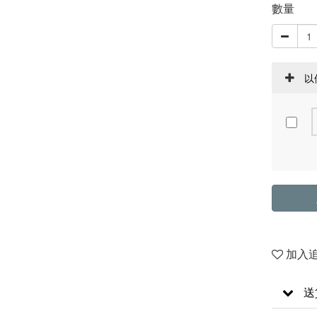
數量
以
加入
送