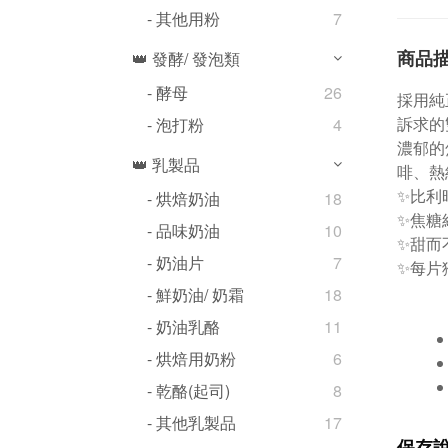
- 其他用粉
7
商品
👑 發酵/ 發泡類
- 酵母
26
採用純
訴求的
- 泡打粉
4
濃郁的
👑 乳製品
啡、熱
✨比利
- 烘焙奶油
18
✨焦糖
- 品味奶油
10
✨甜而
- 奶油片
7
✨每片
- 鮮奶油/ 奶霜
18
- 奶油乳酪
11
- 烘焙用奶粉
6
- 乾酪(起司)
8
- 其他乳製品
17
保存