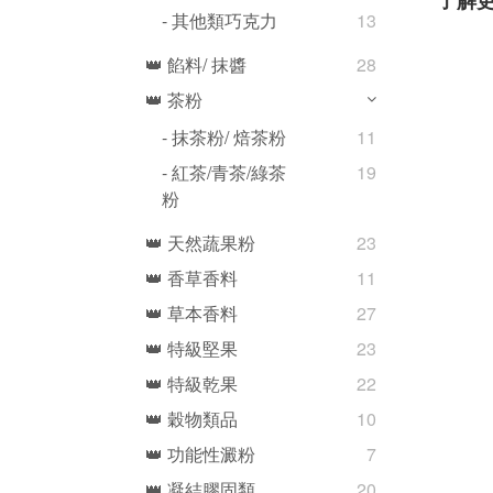
了解
- 其他類巧克力
13
👑 餡料/ 抹醬
28
👑 茶粉
- 抹茶粉/ 焙茶粉
11
- 紅茶/青茶/綠茶
19
粉
👑 天然蔬果粉
23
👑 香草香料
11
👑 草本香料
27
👑 特級堅果
23
👑 特級乾果
22
👑 穀物類品
10
👑 功能性澱粉
7
👑 凝結膠固類
20