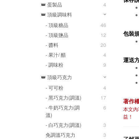
👑 蛋製品
4
👑 頂級調味料
- 頂級糖品
46
包裝
- 頂級鹽品
12
- 醬料
20
- 果汁/ 醋
4
運送
- 調味粉
9
👑 頂級巧克力
- 可可粉
4
- 黑巧克力(調溫)
17
著作
- 牛奶巧克力(調
6
本文內
溫)
益！
- 白巧克力(調溫)
3
免調溫巧克力
3