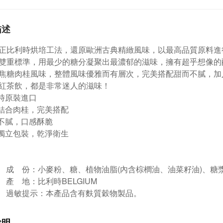
描述
正比利時烘培工法，還原歐洲古典精緻風味，以最高品質原料進
雙重標準，用最少的糖分凝聚出最濃郁的滋味，擁有超乎想像的
焦糖肉桂風味，整體風味優雅而有層次，完美搭配甜而不膩，加
紅茶飲，都是非常迷人的滋味！
時原裝進口
結合肉桂，完美搭配
不膩，口感酥脆
獨立包裝，乾淨衛生
成 份：小麥粉、糖、植物油脂(內含棕櫚油、油菜籽油)、糖漿
產 地：比利時BELGIUM
過敏提示：
本產品含有麩質穀物製品。
說明