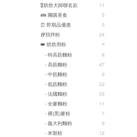
🎖️烘焙大師聯名款
11
👪 團購美食
5
⏰ 即期品優惠
3
🥡預拌粉
24
👑 烘焙用粉
- 特高筋麵粉
6
- 高筋麵粉
47
- 中筋麵粉
9
- 低筋麵粉
22
- 法國麵粉
33
- 全麥麵粉
11
- 裸(黑)麥粉
7
- 義大利麵粉
9
- 米製粉
12