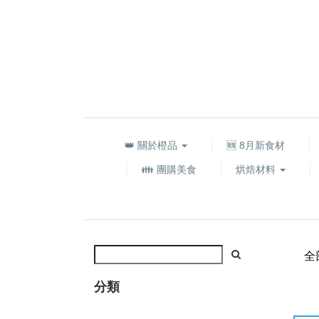
👑 關於橙品
🆕 8月新食材
👪 團購美食
烘焙材料
全
分類