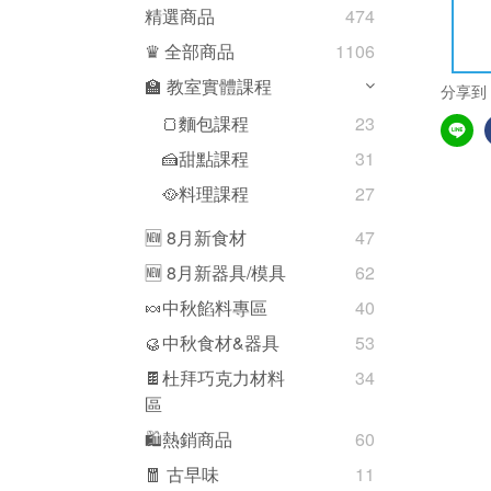
精選商品
474
♛ 全部商品
1106
🏫 教室實體課程
分享到
🍞麵包課程
23
🍰甜點課程
31
🥘料理課程
27
🆕 8月新食材
47
🆕 8月新器具/模具
62
🍬中秋餡料專區
40
🥮中秋食材&器具
53
🍫杜拜巧克力材料
34
區
🛍熱銷商品
60
🧧 古早味
11