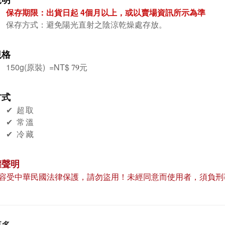
保存期限：出貨日起 4個月
以上，或以賣場資訊所示為準
保存方式：避免陽光直射之陰涼乾燥處存放。
規格
150g(原裝) =
NT$
元
79
方式
✔︎ 超取
✔︎ 常溫
✔︎ 冷藏
權聲明
容受中華民國法律保護，請勿盜用！未經同意而使用者，須負刑