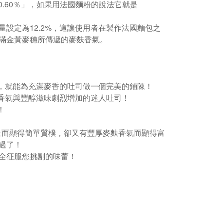
0.60％」，如果用法國麵粉的說法它就是
設定為12.2%，這讓使用者在製作法國麵包之
滿金黃麥穗所傳遞的麥麩香氣。
，就能為充滿麥香的吐司做一個完美的鋪陳！
香氣與豐醇滋味劇烈增加的迷人吐司！
！
量而顯得簡單質樸，卻又有豐厚麥麩香氣而顯得富
過了！
全征服您挑剔的味蕾！