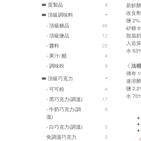
👑 蛋製品
4
·新鮮酵
·改良劑
👑 頂級調味料
·鹽 2%
- 頂級糖品
46
·砂糖 
·脫脂奶
- 頂級鹽品
12
·人造黃
- 醬料
20
·水 63
- 果汁/ 醋
4
《
法棍
- 調味粉
9
·傳奇 
👑 頂級巧克力
·速溶酵
·鹽 2.
- 可可粉
4
·水 70
- 黑巧克力(調溫)
17
- 牛奶巧克力(調
6
溫)
- 白巧克力(調溫)
3
免調溫巧克力
3