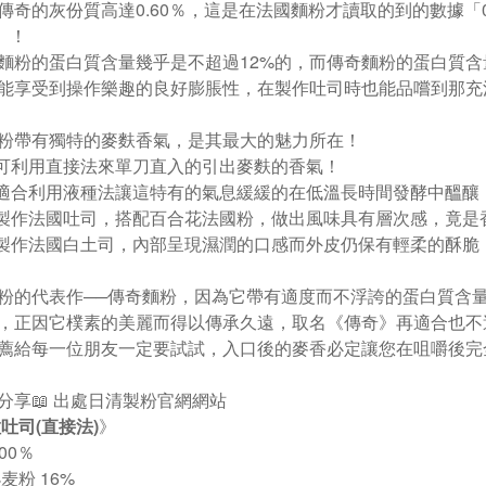
傳奇的灰份質高達0.60％，這是在法國麵粉才讀取的到的數據「
」！
麵粉的蛋白質含量幾乎是不超過12%的，而傳奇麵粉的蛋白質含量
能享受到操作樂趣的良好膨脹性，在製作吐司時也能品嚐到那充
粉帶有獨特的麥麩香氣，是其最大的魅力所在！
可利用直接法來單刀直入的引出麥麩的香氣！
適合利用液種法讓這特有的氣息緩緩的在低溫長時間發酵中醞釀
製作法國吐司，搭配百合花法國粉，做出風味具有層次感，竟是
製作法國白土司，內部呈現濕潤的口感而外皮仍保有輕柔的酥脆
粉的代表作──傳奇麵粉，因為它帶有適度而不浮誇的蛋白質含
，正因它樸素的美麗而得以傳承久遠，取名《傳奇》再適合也不
薦給每一位朋友一定要試試，入口後的麥香必定讓您在咀嚼後完
譜分享📖 出處日清製粉官網網站
吐司(直接法)
》
100％
麦粉 16%