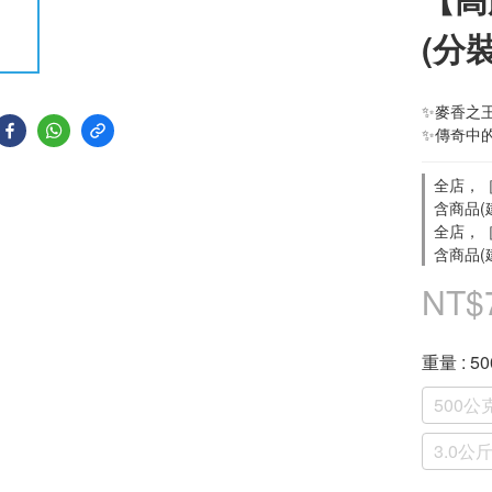
(分裝
✨麥香之
✨傳奇中
全店，［
含商品(
全店，［
含商品(
NT$
重量
: 
500公
3.0公