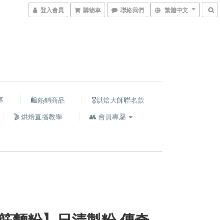
登入會員
購物車
聯絡我們
繁體中文
區
🛍熱銷商品
🎖️烘焙大師聯名款
🎬 烘焙直播教學
👥 會員專屬
筋麵粉】日清製粉 傳奇