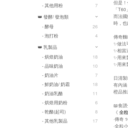
但是！
- 其他用粉
7
「T60
而法國
👑 發酵/ 發泡類
時，也
- 酵母
26
- 泡打粉
4
傳奇麵
✨做法
👑 乳製品
✨相當
- 烘焙奶油
18
✨用來
✨用來
- 品味奶油
10
- 奶油片
7
日清製
- 鮮奶油/ 奶霜
18
有內涵
橙品推
- 奶油乳酪
11
- 烘焙用奶粉
6
📖食
- 乾酪(起司)
8
《
全粒
·傳奇 
- 其他乳製品
17
·全粒小