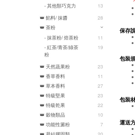
- 其他類巧克力
13
👑 餡料/ 抹醬
28
👑 茶粉
保存
- 抹茶粉/ 焙茶粉
11
- 紅茶/青茶/綠茶
19
粉
包裝
👑 天然蔬果粉
23
👑 香草香料
11
👑 草本香料
27
👑 特級堅果
23
包裝
👑 特級乾果
22
👑 穀物類品
10
運送
👑 功能性澱粉
7
👑 凝結膠固類
20