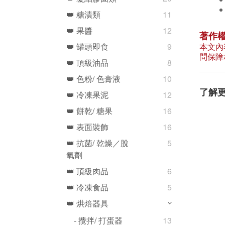
👑 糖漬類
11
👑 果醬
12
著作
本文內
👑 罐頭即食
9
問保障
👑 頂級油品
8
👑 色粉/ 色膏液
10
了解
👑 冷凍果泥
12
👑 餅乾/ 糖果
16
👑 表面裝飾
16
👑 抗菌/ 乾燥／脫
5
氧劑
👑 頂級肉品
6
👑 冷凍食品
5
👑 烘焙器具
- 攪拌/ 打蛋器
13