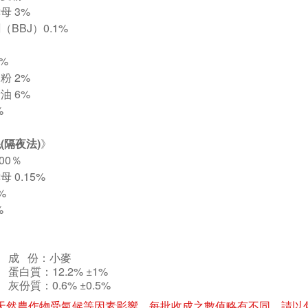
母 3%
（BBJ）0.1%
6%
粉 2%
油 6%
%
(隔夜法)
》
100％
母 0.15%
2%
%
成 份：小麥
蛋白質：12.2%
±
1%
灰份質：0.6%
±0.5
%
天然農作物受氣候等因素影響，每批收成之數值略有不同，請以