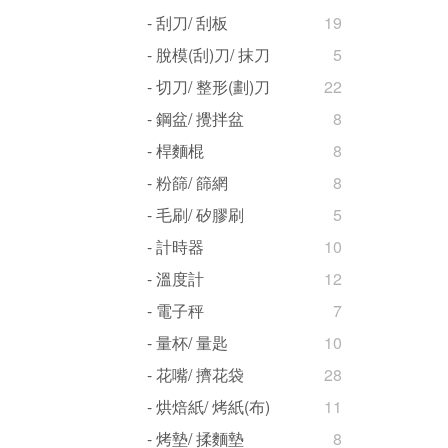
- 刮刀/ 刮板
19
- 脫模(刮)刀/ 抹刀
5
- 切刀/ 整形(劃)刀
22
- 鋼盆/ 攪拌盆
8
- 桿麵棍
8
- 粉篩/ 篩網
8
- 毛刷/ 矽膠刷
5
- 計時器
10
- 溫度計
12
- 電子秤
7
- 量杯/ 量匙
10
- 花嘴/ 擠花袋
28
- 烘焙紙/ 烤紙(布)
11
- 烤墊/ 揉麵墊
8