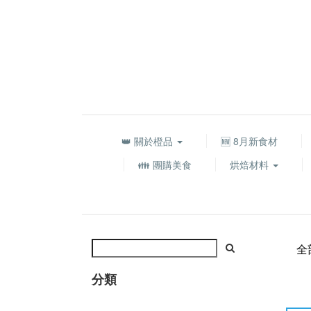
👑 關於橙品
🆕 8月新食材
👪 團購美食
烘焙材料
全
分類