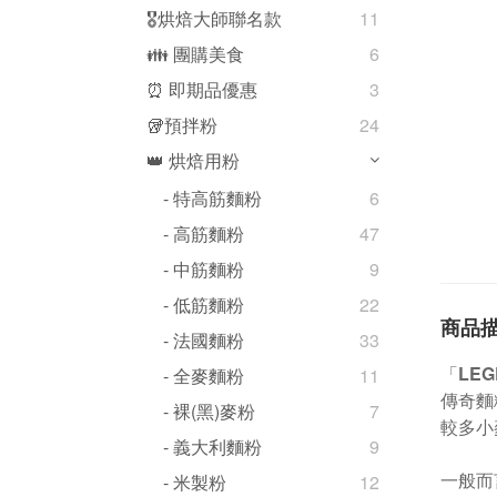
🎖️烘焙大師聯名款
11
👪 團購美食
6
⏰ 即期品優惠
3
🥡預拌粉
24
👑 烘焙用粉
- 特高筋麵粉
6
- 高筋麵粉
47
- 中筋麵粉
9
- 低筋麵粉
22
商品
- 法國麵粉
33
「
LEG
- 全麥麵粉
11
傳奇麵
- 裸(黑)麥粉
7
較多小
- 義大利麵粉
9
一般而
- 米製粉
12