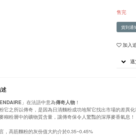
售完
貨到通
加入
送
描述
ENDAIRE
」在法語中意為
傳奇人物
！
粉它之所以傳奇，是因為日清麵粉成功地幫它找出市場的差異化
麥糊粉層中的礦物質含量，讓傳奇保令人驚豔的深厚麥香氣息！
言，高筋麵粉的灰份值大約介於0.35~0.45%