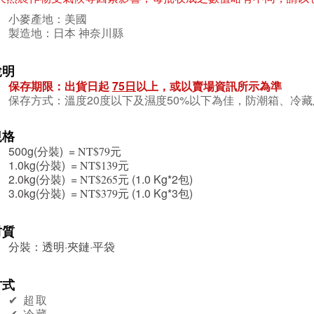
小麥產地：美國
製造地：日本 神奈川縣
說明
保存期限：出貨日起
75日
以上，或以賣場資訊所示為準
保存方式：溫度20度以下及濕度50%以下為佳，防潮箱、冷
規格
500g(分裝) =
元
NT$79
1.0kg(分裝) =
元
NT$139
2.0kg(分裝) =
元 (1.0 Kg*2包)
NT$265
3.0kg(分裝) =
元 (1.0 Kg*3包)
NT$379
材質
分裝：透明·夾鏈·平袋
方式
✔︎ 超取
✔︎ 冷藏