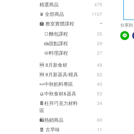
精選商品
475
♛ 全部商品
1107
🏫 教室實體課程
分享到
🍞麵包課程
25
🍰甜點課程
29
🥘料理課程
27
🆕 8月新食材
48
🆕 8月新器具/模具
62
🍬中秋餡料專區
40
🥮中秋食材&器具
53
🍫杜拜巧克力材料
34
區
🛍熱銷商品
60
🧧 古早味
11