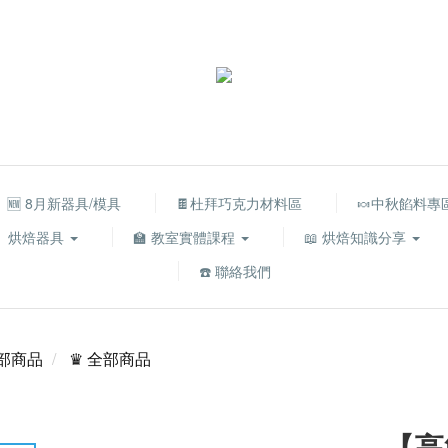
🆕 8月新器具/模具
🍫杜拜巧克力材料區
🍬中秋餡料專
烘焙器具
🏫 教室實體課程
📖 烘焙知識分享
☎️ 聯絡我們
部商品
♛ 全部商品
【高