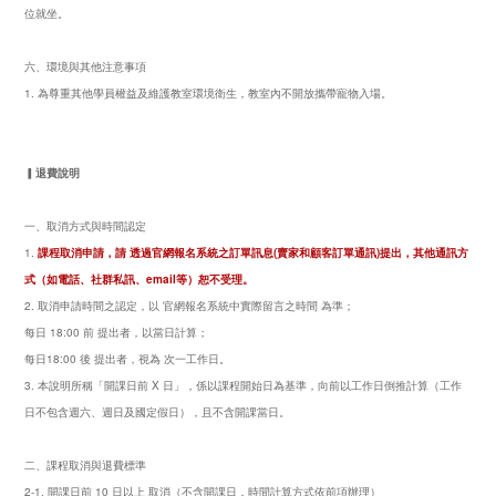
位就坐。
六、環境與其他注意事項
1. 為尊重其他學員權益及維護教室環境衛生，教室內不開放攜帶寵物入場。
▎退費說明
一、取消方式與時間認定
1
.
課程取消申請，請 透過官網報名系統之訂單訊息(賣家和顧客訂單通訊)提出，其他通訊方
式
（
如電話、社群私訊、email等）恕不受理。
2. 取消申請時間之認定，以 官網報名系統中實際留言之時間 為準；
每日 18:00 前 提出者，以當日計算；
每日18:00 後 提出者，視為 次一工作日。
3. 本說明所稱「開課日前 X 日」，係以課程開始日為基準，向前以工作日倒推計算（工作
日不包含週六、週日及國定假日），且不含開課當日。
二、課程取消與退費標準
2-1. 開課日前 10 日以上 取消（不含開課日，時間計算方式依前項辦理）