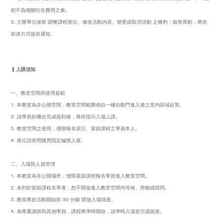
恕不負相關衍生費用之責。
3. 主辦單位保留 調整課程座位、修改活動內容、變更或取消活動 之權利；如有異動，將依
前述方式提前通知。
▎上課須知
一、教室空間與使用規範
1. 本教室為非公開空間，教室空間範圍係自一樓自動門進入後之室內區域起算。
2. 請學員於櫃台完成簽到後，再依指示入場上課。
3. 教室空間之使用，僅限報名當日、當節課程之學員本人。
4. 座位請依照購買指定編號入座。
二、入場與人員管理
1. 本教室為非公開場所，僅限當節課程報名學員進入教室空間。
2. 未列於當節課程名單者，恕不開放進入教室空間內等候、旁聽或陪同。
3. 教室將於活動開始前 30 分鐘 開放入場就座。
4. 為尊重講師與其他學員，課程將準時開始，請準時入場並完成就座。