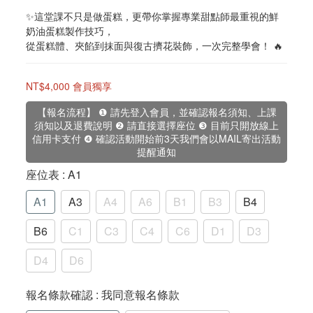
✨這堂課不只是做蛋糕，更帶你掌握專業甜點師最重視的鮮
奶油蛋糕製作技巧，
從蛋糕體、夾餡到抹面與復古擠花裝飾，一次完整學會！ 🔥
NT$4,000
會員獨享
【報名流程】 ❶ 請先登入會員，並確認報名須知、上課
須知以及退費說明 ❷ 請直接選擇座位 ❸ 目前只開放線上
信用卡支付 ❹ 確認活動開始前3天我們會以MAIL寄出活動
提醒通知
座位表
: A1
A1
A3
A4
A6
B1
B3
B4
B6
C1
C3
C4
C6
D1
D3
D4
D6
報名條款確認
: 我同意報名條款