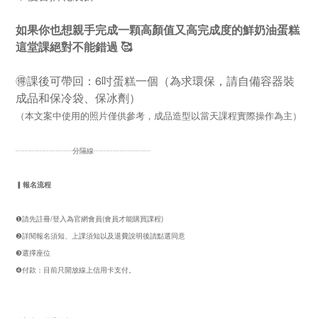
如果你也想親手完成一顆高顏值又高完成度的鮮奶油蛋糕
這堂課絕對不能錯過 🥰
🉐課後可帶回：6吋蛋糕一個
（為求環保，請自備容器裝
成品和保冷袋、保冰劑）
（本文案中使用的照片僅供參考，成品造型以當天課程實際操作為主）
┄┄┄┄┄┄┄┄分隔線┄┄┄┄┄┄┄┄
▎報名流程
❶請先註冊/登入為官網會員(會員才能購買課程)
❷詳閱報名須知、上課須知以及退費說明後請點選同意
❸選擇座位
❹付款：目前只開放線上信用卡支付。