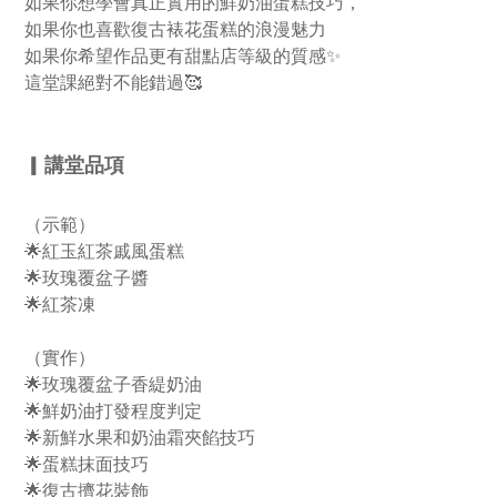
如果你想學會真正實用的鮮奶油蛋糕技巧，
如果你也喜歡復古裱花蛋糕的浪漫魅力
如果你希望作品更有甜點店等級的質感✨
這堂課絕對不能錯過🥰
▎
講堂品項
（示範）
🌟
紅玉紅茶戚風蛋糕
🌟
玫瑰覆盆子醬
🌟
紅茶凍
（實作）
🌟
玫瑰覆盆子香緹奶油
🌟
鮮奶油打發程度判定
🌟
新鮮水果和奶油霜夾餡技巧
🌟
蛋糕抹面技巧
🌟
復古擠花裝飾