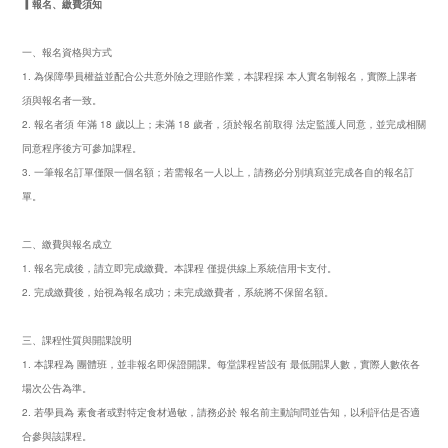
▎報名、繳費須知
一、報名資格與方式
1. 為保障學員權益並配合公共意外險之理賠作業，本課程採 本人實名制報名，實際上課者
須與報名者一致。
2. 報名者須 年滿 18 歲以上；未滿 18 歲者，須於報名前取得 法定監護人同意，並完成相關
同意程序後方可參加課程。
3. 一筆報名訂單僅限一個名額；若需報名一人以上，請務必分別填寫並完成各自的報名訂
單。
二、繳費與報名成立
1. 報名完成後，請立即完成繳費。本課程 僅提供線上系統信用卡支付。
2. 完成繳費後，始視為報名成功；未完成繳費者，系統將不保留名額。
三、課程性質與開課說明
1. 本課程為 團體班，並非報名即保證開課。每堂課程皆設有 最低開課人數，實際人數依各
場次公告為準。
2. 若學員為 素食者或對特定食材過敏，請務必於 報名前主動詢問並告知，以利評估是否適
合參與該課程。