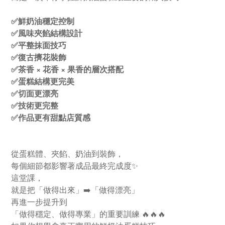
✅鮮奶油穩定控制
✅風味夾餡結構設計
✅平整抹面技巧
✅復古擠花裝飾
✅茶香 × 花香 × 果香的層次搭配
✅
蛋糕結構更完美
✅
切面更漂亮
✅
技術更完整
✅
作品更有甜點店質感
從
蛋糕體、夾餡、奶油到裝飾，
每個細節都影響著成品最終完成度✨
這堂課，
就是把「做得出來」➡️「做得漂亮」
再進一步提升到
「做得穩定、做得專業」的重要訓練 🔥🔥🔥