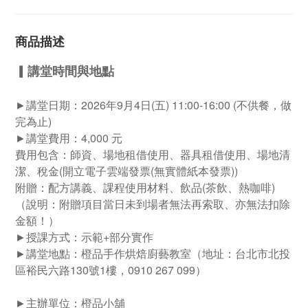
商品描述
▎
講堂時間與地點
►
講堂日期：2026年9月4日(五) 11:00
-16:00 (不供餐，做
完為止)
►
講堂費用：4,000 元
費用包含：
師資、
場地租借使用、
器具租借使用、
場地清
潔、稅金(開立電子雲端發票(無實體紙本發票)
)
附贈：
配方講義、課程使用
材料
、
飲品(茶飲、熱咖啡)
（說明：
附贈項目當日未到場者無法再索取、亦無法扣除
金額！）
►
授課方式：示範+部分
實作
►
講堂地點：橙品手作烘焙廚藝教室（
地址：台北市北投
區裕民六路130號1樓，
0910 267 099）
►
主辦單位：橙品小舖