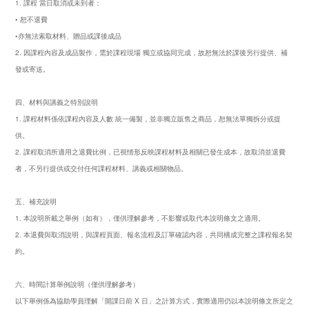
1. 課程 當日取消或未到者：
• 恕不退費
•亦無法索取材料、贈品或課後成品
2. 因課程內容及成品製作，需於課程現場 獨立或協同完成，故恕無法於課後另行提供、補
發或寄送。
四、材料與講義之特別說明
1. 課程材料係依課程內容及人數 統一備製，並非獨立販售之商品，恕無法單獨拆分或提
供。
2. 課程取消所適用之退費比例，已視情形反映課程材料及相關已發生成本，故取消並退費
者，不另行提供或交付任何課程材料、講義或相關物品。
五、補充說明
1. 本說明所載之舉例（如有），僅供理解參考，不影響或取代本說明條文之適用。
2. 本退費與取消說明，與課程頁面、報名流程及訂單確認內容，共同構成完整之課程報名契
約。
六、時間計算舉例說明（僅供理解參考）
以下舉例係為協助學員理解「開課日前 X 日」之計算方式，實際適用仍以本說明條文所定之