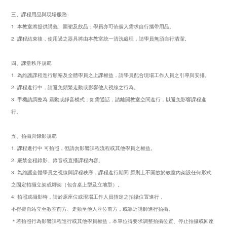
三、課程用品與現場服務
1. 本教室將提供講義、圍裙及飲品；學員亦可依個人需求自行攜帶用品。
2. 課程結束後，使用過之器具將由本教室統一清洗處理，請學員無須自行清潔。
四、課堂秩序規範
1. 為維護課程進行順暢及全體學員之上課權益，請學員配合現場工作人員之引導與安排。
2. 課程進行中，請避免頻繁走動或影響他人視線之行為。
3. 手機請調整為 震動或靜音模式；如需通話，請離開教室空間進行，以避免影響課程進
行。
五、拍攝與錄影規範
1. 課程進行中 可拍照，但請勿影響課程流程或其他學員之權益。
2. 嚴禁全程錄影、錄音或直播課程內容。
3. 為維護全體學員之視線與課程秩序，課程進行期間 原則上不開放於教室內架設任何形式
之固定拍攝立架或腳架（包含桌上型及立地型）。
4. 拍照或攝影時，請於原座位或現場工作人員指定之拍攝位置進行，
不得擅自站立至教室前方、走動至他人座位前方，或靠近講師進行拍攝。
＊若拍照行為影響課程進行或其他學員權益，本單位得要求調整拍攝位置、停止拍攝或回座