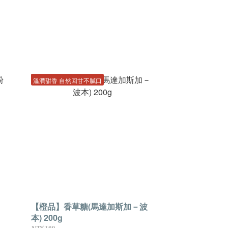
溫潤甜香 自然回甘不膩口
【橙品】香草糖(馬達加斯加－波
本) 200g