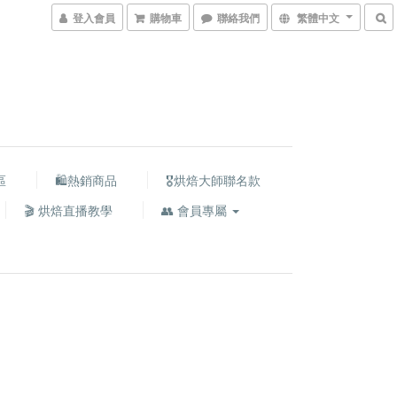
登入會員
購物車
聯絡我們
繁體中文
區
🛍熱銷商品
🎖️烘焙大師聯名款
🎬 烘焙直播教學
👥 會員專屬