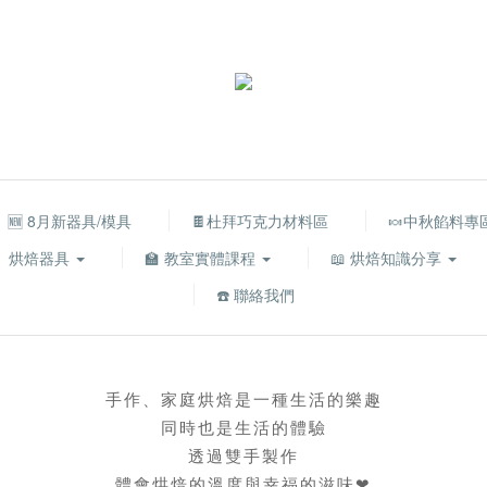
🆕 8月新器具/模具
🍫杜拜巧克力材料區
🍬中秋餡料專
烘焙器具
🏫 教室實體課程
📖 烘焙知識分享
☎️ 聯絡我們
手作、家庭烘焙是一種生活的樂趣
同時也是生活的體驗
透過雙手製作
體會烘焙的溫度與幸福的滋味❤