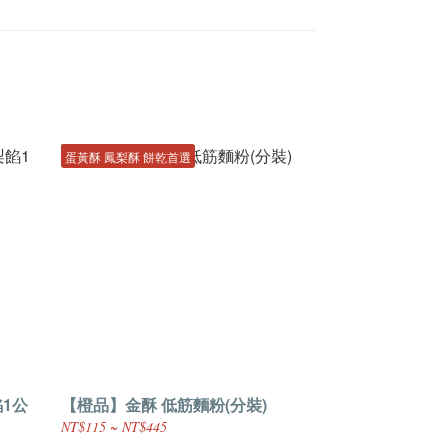
蛋黃酥 鳳梨酥 餅乾首選
1公
【橙品】金酥 低筋麵粉(分裝)
NT$115 ~ NT$445