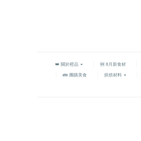
👑 關於橙品
🆕 8月新食材
👪 團購美食
烘焙材料