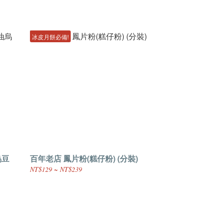
冰皮月餅必備!
烏豆
百年老店 鳳片粉(糕仔粉) (分裝)
NT$129 ~ NT$239