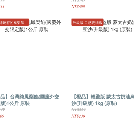
55
NT$699
總統府的鳳梨餡！
升級版 口感更細緻
品】台灣純鳳梨餡(國慶外交
【橙品】輕盈版 蒙太古奶油
版)1公斤 原裝
沙(升級版) 1kg (原裝)
549
NT$269
09
NT$239