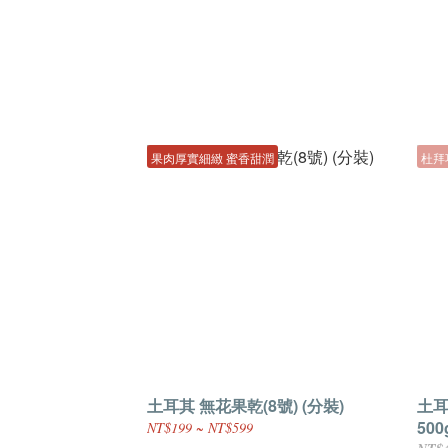
果肉厚實細緻 蜜香甜潤
杜拜
土耳其 無花果乾(8號) (分裝)
土耳
500
NT$199 ~ NT$599