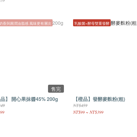
459
奶香與圓潤油脂感 風味更有層次
乳酸菌×酵母雙重發酵
售完
品】 開心果抹醬45% 200g
【橙品】發酵麥麩粉(粗)
349
NT$459
99
NT$99 ~ NT$399