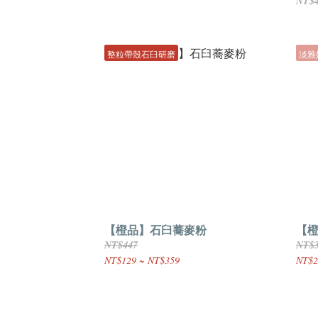
NT$
整粒帶殼石臼研磨
淡雅
【橙品】石臼蕎麥粉
【橙
NT$447
NT$
NT$129 ~ NT$359
NT$2