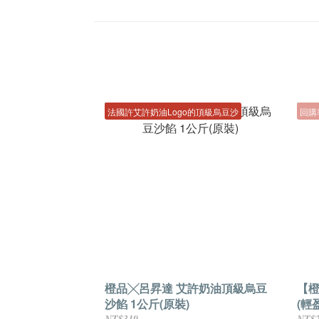
法國許艾許奶油Logo的頂級烏豆沙
回購
橙品╳呂昇達 艾許奶油頂級烏豆
【
沙餡 1公斤(原裝)
(輕盈
NT$319
NT$