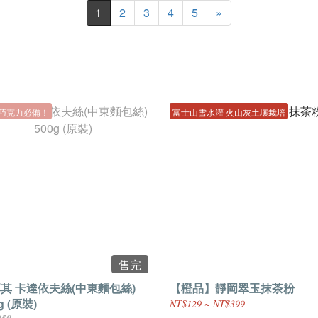
1
2
3
4
5
»
巧克力必備！
富士山雪水灌 火山灰土壤栽培
售完
其 卡達依夫絲(中東麵包絲)
【橙品】靜岡翠玉抹茶粉
g (原裝)
NT$129 ~ NT$399