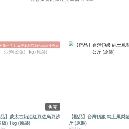
率第一名 紅豆香氣顆粒融合烏豆沙香甜
售完
橙品】蒙太古奶油紅豆佐烏豆沙
【橙品】台灣頂級 純土鳳梨餡
版) 1kg (原裝)
斤 (原裝)
299
NT$749