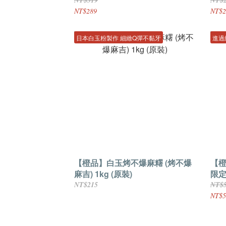
NT$289
NT$2
日本白玉粉製作 細緻Q彈不黏牙
進過
【橙品】白玉烤不爆麻糬 (烤不爆
【橙
麻吉) 1kg (原裝)
限定
NT$215
NT$
NT$5