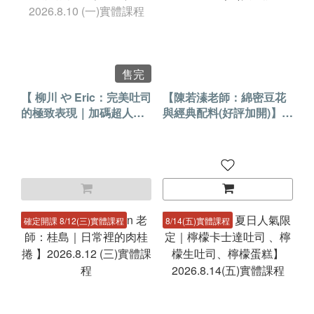
售完
【 柳川 や Eric：完美吐司
【陳若溱老師：綿密豆花
的極致表現｜加碼超人氣
與經典配料(好評加開)】
奶酥抹醬 (第7班)】
2026.8.11 (二)實體課程
2026.8.10 (一)實體課程
確定開課 8/12(三)實體課程
8/14(五)實體課程