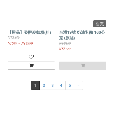
售完
【橙品】發酵麥麩粉(粗)
台灣19號 奶油乳酪 160公
克 (原裝)
NT$459
NT$99 ~ NT$399
NT$159
NT$129
1
2
3
4
5
»