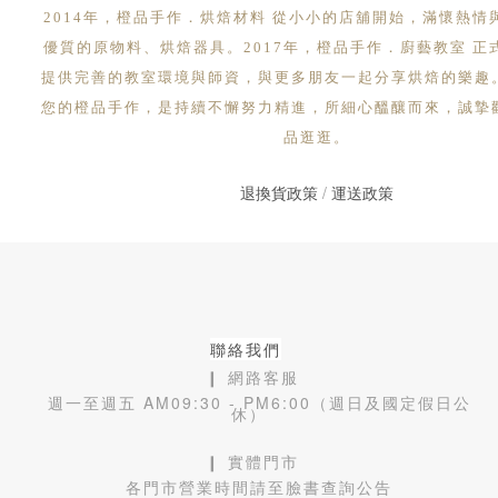
2014年，橙品手作．烘焙材料 從小小的店舖開始，滿懷熱情
優質的原物料、烘焙器具。2017年，橙品手作．廚藝教室 正
提供完善的教室環境與師資，與更多朋友一起分享烘焙的樂趣
您的橙品手作，是持續不懈努力精進，所細心醞釀而來，誠摯
品逛逛。
退換貨政策
/
運送政策
聯絡我們
❙ 網路客服
週一至週五 AM09:30 - PM6:00（週日及國定假日公
休）
❙ 實體門市
各門市營業時間請至臉書查詢公告