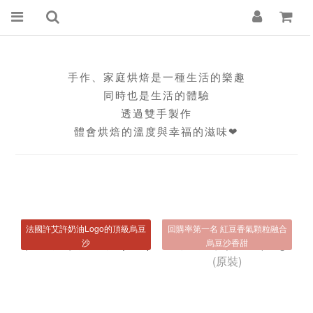
手作、家庭烘焙是一種生活的樂趣
同時也是生活的體驗
透過雙手製作
體會烘焙的溫度與幸福的滋味❤
法國許艾許奶油Logo的頂級烏豆
回購率第一名 紅豆香氣顆粒融合
沙
烏豆沙香甜