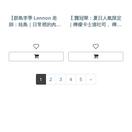
【群島李季 Lennon 老
【 龔冠華：夏日人氣限定
師：桂島｜日常裡的肉桂
｜檸檬卡士達吐司 、檸檬
捲 】2026.8.12 (三)實體課
生吐司、檸檬蛋糕】
程
2026.8.14(五)實體課程
1
2
3
4
5
»