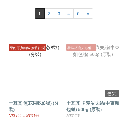
1
2
3
4
5
»
果肉厚實細緻 蜜香甜潤
杜拜巧克力必備！
售完
土耳其 無花果乾(8號) (分
土耳其 卡達依夫絲(中東麵
裝)
包絲) 500g (原裝)
NT$459
NT$199 ~ NT$599