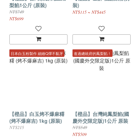
梨餡1公斤 (原裝)
裝)
NT$749
NT$115 ~ NT$445
NT$699
日本白玉粉製作 細緻Q彈不黏牙
進過總統府的鳳梨餡！
【橙品】白玉烤不爆麻糬
【橙品】台灣純鳳梨餡(國
(烤不爆麻吉) 1kg (原裝)
慶外交限定版)1公斤 原裝
NT$215
NT$549
NT$509