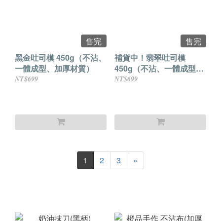
售完
售完
黑金吐司模 450g（不沾、
補貨中！翡翠吐司模
一體成型、加厚材質）
450g（不沾、一體成型、
加厚材質）
NT$699
NT$699
1
2
3
»