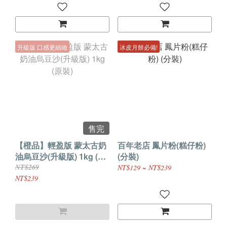
升級版 口感更細緻
冰皮月餅必備!
售完
【橙品】輕盈版 蒙太古奶
百年老店 鳳片粉(糕仔粉)
油烏豆沙(升級版) 1kg (原
(分裝)
裝)
NT$269
NT$129 ~ NT$239
NT$239