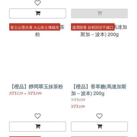
富士山雪水灌 火山灰土壤栽培
溫潤甜香 自然回甘不膩口
【橙品】靜岡翠玉抹茶粉
【橙品】香草糖(馬達加斯
加－波本) 200g
NT$129 ~ NT$399
NT$189
NT$109