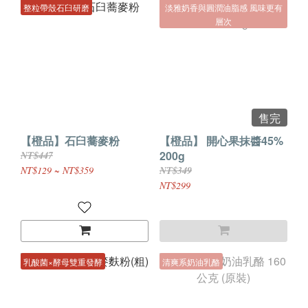
整粒帶殼石臼研磨
淡雅奶香與圓潤油脂感 風味更有
層次
售完
【橙品】石臼蕎麥粉
【橙品】 開心果抹醬45%
200g
NT$447
NT$129 ~ NT$359
NT$349
NT$299
乳酸菌×酵母雙重發酵
清爽系奶油乳酪