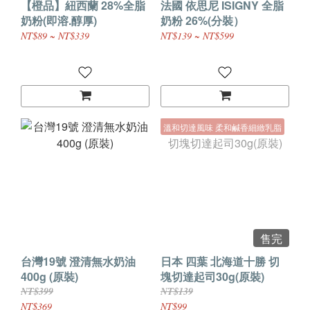
【橙品】紐西蘭 28%全脂
法國 依思尼 ISIGNY 全脂
奶粉(即溶.醇厚)
奶粉 26%(分裝）
NT$89 ~ NT$339
NT$139 ~ NT$599
溫和切達風味 柔和鹹香細緻乳脂
售完
台灣19號 澄清無水奶油
日本 四葉 北海道十勝 切
400g (原裝)
塊切達起司30g(原裝)
NT$399
NT$139
NT$369
NT$99