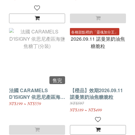
各種甜點裡的「靈魂加分王」
售完
法國 CARAMELS
【橙品】效期2026.09.11
D'ISIGNY 依思尼產區海鹽
諾曼第奶油焦糖脆粒
焦糖丁(分裝)
NT$597
NT$199 ~ NT$559
NT$189 ~ NT$499