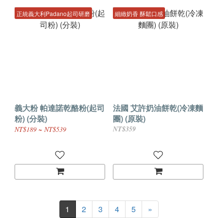
正統義大利Padano起司研磨
細緻奶香 酥鬆口感
義大粉 帕達諾乾酪粉(起司
法國 艾許奶油餅乾(冷凍麵
粉) (分裝)
團) (原裝)
NT$359
NT$189 ~ NT$539
1
2
3
4
5
»