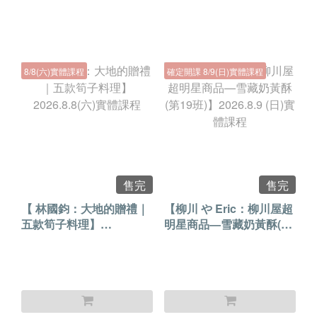
8/8(六)實體課程
確定開課 8/9(日)實體課程
售完
售完
【 林國鈞：大地的贈禮｜
【柳川 や Eric：柳川屋超
五款筍子料理】
明星商品—雪藏奶黃酥(第
2026.8.8(六)實體課程
19班)】2026.8.9 (日)實體
課程