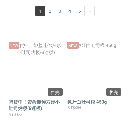
1
2
3
4
5
»
NEW
NEW!
售完
售完
補貨中！帶蓋迷你方形小
象牙白吐司模 450g
吐司烤模(6連模)
NT$699
NT$499