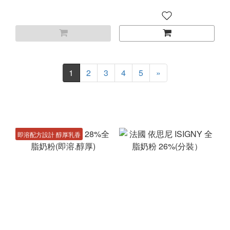
1
2
3
4
5
»
即溶配方設計 醇厚乳香