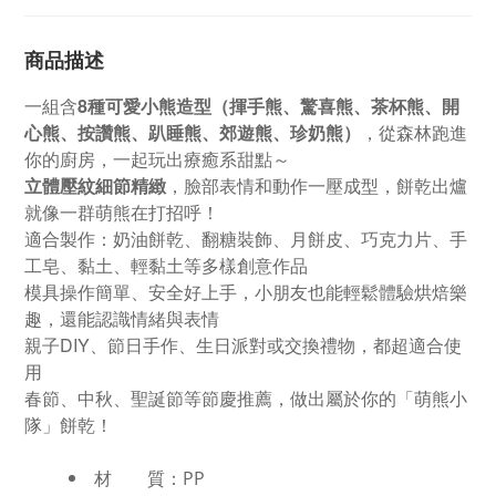
商品描述
一組含
8種可愛小熊造型（揮手熊、驚喜熊、茶杯熊、開
心熊、按讚熊、趴睡熊、郊遊熊、珍奶熊）
，從森林跑進
你的廚房，一起玩出療癒系甜點～
立體壓紋細節精緻
，臉部表情和動作一壓成型，餅乾出爐
就像一群萌熊在打招呼！
適合製作：奶油餅乾、翻糖裝飾、月餅皮、巧克力片、手
工皂、黏土、輕黏土等多樣創意作品
模具操作簡單、安全好上手，小朋友也能輕鬆體驗烘焙樂
趣，還能認識情緒與表情
親子DIY、節日手作、生日派對或交換禮物，都超適合使
用
春節、中秋、聖誕節等節慶推薦，做出屬於你的「萌熊小
隊」餅乾！
材 質：PP