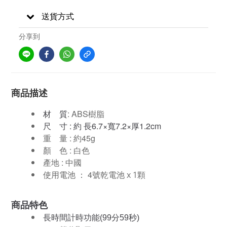
送貨方式
分享到
商品描述
材 質
: ABS樹脂
尺 寸 : 約 長6.7×寬7.2×厚1.2cm
重 量 : 約45g
顏 色
: 白色
產地 : 中國
4號乾電池
x 1顆
使用電池 ：
商品特色
長時間計時功能(99分59秒)