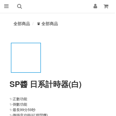
全部商品
♛ 全部商品
SP醬 日系計時器(白)
✨正數功能
✨倒數功能
✨最長99分59秒
✨微靜音功能(紅燈閃爍)