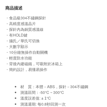
商品描述
・
食品級
304不鏽鋼探針
・高精度感溫晶片
・探針內為銅質感溫線
・有HOLD鍵
・攝氏／華氏可切換
・大數字顯示
・10分鐘無操作自動關機
・輕度防水功能
・背後內建磁鐵，可吸附於冰箱上
・簡約設計，易懂易操作
材 質：本體－ABS，探針－304不鏽鋼
測溫區間：
-50°C ~ 300°C
溫度誤差值:
°C
± 1
測溫週期: 每0.8秒回測一次