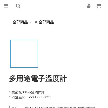
全部商品
♛ 全部商品
多用途電子溫度計
✨食品級304不鏽鋼探針
✨測溫區間：-50°C ~ 300°C