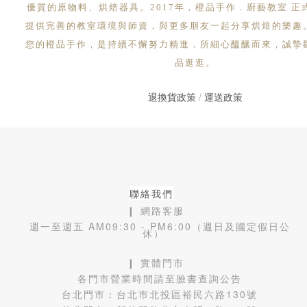
優質的原物料、烘焙器具。2017年，橙品手作．廚藝教室 正
提供完善的教室環境與師資，與更多朋友一起分享烘焙的樂趣
您的橙品手作，是持續不懈努力精進，所細心醞釀而來，誠摯
品逛逛。
退換貨政策
/
運送政策
聯絡我們
❙ 網路客服
週一至週五 AM09:30 - PM6:00（週日及國定假日公
休）
❙ 實體門市
各門市營業時間請至臉書查詢公告
台北門市：
台北市北投區裕民六路130號