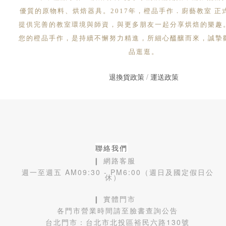
優質的原物料、烘焙器具。2017年，橙品手作．廚藝教室 正
提供完善的教室環境與師資，與更多朋友一起分享烘焙的樂趣
您的橙品手作，是持續不懈努力精進，所細心醞釀而來，誠摯
品逛逛。
退換貨政策
/
運送政策
聯絡我們
❙ 網路客服
週一至週五 AM09:30 - PM6:00（週日及國定假日公
休）
❙ 實體門市
各門市營業時間請至臉書查詢公告
台北門市：
台北市北投區裕民六路130號