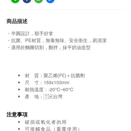
商品描述
・半圓設計，順手好拿
・
抗菌、PE材質，無毒無味、安全衛生，易清潔
・
適用於麵團切割，翻拌，抹平奶油造型
材 質：
聚乙烯(PE)＋抗菌劑
尺 寸：
159x103mm
耐熱溫度：-20°C~60°C
產 地：🇹🇼台灣
注意事項
破損或氧化者勿用
可接觸食品（重覆使用）