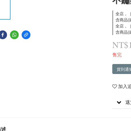
全店，［
含商品(
全店，［
含商品(
NT$
售完
貨到通
加入
送
描述