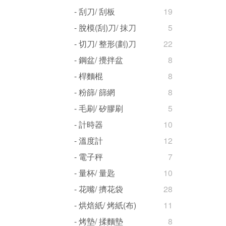
- 刮刀/ 刮板
19
- 脫模(刮)刀/ 抹刀
5
- 切刀/ 整形(劃)刀
22
- 鋼盆/ 攪拌盆
8
- 桿麵棍
8
- 粉篩/ 篩網
8
- 毛刷/ 矽膠刷
5
- 計時器
10
- 溫度計
12
- 電子秤
7
- 量杯/ 量匙
10
- 花嘴/ 擠花袋
28
- 烘焙紙/ 烤紙(布)
11
- 烤墊/ 揉麵墊
8