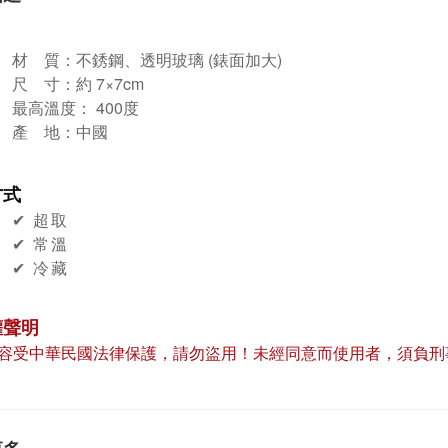
材 質：
不銹鋼、透明玻璃 (錶面加大)
尺 寸：約 7
×7cm
最高溫度： 400度
產 地：中國
方式
✔︎ 超取
✔︎ 常溫
✔︎ 冷藏
權聲明
容受中華民國法律保護，請勿盜用！未經同意而使用者，須負刑