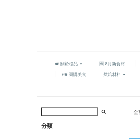
👑 關於橙品
🆕 8月新食材
👪 團購美食
烘焙材料
全
分類