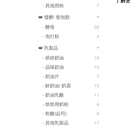
了解
- 其他用粉
7
👑 發酵/ 發泡類
- 酵母
26
- 泡打粉
4
👑 乳製品
- 烘焙奶油
18
- 品味奶油
10
- 奶油片
7
- 鮮奶油/ 奶霜
18
- 奶油乳酪
11
- 烘焙用奶粉
6
- 乾酪(起司)
8
- 其他乳製品
17