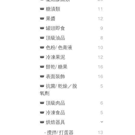
👑 糖漬類
11
👑 果醬
12
👑 罐頭即食
9
👑 頂級油品
8
👑 色粉/ 色膏液
10
👑 冷凍果泥
12
👑 餅乾/ 糖果
16
👑 表面裝飾
16
👑 抗菌/ 乾燥／脫
5
氧劑
👑 頂級肉品
6
👑 冷凍食品
5
👑 烘焙器具
- 攪拌/ 打蛋器
13