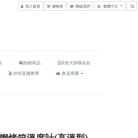
登入會員
購物車
聯絡我們
繁體中文
區
🛍熱銷商品
🎖️烘焙大師聯名款
🎬 烘焙直播教學
👥 會員專屬
鋼烤箱溫度計(高溫型)