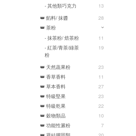
- 其他類巧克力
13
👑 餡料/ 抹醬
28
👑 茶粉
- 抹茶粉/ 焙茶粉
11
- 紅茶/青茶/綠茶
19
粉
👑 天然蔬果粉
23
👑 香草香料
11
👑 草本香料
27
👑 特級堅果
23
👑 特級乾果
22
👑 穀物類品
10
👑 功能性澱粉
7
👑 凝結膠固類
20