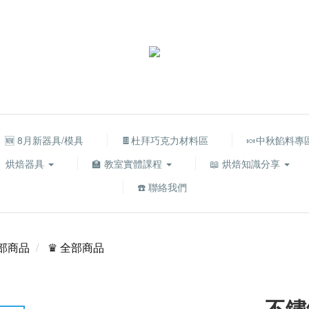
🆕 8月新器具/模具
🍫杜拜巧克力材料區
🍬中秋餡料專
烘焙器具
🏫 教室實體課程
📖 烘焙知識分享
☎️ 聯絡我們
部商品
♛ 全部商品
不鏽