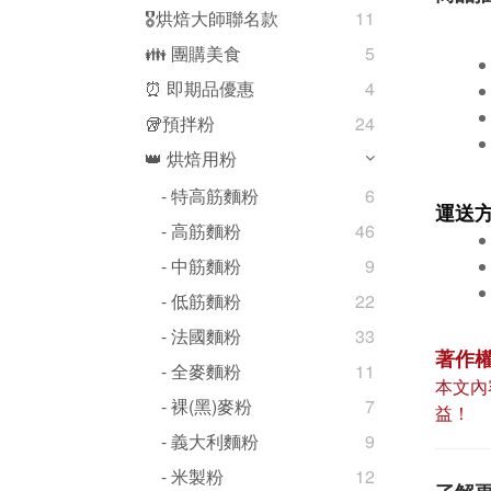
🎖️烘焙大師聯名款
11
👪 團購美食
5
⏰ 即期品優惠
4
🥡預拌粉
24
👑 烘焙用粉
- 特高筋麵粉
6
運送
- 高筋麵粉
46
- 中筋麵粉
9
- 低筋麵粉
22
- 法國麵粉
33
著作
- 全麥麵粉
11
本文內
- 裸(黑)麥粉
7
益！
- 義大利麵粉
9
- 米製粉
12