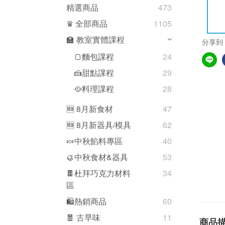
精選商品
473
♛ 全部商品
1105
🏫 教室實體課程
分享到
🍞麵包課程
24
🍰甜點課程
29
🥘料理課程
28
🆕 8月新食材
47
🆕 8月新器具/模具
62
🍬中秋餡料專區
40
🥮中秋食材&器具
53
🍫杜拜巧克力材料
34
區
🛍熱銷商品
60
🧧 古早味
11
商品