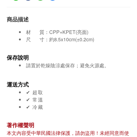
商品描述
材 質：
CPP+KPET(亮面)
尺 寸：
約
8.5x10cm(±0.2cm)
保存說明
請置於乾燥陰涼處保存；避免火源處。
運送方式
✔︎ 超取
✔︎ 常溫
✔︎ 冷藏
著作權聲明
本文內容受中華民國法律保護，請勿盜用！未經同意而使