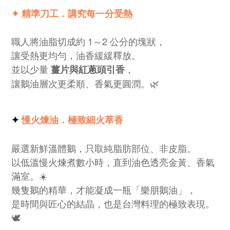
✦ 精準刀工．講究每一分受熱
職人將油脂切成約 1～2 公分的塊狀，
讓受熱更均勻，油香緩緩釋放。
並以少量
，
薑片與紅蔥頭引香
讓鵝油層次更柔順、香氣更圓潤。🌿
✦
慢火煉油．極致細火萃香
嚴選新鮮溫體鵝，只取純脂肪部位、非皮脂。
以低溫慢火煉煮數小時，直到油色透亮金黃、香氣
滿室。☀️
幾隻鵝的精華，才能凝成一瓶「樂朋鵝油」，
是時間與匠心的結晶，也是台灣料理的極致表現。
🕊️