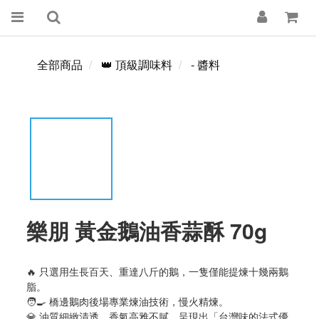
全部商品
👑 頂級調味料
- 醬料
樂朋 黃金鵝油香蒜酥 70g
🔥 只選用生長百天、重達八斤的鵝，一隻僅能提煉十幾兩鵝
脂。
🧑‍🍳 橋邊鵝肉後場專業煉油技術，慢火精煉。
💎 油質細緻清透，香氣高雅不膩，呈現出「台灣味的法式優