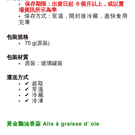
保存期限：出貨日起 ６個月
以上，或以賣
場資訊所示為準
保存方式：
室溫
，
開封後冷藏，盡快食用
完畢
包裝規格
70 g(原裝)
包裝材質
原裝：玻璃罐裝
運送方式
✔︎ 超取
✔︎ 常溫
✔︎ 冷藏
✔︎ 冷凍
黃金鵝油香蒜 Ails
á graisse d' oie