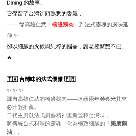
Dining 的故事。
它保留了台灣街頭熟悉的香氣，
—— 從高雄仁武「
」到法式靈魂的風味延
橋邊鵝肉
伸 ✨
卻以細膩的火候與純粹的脂香，讓老饕驚艷不已。
🔥
🇹🇼 台灣味的法式優雅 🇫🇷
✨
✨
✨
源自高雄仁武的橋邊鵝肉——連續兩年榮獲米其林
必比登推薦。
二代主廚以法式廚藝精神重新詮釋台灣味，
將傳統台式料理的靈魂，化為極致細膩的「
樂朋鵝
」。
油