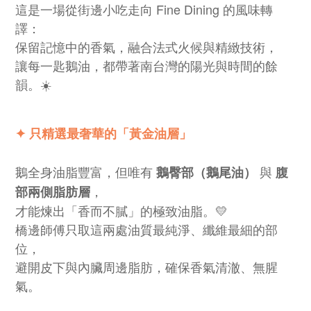
這是一場從街邊小吃走向 Fine Dining 的風味轉
譯：
保留記憶中的香氣，融合法式火候與精緻技術，
讓每一匙鵝油，都帶著南台灣的陽光與時間的餘
韻。☀️
✦ 只精選最奢華的「黃金油層」
鵝全身油脂豐富，但唯有
與
鵝臀部（鵝尾油）
腹
，
部兩側脂肪層
才能煉出「香而不膩」的極致油脂。💛
橋邊師傅只取這兩處油質最純淨、纖維最細的部
位，
避開皮下與內臟周邊脂肪，確保香氣清澈、無腥
氣。