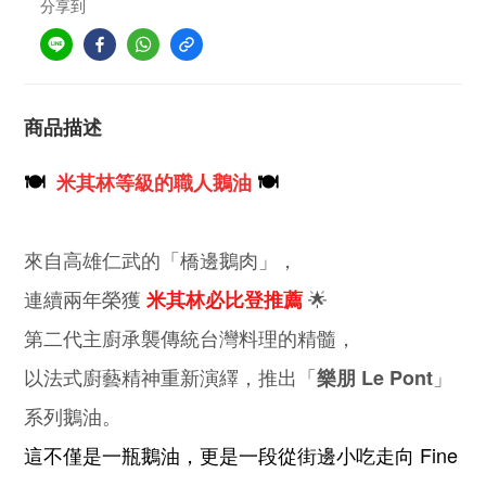
分享到
商品描述
🍽️
米其林等級的職人鵝油
🍽️
來自高雄仁武的「橋邊鵝肉」，
連續兩年榮獲
🌟
米其林必比登推薦
第二代主廚承襲傳統台灣料理的精髓，
以法式廚藝精神重新演繹，推出「
」
樂朋 Le Pont
系列鵝油。
這不僅是一瓶鵝油，更是一段從街邊小吃走向 Fine