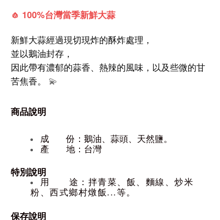
🧄 100%台灣當季新鮮大蒜
新鮮大蒜
經過
現切現炸
的酥炸處理，
並以
鵝油
封存，
因此帶有濃郁的蒜香、熱辣的風味，以及些微的甘
💫
苦焦香。
商品說明
成 份：
鵝油、蒜頭、天然鹽。
產 地：台灣
特別說明
用 途：拌青菜、飯、麵線、炒米
粉、西式鄉村燉飯...等。
保存說明