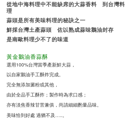
從地中海料理中不能缺席的大蒜香料 到台灣料
理
蒜頭是所有美味料理的秘訣之一
鮮採台灣土產蒜頭 佐以熟成蒜味鵝油封存
是南歐料理少不了的味道
黃金鵝油香蒜酥
選用100%台灣當季產新鮮大蒜，
以自家鵝油手工酥炸完成。
完全無添加澱粉或其他，
由於全品手工酥炸；製作時為求口感；
亦有淡焦香辣甘苦兼俱，尚請細細酌量品味。
美味恰到好處 過猶不及…..。