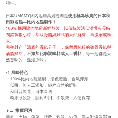
和牛。
日本UMAMY比內地雞高湯粉則是
使用極為珍貴的日本秋
田縣名雞—比內地雞製作！
100% 採用比內地雞新鮮熬製，以傳統製法低溫慢火長時
間熬製數小時，萃取骨髓與雞脂的天然鮮香，再濃縮成粉
末
。
完整封存「湯底的香氣分子」，保留最純粹的雞骨香氣與
油脂鮮甜
，
不添加化學調味料或人工香料
，每一匙都是天
然旨味的「雞湯原味」！
🍲
風味特色
・100%比內地雞熬製，湯色澄澈、香氣渾厚
・低鹽、無人工添加，純粹自然的鮮味
・秋田縣製造，日本直送
・粉末狀設計，開封即用、不浪費、方便保存
👩‍🍳
推薦用法
湯底、火鍋、燉菜、炒飯、炊飯、炒蛋、義大利燉飯都適