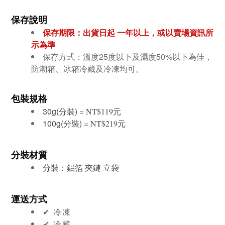
保存說明
保存期限：出貨日起 一年
以上，或以賣場資訊所
示為準
保存方式：溫度25度以下及濕度50%以下為佳，
防潮箱、冰箱冷藏及冷凍均可
。
包裝規格
30g(分裝)
=
元
NT$119
100g(分裝)
=
元
NT$219
分裝材質
分裝：鋁箔 夾鏈 立袋
運送方式
✔︎ 冷凍
✔︎ 冷藏