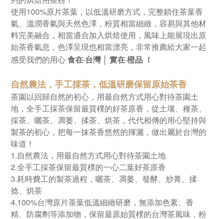
使用100%原片茶葉，以低溫研磨方式，完整鎖住茶葉香
氣、溫潤香氣與天然色澤，粉質相當細緻，容易與其他材
料完美融合，相當適合加入烘焙使用，風味上能展現出原
始茶香氣息，色澤呈現也相當漂亮，非常推薦給大家一起
感受我們的用心
食在·台灣 │ 實在·橙品 ！
自然農法，手工採茶，低溫研磨
保留原始茶香
茶園以回歸自然的初心，用最自然方式用心對待茶園土
地，全手工採茶保留最質樸的好茶原香，從土壤、種茶、
採茶、曬茶、凋萎、揉茶、烘茶，代代相傳的用心堅持與
製茶的初心，把每一抹茶香悠然的揮灑，做出屬於台灣的
味道！
1.自然農法，用最自然方式用心對待茶園土地
2.全手工採茶保留最質樸的一心二葉好茶原香
3.耗時費工的製茶過程，曬茶、凋萎、發酵、炒菁、揉
捻、烘茶
4.100%台灣原片茶葉低溫細緻研磨，無添加色素、香
精、防腐劑等添加物，保留最原始質樸的台灣茶風味，粉