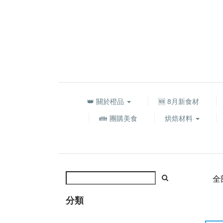
👑 關於橙品
🆕 8月新食材
👪 團購美食
烘焙材料
全
分類