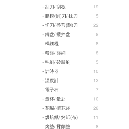
- 刮刀/ 刮板
19
- 脫模(刮)刀/ 抹刀
5
- 切刀/ 整形(劃)刀
22
- 鋼盆/ 攪拌盆
8
- 桿麵棍
8
- 粉篩/ 篩網
8
- 毛刷/ 矽膠刷
5
- 計時器
10
- 溫度計
12
- 電子秤
7
- 量杯/ 量匙
10
- 花嘴/ 擠花袋
28
- 烘焙紙/ 烤紙(布)
11
- 烤墊/ 揉麵墊
8