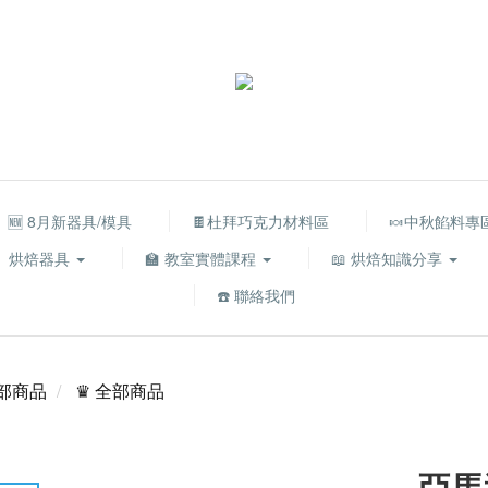
🆕 8月新器具/模具
🍫杜拜巧克力材料區
🍬中秋餡料專
烘焙器具
🏫 教室實體課程
📖 烘焙知識分享
☎️ 聯絡我們
部商品
♛ 全部商品
亞馬