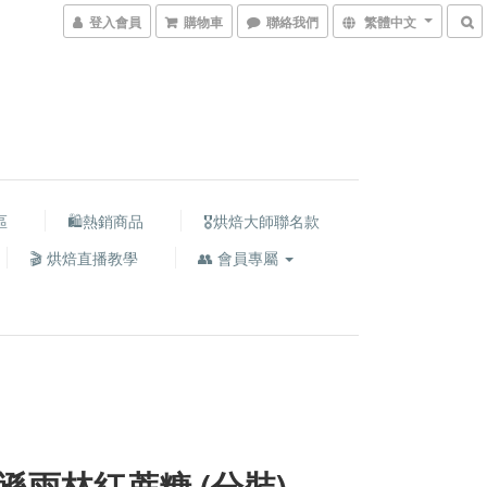
登入會員
購物車
聯絡我們
繁體中文
區
🛍熱銷商品
🎖️烘焙大師聯名款
🎬 烘焙直播教學
👥 會員專屬
遜雨林紅蔗糖 (分裝)