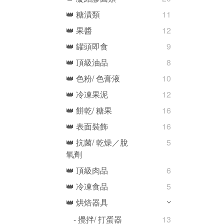
👑 糖漬類
11
👑 果醬
12
👑 罐頭即食
9
👑 頂級油品
8
👑 色粉/ 色膏液
10
👑 冷凍果泥
12
👑 餅乾/ 糖果
16
👑 表面裝飾
16
👑 抗菌/ 乾燥／脫
5
氧劑
👑 頂級肉品
6
👑 冷凍食品
5
👑 烘焙器具
- 攪拌/ 打蛋器
13