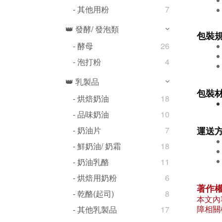
- 其他用粉
7
👑 發酵/ 發泡類
包裝
- 酵母
26
- 泡打粉
4
👑 乳製品
包裝
- 烘焙奶油
18
- 品味奶油
10
運送
- 奶油片
7
- 鮮奶油/ 奶霜
18
- 奶油乳酪
11
- 烘焙用奶粉
6
著作
- 乾酪(起司)
8
本文內
障相關
- 其他乳製品
17