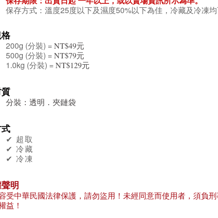
保存期限：出貨日起 一年
以上，或以賣場資訊所示為準。
保存方式：溫度25度以下及濕度50%以下為佳，冷藏及冷凍均
規格
200g
(分裝) =
元
NT$49
500g
(分裝) =
元
NT$79
1.0kg
(分裝) =
元
NT$129
材質
分裝：透明．夾鏈袋
方式
✔︎ 超取
✔︎ 冷藏
✔︎ 冷凍
權聲明
容受中華民國法律保護，請勿盜用！未經同意而使用者，須負刑
權益！