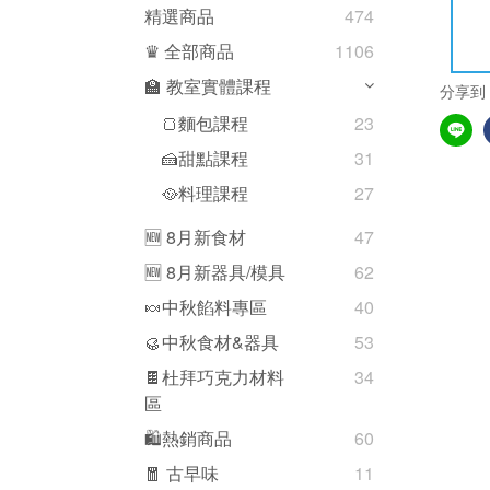
精選商品
474
♛ 全部商品
1106
🏫 教室實體課程
分享到
🍞麵包課程
23
🍰甜點課程
31
🥘料理課程
27
🆕 8月新食材
47
🆕 8月新器具/模具
62
🍬中秋餡料專區
40
🥮中秋食材&器具
53
🍫杜拜巧克力材料
34
區
🛍熱銷商品
60
🧧 古早味
11