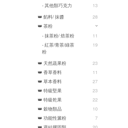
- 其他類巧克力
13
👑 餡料/ 抹醬
28
👑 茶粉
- 抹茶粉/ 焙茶粉
11
- 紅茶/青茶/綠茶
19
粉
👑 天然蔬果粉
23
👑 香草香料
11
👑 草本香料
27
👑 特級堅果
23
👑 特級乾果
22
👑 穀物類品
10
👑 功能性澱粉
7
👑 凝結膠固類
20