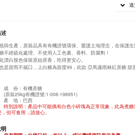
送
描述
植與生產，原裝品具有有機證號環保、愛護土地理念，在保護生
糖不經硫化處理、不使用人工色素、香料、防腐劑！
化漂白脫色保留原始蔗香，吃得更安心。
也是甜而不膩口，
上白糖為甜度99，此款 亞馬遜雨林紅蔗糖
甜
成 份：有機蔗糖
(原裝25kg有機證號:1-008-198951)
產 地：巴西
特別說明：產品中可能偶有白色小碎塊為正常現象，此為煮糖
硬，但可食用，請放心。
說明