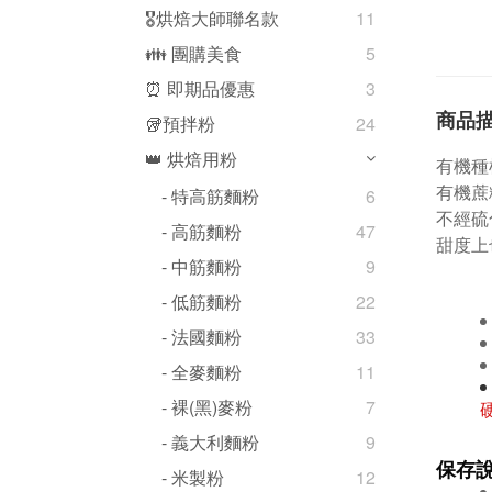
🎖️烘焙大師聯名款
11
👪 團購美食
5
⏰ 即期品優惠
3
商品
🥡預拌粉
24
👑 烘焙用粉
有機種
有機蔗
- 特高筋麵粉
6
不經硫
- 高筋麵粉
47
甜度上
- 中筋麵粉
9
- 低筋麵粉
22
- 法國麵粉
33
- 全麥麵粉
11
- 裸(黑)麥粉
7
- 義大利麵粉
9
保存
- 米製粉
12