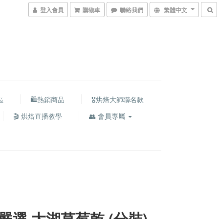
登入會員
購物車
聯絡我們
繁體中文
區
🛍熱銷商品
🎖️烘焙大師聯名款
🎬 烘焙直播教學
👥 會員專屬
嚴選 大湖草莓乾 (分裝)