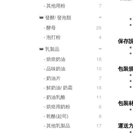
- 其他用粉
7
👑 發酵/ 發泡類
- 酵母
26
- 泡打粉
4
保存
👑 乳製品
- 烘焙奶油
18
包裝
- 品味奶油
10
- 奶油片
7
- 鮮奶油/ 奶霜
18
- 奶油乳酪
11
包裝
- 烘焙用奶粉
6
- 乾酪(起司)
8
運送
- 其他乳製品
17