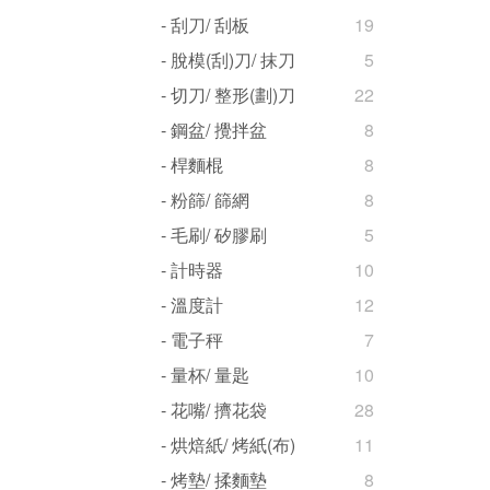
- 刮刀/ 刮板
19
- 脫模(刮)刀/ 抹刀
5
- 切刀/ 整形(劃)刀
22
- 鋼盆/ 攪拌盆
8
- 桿麵棍
8
- 粉篩/ 篩網
8
- 毛刷/ 矽膠刷
5
- 計時器
10
- 溫度計
12
- 電子秤
7
- 量杯/ 量匙
10
- 花嘴/ 擠花袋
28
- 烘焙紙/ 烤紙(布)
11
- 烤墊/ 揉麵墊
8