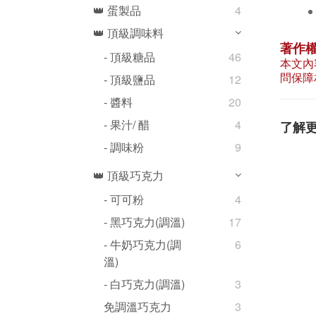
👑 蛋製品
4
👑 頂級調味料
著作
- 頂級糖品
46
本文內
問保障
- 頂級鹽品
12
- 醬料
20
- 果汁/ 醋
4
了解
- 調味粉
9
👑 頂級巧克力
- 可可粉
4
- 黑巧克力(調溫)
17
- 牛奶巧克力(調
6
溫)
- 白巧克力(調溫)
3
免調溫巧克力
3