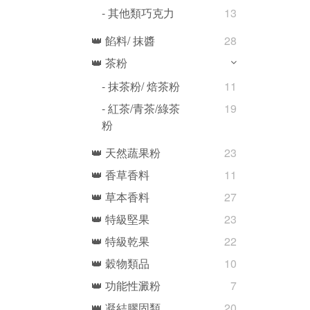
- 其他類巧克力
13
👑 餡料/ 抹醬
28
👑 茶粉
- 抹茶粉/ 焙茶粉
11
- 紅茶/青茶/綠茶
19
粉
👑 天然蔬果粉
23
👑 香草香料
11
👑 草本香料
27
👑 特級堅果
23
👑 特級乾果
22
👑 穀物類品
10
👑 功能性澱粉
7
👑 凝結膠固類
20