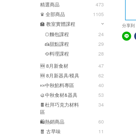
精選商品
473
♛ 全部商品
1105
🏫 教室實體課程
分享到
🍞麵包課程
24
🍰甜點課程
29
🥘料理課程
28
🆕 8月新食材
47
🆕 8月新器具/模具
62
🍬中秋餡料專區
40
🥮中秋食材&器具
53
🍫杜拜巧克力材料
34
區
🛍熱銷商品
60
🧧 古早味
11