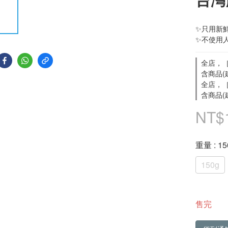
✨只用新
✨不使用
全店，［
含商品(
全店，［
含商品(
NT$
重量
: 1
150g
售完