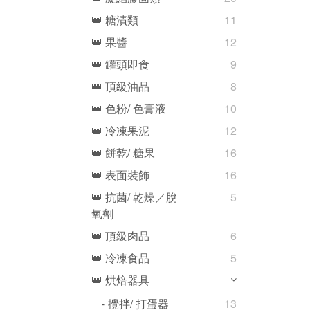
👑 糖漬類
11
👑 果醬
12
👑 罐頭即食
9
👑 頂級油品
8
👑 色粉/ 色膏液
10
👑 冷凍果泥
12
👑 餅乾/ 糖果
16
👑 表面裝飾
16
👑 抗菌/ 乾燥／脫
5
氧劑
👑 頂級肉品
6
👑 冷凍食品
5
👑 烘焙器具
- 攪拌/ 打蛋器
13