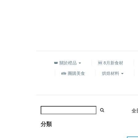
👑 關於橙品
🆕 8月新食材
👪 團購美食
烘焙材料
全
分類