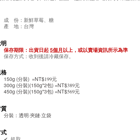
成 份：新鮮草莓、糖
產 地：台灣
說明
保存期限：出貨日起
5個月
以上，或以賣場資訊所示為準
保存方式：收到後請冷藏保存
。
規格
150g (分裝) =NT$
元
199
300g (分裝)(150g*2包) =NT$
元
389
450g (分裝)(150g*3包) =NT$
元
569
材質
分裝：透明·夾鏈·立袋
方式
✔︎ 超取