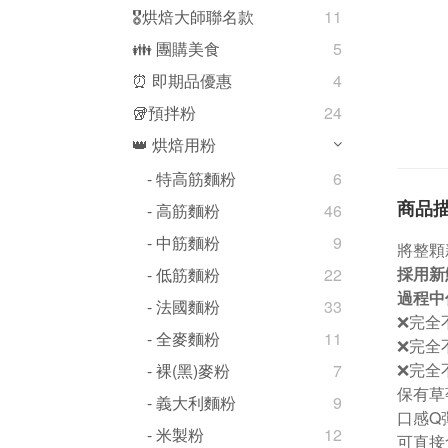
🎖️烘焙大師聯名款
11
👪 團購美食
5
⏰ 即期品優惠
4
🥡預拌粉
24
👑 烘焙用粉
- 特高筋麵粉
6
商品
- 高筋麵粉
46
- 中筋麵粉
9
將整顆
採用新
- 低筋麵粉
22
過程中
- 法國麵粉
33
❌完全
- 全麥麵粉
11
❌完全
❌完全
- 裸(黑)麥粉
7
保有草
- 義大利麵粉
9
口感Q
- 米製粉
12
可直接