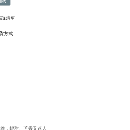
知我
追蹤清單
貨方式
纖維，輕甜、芳香又迷人！