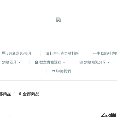
🆕 8月新器具/模具
🍫杜拜巧克力材料區
🍬中秋餡料專
烘焙器具
🏫 教室實體課程
📖 烘焙知識分享
☎️ 聯絡我們
部商品
♛ 全部商品
台灣