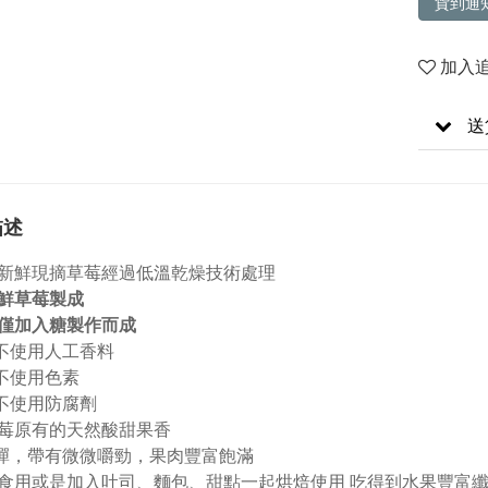
貨到通
加入
送
描述
新鮮現摘草莓經過低溫乾燥技術處理
鮮草莓製成
僅加入糖製作而成
不使用人工香料
不使用色素
不使用防腐劑
莓原有的天然酸甜果香
彈，帶有微微嚼勁，果肉豐富飽滿
食用或是加入吐司、麵包、甜點一起烘焙使用 吃得到水果豐富