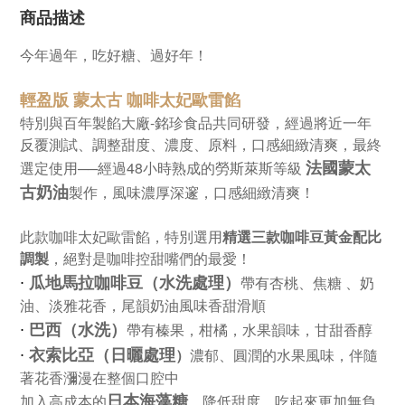
商品描述
今年過年，吃好糖、過好年！
輕盈版 蒙太古
咖啡太妃歐雷餡
特別與百年製餡大廠-銘珍食品共同研發，經過將近一年
反覆測試、調整甜度、濃度、原料，口感細緻清爽，最終
法國蒙太
選定使用──經過48小時熟成的勞斯萊斯等級
古奶油
製作，風味濃厚深邃，口感細緻清爽！
此款咖啡太妃歐雷餡，特別選用
精選三款咖啡豆黃金配比
調製
，絕對是咖啡控甜嘴們的最愛！
∙
瓜地馬拉咖啡豆（水洗處理）
帶有杏桃、焦糖 、奶
油、淡雅花香，尾韻奶油風味香甜滑順
∙
巴西（水洗）
帶有榛果，柑橘，水果韻味，甘甜香醇
∙
衣索比亞（日曬處理
）
濃郁、圓潤的水果風味，伴隨
著花香瀰漫在整個口腔中
日本海藻糖
加入高成本的
，降低甜度，吃起來更加無負