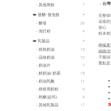
．台灣
- 其他用粉
7
👑 發酵/ 發泡類
完整保
這樣的
- 酵母
26
放心
- 泡打粉
4
粉末相
👑 乳製品
檸檬產
- 烘焙奶油
18
細緻淡
子饅頭
- 品味奶油
10
重點是
- 奶油片
7
- 鮮奶油/ 奶霜
18
- 奶油乳酪
11
- 烘焙用奶粉
6
- 乾酪(起司)
8
- 其他乳製品
17