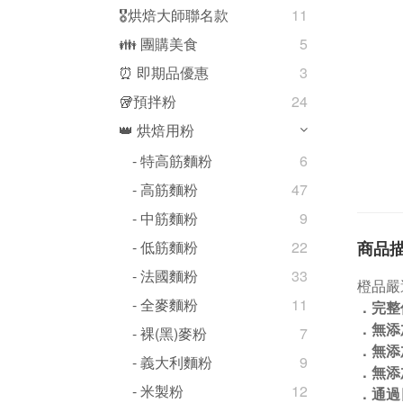
🎖️烘焙大師聯名款
11
👪 團購美食
5
⏰ 即期品優惠
3
🥡預拌粉
24
👑 烘焙用粉
- 特高筋麵粉
6
- 高筋麵粉
47
- 中筋麵粉
9
商品
- 低筋麵粉
22
- 法國麵粉
33
橙品嚴
- 全麥麵粉
11
．完整
．無添
- 裸(黑)麥粉
7
．無添
- 義大利麵粉
9
．無添
- 米製粉
12
．通過