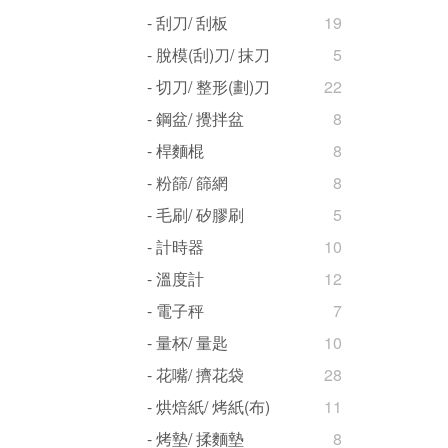
- 刮刀/ 刮板
19
- 脫模(刮)刀/ 抹刀
5
- 切刀/ 整形(劃)刀
22
- 鋼盆/ 攪拌盆
8
- 桿麵棍
8
- 粉篩/ 篩網
8
- 毛刷/ 矽膠刷
5
- 計時器
10
- 溫度計
12
- 電子秤
7
- 量杯/ 量匙
10
- 花嘴/ 擠花袋
28
- 烘焙紙/ 烤紙(布)
11
- 烤墊/ 揉麵墊
8