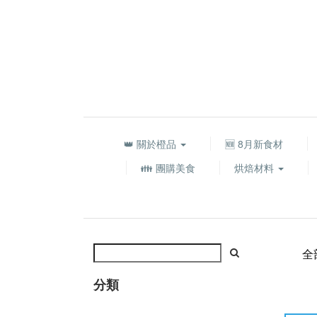
👑 關於橙品
🆕 8月新食材
👪 團購美食
烘焙材料
全
分類