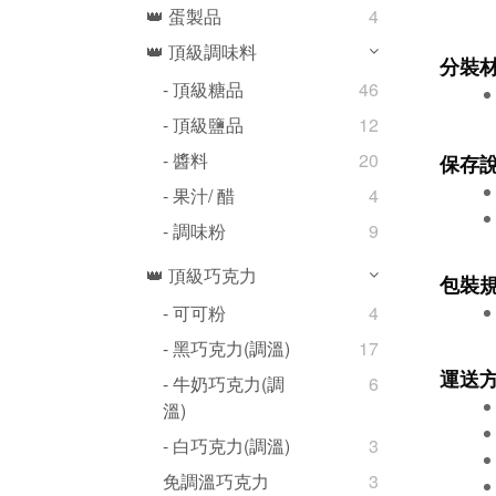
👑 蛋製品
4
👑 頂級調味料
分裝
- 頂級糖品
46
- 頂級鹽品
12
- 醬料
20
保存
- 果汁/ 醋
4
- 調味粉
9
👑 頂級巧克力
包裝
- 可可粉
4
- 黑巧克力(調溫)
17
運送
- 牛奶巧克力(調
6
溫)
- 白巧克力(調溫)
3
免調溫巧克力
3