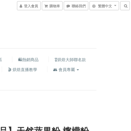
登入會員
購物車
聯絡我們
繁體中文
區
🛍熱銷商品
🎖️烘焙大師聯名款
🎬 烘焙直播教學
👥 會員專屬
品】天然蔬果粉 檸檬粉