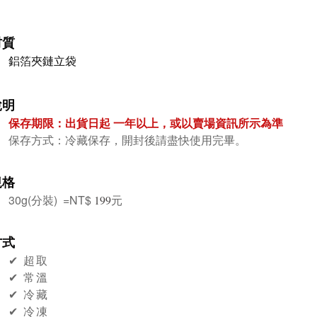
材質
鋁箔夾鏈立袋
說明
保存期限：出貨日起 一年
以上，或以賣場資訊所示為準
保存方式：冷藏保存，開封後請盡快使用完畢。
規格
30g(分裝) =
NT$
元
199
方式
✔︎ 超取
✔︎ 常溫
✔︎ 冷藏
✔︎ 冷凍