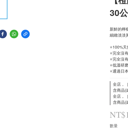
30
新鮮的檸
細緻淡淡
⭐100%
⭐完全沒
⭐完全沒
⭐低溫研
⭐通過日本
全店，［
含商品(
全店，［
含商品(
NT$
數量