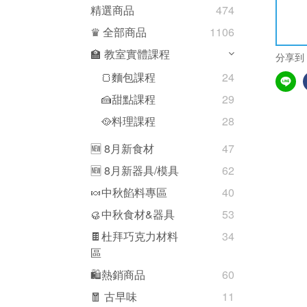
精選商品
474
♛ 全部商品
1106
🏫 教室實體課程
分享到
🍞麵包課程
24
🍰甜點課程
29
🥘料理課程
28
🆕 8月新食材
47
🆕 8月新器具/模具
62
🍬中秋餡料專區
40
🥮中秋食材&器具
53
🍫杜拜巧克力材料
34
區
🛍熱銷商品
60
🧧 古早味
11