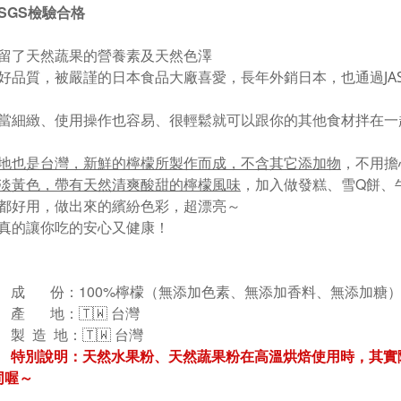
SGS檢驗合格
留了天然蔬果的營養素及天然色澤
好品質，被嚴謹的日本食品大廠喜愛，長年外銷日本，也通過
J
當細緻、使用操作也容易、很輕鬆就可以跟你的其他食材拌在一
地也是台灣，
新鮮的檸檬所製作而成，不含其它添加物
，
不用擔
淡黃色，帶有天然清爽酸甜的檸檬風味
，
加入做發糕、雪Q餅、
都好用，做出來的繽紛色彩，超漂亮～
真的讓你吃的安心又健康！
成 份：100%檸檬
（
無添加色素、無添加香料、無添加糖
產 地：🇹🇼 台灣
製 造 地：🇹🇼 台灣
特別說明：
天然水果粉、天然蔬果粉在高溫烘焙使用時，其實
同喔～