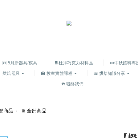
🆕 8月新器具/模具
🍫杜拜巧克力材料區
🍬中秋餡料專
烘焙器具
🏫 教室實體課程
📖 烘焙知識分享
☎️ 聯絡我們
部商品
♛ 全部商品
【橙