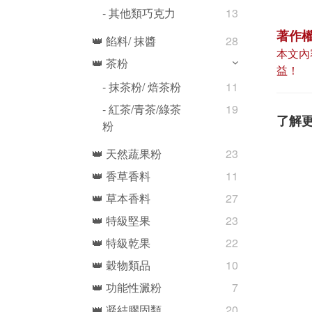
- 其他類巧克力
13
著作
👑 餡料/ 抹醬
28
本文內
👑 茶粉
益！
- 抹茶粉/ 焙茶粉
11
- 紅茶/青茶/綠茶
19
了解
粉
👑 天然蔬果粉
23
👑 香草香料
11
👑 草本香料
27
👑 特級堅果
23
👑 特級乾果
22
👑 穀物類品
10
👑 功能性澱粉
7
👑 凝結膠固類
20