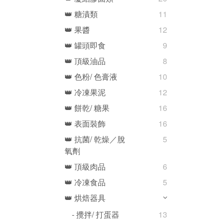
👑 糖漬類
11
👑 果醬
12
👑 罐頭即食
9
👑 頂級油品
8
👑 色粉/ 色膏液
10
👑 冷凍果泥
12
👑 餅乾/ 糖果
16
👑 表面裝飾
16
👑 抗菌/ 乾燥／脫
5
氧劑
👑 頂級肉品
6
👑 冷凍食品
5
👑 烘焙器具
- 攪拌/ 打蛋器
13