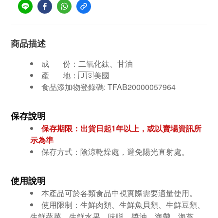
商品描述
成 份：
二氧化鈦、甘油
產 地：🇺🇸美國
食品添加物登錄碼: TFAB20000057964
保存說明
保存期限：出貨日起1年
以上，或以賣場資訊所
示為準
保存方式：陰涼乾燥處，避免陽光直射處。
使用說明
本產品可於各類食品中視實際需要適量使用。
使用限制：生鮮肉類、生鮮魚貝類、生鮮豆類、
生鮮蔬菜、生鮮水果、味噌、醬油、海帶、海苔、