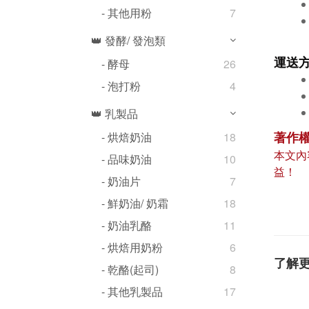
- 其他用粉
7
👑 發酵/ 發泡類
運送
- 酵母
26
- 泡打粉
4
👑 乳製品
著作
- 烘焙奶油
18
本文內
- 品味奶油
10
益！
- 奶油片
7
- 鮮奶油/ 奶霜
18
- 奶油乳酪
11
- 烘焙用奶粉
6
了解
- 乾酪(起司)
8
- 其他乳製品
17