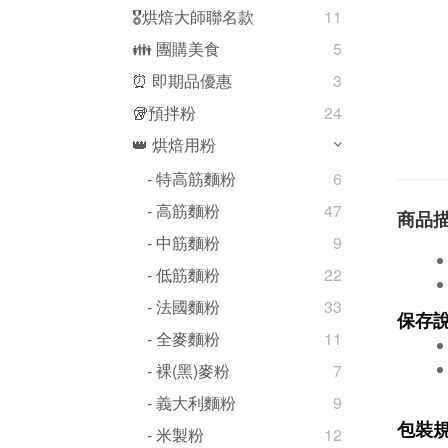
🎖️烘焙大師聯名款
11
👪 團購美食
5
⏰ 即期品優惠
3
🥡預拌粉
24
👑 烘焙用粉
- 特高筋麵粉
6
- 高筋麵粉
47
商品
- 中筋麵粉
9
- 低筋麵粉
22
- 法國麵粉
33
保存
- 全麥麵粉
11
- 裸(黑)麥粉
7
- 義大利麵粉
9
包裝
- 米製粉
12