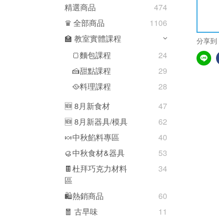
精選商品
474
♛ 全部商品
1106
🏫 教室實體課程
分享到
🍞麵包課程
24
🍰甜點課程
29
🥘料理課程
28
🆕 8月新食材
47
🆕 8月新器具/模具
62
🍬中秋餡料專區
40
🥮中秋食材&器具
53
🍫杜拜巧克力材料
34
區
🛍熱銷商品
60
🧧 古早味
11