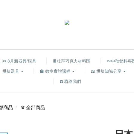
🆕 8月新器具/模具
🍫杜拜巧克力材料區
🍬中秋餡料專
烘焙器具
🏫 教室實體課程
📖 烘焙知識分享
☎️ 聯絡我們
部商品
♛ 全部商品
日本