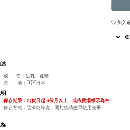
加入
送
描述
成 份：生乳、蔗糖
產 地：🇯🇵日本
說明
保存期限：出貨日起 6個月以上，或依賣場標示為主
保存方式：陰涼乾燥處；開封後請盡
早
使用完畢
規格