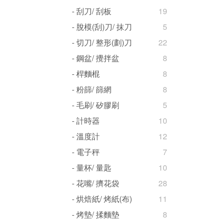
- 刮刀/ 刮板
19
- 脫模(刮)刀/ 抹刀
5
- 切刀/ 整形(劃)刀
22
- 鋼盆/ 攪拌盆
8
- 桿麵棍
8
- 粉篩/ 篩網
8
- 毛刷/ 矽膠刷
5
- 計時器
10
- 溫度計
12
- 電子秤
7
- 量杯/ 量匙
10
- 花嘴/ 擠花袋
28
- 烘焙紙/ 烤紙(布)
11
- 烤墊/ 揉麵墊
8