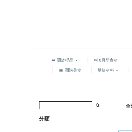
👑 關於橙品
🆕 8月新食材
👪 團購美食
烘焙材料
全
分類