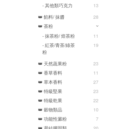
- 其他類巧克力
13
👑 餡料/ 抹醬
28
👑 茶粉
- 抹茶粉/ 焙茶粉
11
- 紅茶/青茶/綠茶
19
粉
👑 天然蔬果粉
23
👑 香草香料
11
👑 草本香料
27
👑 特級堅果
23
👑 特級乾果
22
👑 穀物類品
10
👑 功能性澱粉
7
👑 凝結膠固類
20