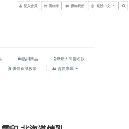
登入會員
購物車
聯絡我們
繁體中文
區
🛍熱銷商品
🎖️烘焙大師聯名款
🎬 烘焙直播教學
👥 會員專屬
 雪印 北海道煉乳