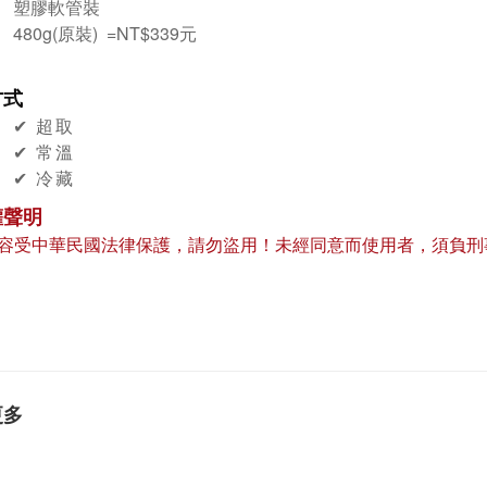
塑膠軟管裝
480g(原裝) =NT$339元
方式
✔︎ 超取
✔︎ 常溫
✔︎ 冷藏
權聲明
容受中華民國法律保護，請勿盜用！未經同意而使用者，須負刑
更多