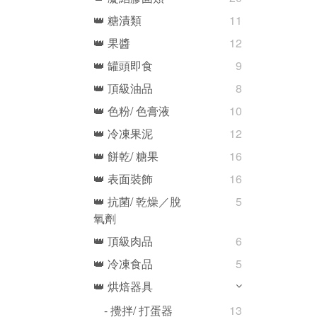
👑 糖漬類
11
👑 果醬
12
👑 罐頭即食
9
👑 頂級油品
8
👑 色粉/ 色膏液
10
👑 冷凍果泥
12
👑 餅乾/ 糖果
16
👑 表面裝飾
16
👑 抗菌/ 乾燥／脫
5
氧劑
👑 頂級肉品
6
👑 冷凍食品
5
👑 烘焙器具
- 攪拌/ 打蛋器
13