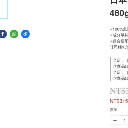
480
⭐100%
⭐成分單
⭐適合搭
吐司麵包
全店，［
含商品(
全店，［
含商品(
NT$
NT$315
數量