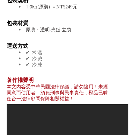
包裝規格
1.0kg(原裝) =
元
NT$249
包裝材質
原裝：透明·夾鏈·立袋
運送方式
✔︎ 常溫
✔︎ 冷藏
✔︎ 冷凍
著作權聲明
本文內容受中華民國法律保護，請勿盜用！未經
同意而使用者，須負刑事與民事責任，橙品已聘
任台一法律顧問保障相關權益！