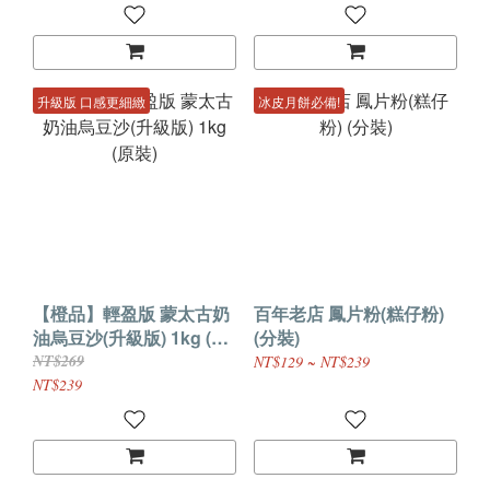
升級版 口感更細緻
冰皮月餅必備!
【橙品】輕盈版 蒙太古奶
百年老店 鳳片粉(糕仔粉)
油烏豆沙(升級版) 1kg (原
(分裝)
裝)
NT$269
NT$129 ~ NT$239
NT$239