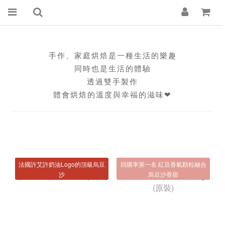
手作、家庭烘焙是一種生活的樂趣
同時也是生活的體驗
透過雙手製作
體會烘焙的溫度與幸福的滋味❤
法國許艾許奶油Logo的頂級烏豆
回購率第一名 紅豆香氣顆粒融合
沙
烏豆沙香甜