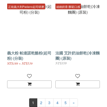
正統義大利Padano起司研磨
細緻奶香 酥鬆口感
義大粉 帕達諾乾酪粉(起司
法國 艾許奶油餅乾(冷凍麵
粉) (分裝)
團) (原裝)
NT$359
NT$189 ~ NT$539
1
2
3
4
5
»