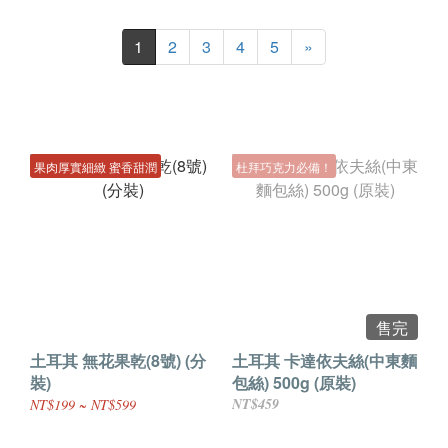
1
2
3
4
5
»
果肉厚實細緻 蜜香甜潤
杜拜巧克力必備！
售完
土耳其 無花果乾(8號) (分
土耳其 卡達依夫絲(中東麵
裝)
包絲) 500g (原裝)
NT$459
NT$199 ~ NT$599