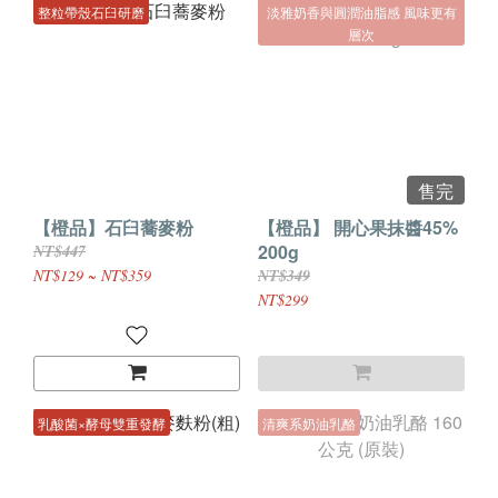
整粒帶殼石臼研磨
淡雅奶香與圓潤油脂感 風味更有
層次
售完
【橙品】石臼蕎麥粉
【橙品】 開心果抹醬45%
200g
NT$447
NT$129 ~ NT$359
NT$349
NT$299
乳酸菌×酵母雙重發酵
清爽系奶油乳酪