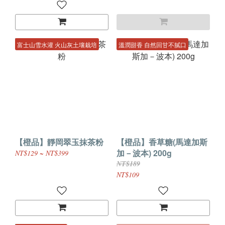
富士山雪水灌 火山灰土壤栽培
溫潤甜香 自然回甘不膩口
【橙品】靜岡翠玉抹茶粉
【橙品】香草糖(馬達加斯
加－波本) 200g
NT$129 ~ NT$399
NT$189
NT$109