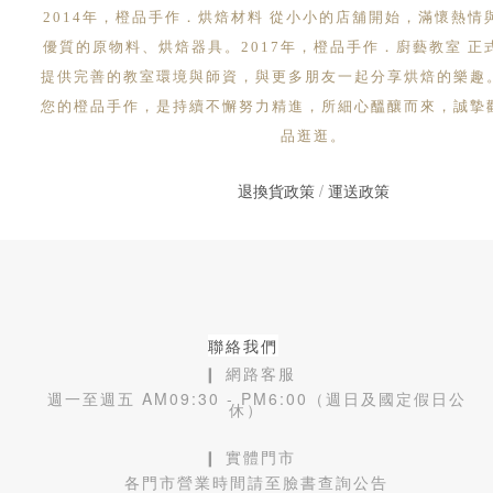
2014年，橙品手作．烘焙材料 從小小的店舖開始，滿懷熱情
優質的原物料、烘焙器具。2017年，橙品手作．廚藝教室 正
提供完善的教室環境與師資，與更多朋友一起分享烘焙的樂趣
您的橙品手作，是持續不懈努力精進，所細心醞釀而來，誠摯
品逛逛。
退換貨政策
/
運送政策
聯絡我們
❙ 網路客服
週一至週五 AM09:30 - PM6:00（週日及國定假日公
休）
❙ 實體門市
各門市營業時間請至臉書查詢公告