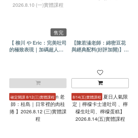
售完
【 柳川 や Eric：完美吐司
【陳若溱老師：綿密豆花
的極致表現｜加碼超人氣
與經典配料(好評加開)】
奶酥抹醬 (第7班)】
2026.8.11 (二)實體課程
2026.8.10 (一)實體課程
確定開課 8/12(三)實體課程
8/14(五)實體課程