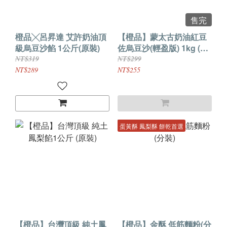
售完
橙品╳呂昇達 艾許奶油頂
【橙品】蒙太古奶油紅豆
級烏豆沙餡 1公斤(原裝)
佐烏豆沙(輕盈版) 1kg (原
裝)
NT$319
NT$299
NT$289
NT$255
蛋黃酥 鳳梨酥 餅乾首選
【橙品】台灣頂級 純土鳳
【橙品】金酥 低筋麵粉(分