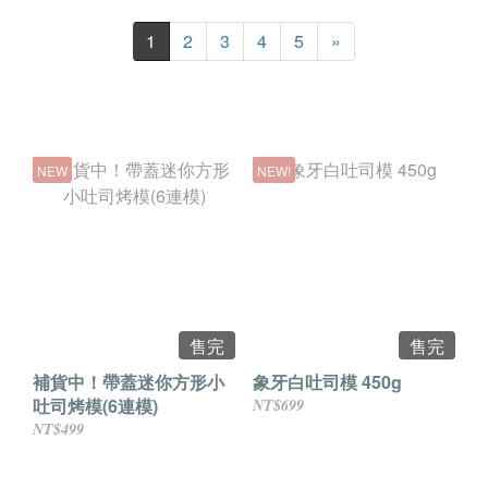
1
2
3
4
5
»
NEW
NEW!
售完
售完
補貨中！帶蓋迷你方形小
象牙白吐司模 450g
吐司烤模(6連模)
NT$699
NT$499