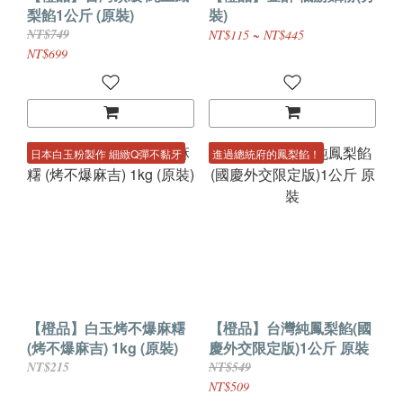
梨餡1公斤 (原裝)
裝)
NT$749
NT$115 ~ NT$445
NT$699
日本白玉粉製作 細緻Q彈不黏牙
進過總統府的鳳梨餡！
【橙品】白玉烤不爆麻糬
【橙品】台灣純鳳梨餡(國
(烤不爆麻吉) 1kg (原裝)
慶外交限定版)1公斤 原裝
NT$215
NT$549
NT$509