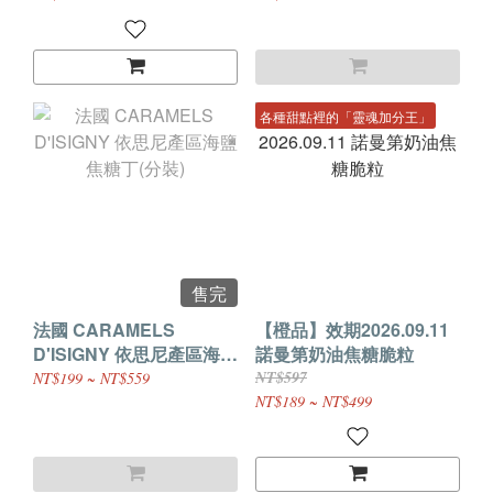
各種甜點裡的「靈魂加分王」
售完
法國 CARAMELS
【橙品】效期2026.09.11
D'ISIGNY 依思尼產區海鹽
諾曼第奶油焦糖脆粒
焦糖丁(分裝)
NT$597
NT$199 ~ NT$559
NT$189 ~ NT$499