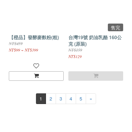
售完
【橙品】發酵麥麩粉(粗)
台灣19號 奶油乳酪 160公
克 (原裝)
NT$459
NT$99 ~ NT$399
NT$159
NT$129
1
2
3
4
5
»