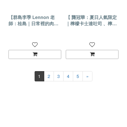
【群島李季 Lennon 老
【 龔冠華：夏日人氣限定
師：桂島｜日常裡的肉桂
｜檸檬卡士達吐司 、檸檬
捲 】2026.8.12 (三)實體課
生吐司、檸檬蛋糕】
程
2026.8.14(五)實體課程
1
2
3
4
5
»