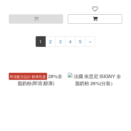
1
2
3
4
5
»
即溶配方設計 醇厚乳香