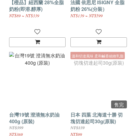
【橙品】紐西蘭 28%全脂
法國 依思尼 ISIGNY 全脂
奶粉(即溶.醇厚)
奶粉 26%(分裝）
NT$89 ~ NT$339
NT$139 ~ NT$599
溫和切達風味 柔和鹹香細緻乳脂
售完
台灣19號 澄清無水奶油
日本 四葉 北海道十勝 切
400g (原裝)
塊切達起司30g(原裝)
NT$399
NT$139
NT$369
NT$99