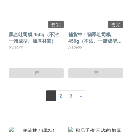
售完
售完
黑金吐司模 450g（不沾、
補貨中！翡翠吐司模
一體成型、加厚材質）
450g（不沾、一體成型、
加厚材質）
NT$699
NT$699
1
2
3
»