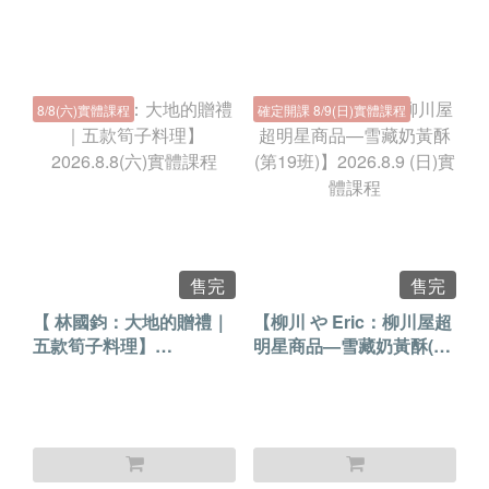
8/8(六)實體課程
確定開課 8/9(日)實體課程
售完
售完
【 林國鈞：大地的贈禮｜
【柳川 や Eric：柳川屋超
五款筍子料理】
明星商品—雪藏奶黃酥(第
2026.8.8(六)實體課程
19班)】2026.8.9 (日)實體
課程