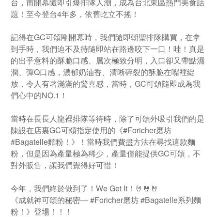
台，甫開幕隨即引爆排隊人潮，成為台北東區熱門美食話
題！至今登台4年多，依舊屹立不搖！
記得在GC可頌剛開幕時，我們隨即朝聖排隊購買，在拿
到手時，我們迫不及待隨即站在路邊咬下一口！哇！真是
的出乎意料的酥脆口感、層次極致分明，入口卻又帶點濕
潤、彈Q口感，濃郁奶油香、清晰碎裂的酥脆在嘴裡綻
放，令人有著滿滿的驚喜感，當時，GC可頌隨即成為我
們心中的NO.1！
當時在長長人龍裡排隊等待時，除了可頌外吸引我們的是
陳設在店裏GC可頌指定使用的《#Foricher磨坊
#Bagatelle麵粉！》！當時我們費盡方法在尋找這款麵
粉，但是因為產量極為稀少，產量僅能提供GC可頌，不
對外販售，讓我們覺得好可惜！
今年，我們終於做到了！We Get It！🤘🤘🤘
《成就神可頌的秘密― #Foricher磨坊 #Bagatelle系列麵
粉！》登場！！！