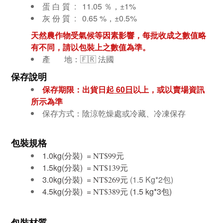
蛋 白 質 :
11.05 ％，±1%
灰 份 質 :
0.65 %，±0.5%
天然農作物受氣候等因素影響，每批收成之數值略
有不同，請以包裝上之數值為準。
產 地：🇫🇷
法國
保存說明
保存期限：出貨日起
60
日
以上，或以賣場資訊
所示為準
保存方式：陰涼乾燥處或冷藏、冷凍
保存
包裝規格
1.0kg(分裝) =
元
NT$99
1.5kg(分裝) =
元
NT$139
3.0kg(分裝) =
元
(1.5 Kg*2包)
NT$269
4.5kg(分裝) =
元 (1.5 kg*3包)
NT$389
包裝材質