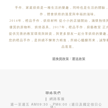
手作、家庭烘焙是一種生活的樂趣，同時也是生活的體驗
作，體會烘焙的溫度與幸福的滋味。
2014年，橙品手作．烘焙材料 從小小的店舖開始，滿懷熱情
優質的原物料、烘焙器具。2017年，橙品手作．廚藝教室 正
提供完善的教室環境與師資，與更多朋友一起分享烘焙的樂趣
您的橙品手作，是持續不懈努力精進，所細心醞釀而來，誠摯
品逛逛。
退換貨政策
/
運送政策
聯絡我們
❙ 網路客服
週一至週五 AM09:30 - PM6:00（週日及國定假日公
休）