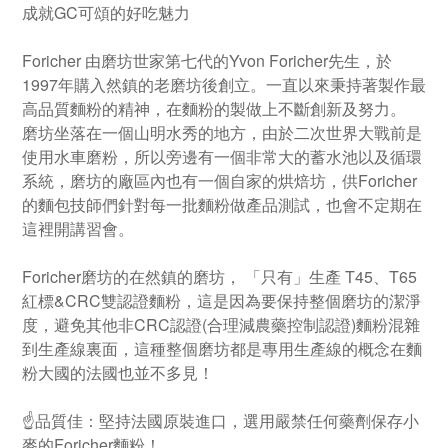
成就GC可頌的好吃魅力
Foricher 由磨坊世家第七代的Yvon Foricher先生，於
1997年購入然鎮的老磨坊後創立。一直以來秉持著製作最
高品質麵粉的精神，在麵粉的製做上不斷創新及努力。
磨坊坐落在一個山明水秀的地方，由於二次世界大戰前是
使用水車磨粉，所以旁邊有一個非常大的蓄水池以及循環
系統，磨坊的廠區內也有一個自家的烘焙坊，供Foricher
的麵包技師們針對每一批麵粉做產品測試，也會不定期在
這裡開講習會。
Foricher磨坊的在然鎮的磨坊， 「只有」生產 T45、T65
紅標&CRC雙認證麵粉，這是因為要保持整個磨坊的潔淨
度，避免其他非CRC認證(合理減農藥控制認證)麵粉混雜
到生產線裏面，這種整個磨坊都是專用生產線的概念在麵
粉大國的法國也並不多見！
☝️品質佳：堅持法國原裝進口，選用嚴禁任何藥劑保存小
麥的Foricher麵粉！