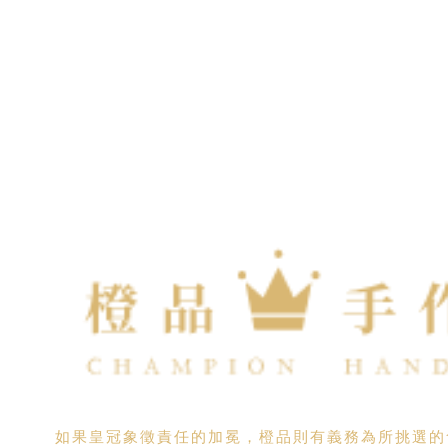
如果皇冠象徵責任的加冕，橙品則有義務為所挑選的