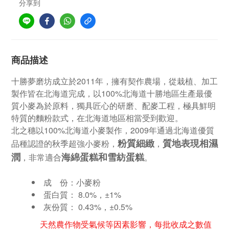
分享到
商品描述
十勝夢磨坊成立於2011年，擁有契作農場，從栽植、加工
製作皆在北海道完成，以100%北海道十勝地區生產最優
質小麥為於原料，獨具匠心的研磨、配麥工程，極具鮮明
特質的麵粉款式，在北海道地區相當受到歡迎。
北之穗以100%北海道小麥製作，2009年通過北海道優質
粉質細緻
質地表現相濕
品種認證的秋季超強小麥粉，
，
潤
海綿蛋糕和雪紡蛋糕
，非常適合
。
成 份：小麥粉
蛋白質： 8.0%
，±1%
灰份質： 0.43%
，±0.5%
天然農作物受氣候等因素影響，每批收成之數值