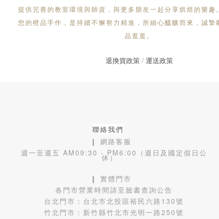
提供完善的教室環境與師資，與更多朋友一起分享烘焙的樂趣
您的橙品手作，是持續不懈努力精進，所細心醞釀而來，誠摯
品逛逛。
退換貨政策
/
運送政策
聯絡我們
❙ 網路客服
週一至週五 AM09:30 - PM6:00（週日及國定假日公
休）
❙ 實體門市
各門市營業時間請至臉書查詢公告
台北門市：
台北市北投區裕民六路130號
竹北門市：
新竹縣竹北市光明一路250號