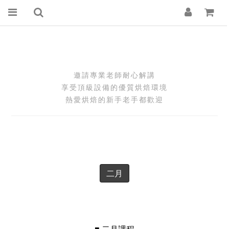
邀請專業老師耐心解講
享受頂級設備的優質烘焙環境
熱愛烘焙的新手老手都歡迎
二月
■ 二月課程