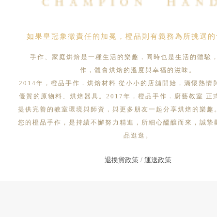
如果皇冠象徵責任的加冕，橙品則有義務為所挑選的
手作、家庭烘焙是一種生活的樂趣，同時也是生活的體驗
作，體會烘焙的溫度與幸福的滋味。
2014年，橙品手作．烘焙材料 從小小的店舖開始，滿懷熱情
優質的原物料、烘焙器具。2017年，橙品手作．廚藝教室 正
提供完善的教室環境與師資，與更多朋友一起分享烘焙的樂趣
您的橙品手作，是持續不懈努力精進，所細心醞釀而來，誠摯
品逛逛。
退換貨政策
/
運送政策