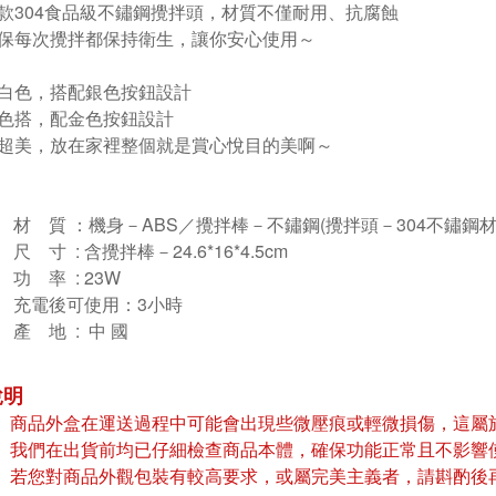
款304食品級不鏽鋼攪拌頭，材質不僅耐用、抗腐蝕
保每次攪拌都保持衛生，讓你安心使用～
白色，搭配銀色按鈕設計
色搭，配金色按鈕設計
超美，放在家裡整個就是賞心悅目的美啊～
材 質 ：機身－ABS／攪拌棒－不鏽鋼(攪拌頭－304不鏽鋼材
尺 寸 : 含攪拌棒－24.6*16*4.5cm
功 率 : 23W
充電後可使用：3小時
產 地 : 中 國
說明
商品外盒在運送過程中可能會出現些微壓痕或輕微損傷，這屬
我們在出貨前均已仔細檢查商品本體，確保功能正常且不影響
若您對商品外觀包裝有較高要求，或屬完美主義者，請斟酌後