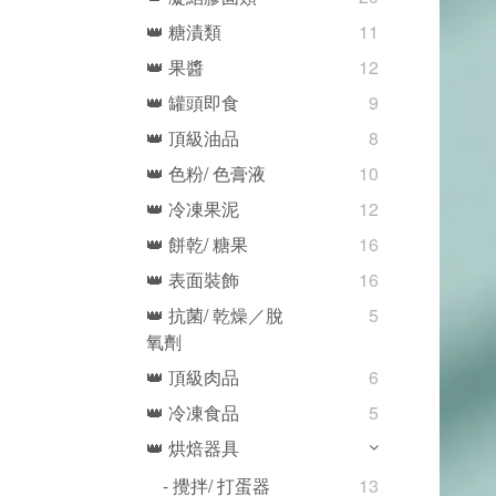
👑 糖漬類
11
👑 果醬
12
👑 罐頭即食
9
👑 頂級油品
8
👑 色粉/ 色膏液
10
👑 冷凍果泥
12
👑 餅乾/ 糖果
16
👑 表面裝飾
16
👑 抗菌/ 乾燥／脫
5
氧劑
👑 頂級肉品
6
👑 冷凍食品
5
👑 烘焙器具
- 攪拌/ 打蛋器
13