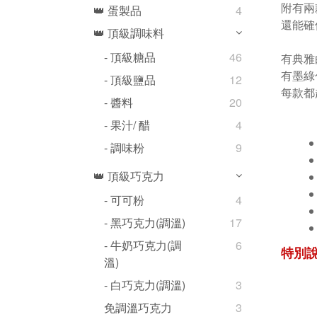
附有兩
👑 蛋製品
4
還能確
👑 頂級調味料
- 頂級糖品
46
有典雅
有墨綠
- 頂級鹽品
12
每款都
- 醬料
20
- 果汁/ 醋
4
- 調味粉
9
👑 頂級巧克力
- 可可粉
4
- 黑巧克力(調溫)
17
- 牛奶巧克力(調
6
特別
溫)
- 白巧克力(調溫)
3
免調溫巧克力
3