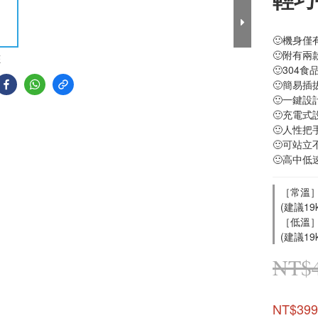
🙂機身僅
🙂附有兩
E
🙂304
🙂簡易插
🙂一鍵設
🙂充電
🙂人性把
🙂可站立
🙂高中低
［常溫］
(建議19
［低溫］
(建議19
NT$
NT$399