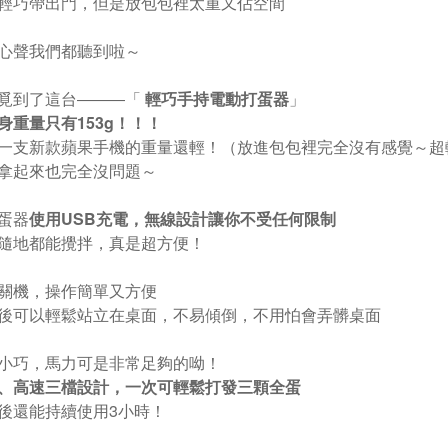
輕巧帶出門，但是放包包裡太重又佔空間
心聲我們都聽到啦～
覓到了這台―――「
輕巧手持電動打蛋器
」
身重量只有153g！！！
一支新款蘋果手機的重量還輕！（放進包包裡完全沒有感覺～超
拿起來也完全沒問題～
蛋器
使用USB充電，無線設計讓你不受任何限制
隨地都能攪拌，真是超方便！
關機，操作簡單又方便
後可以輕鬆站立在桌面，不易傾倒，不用怕會弄髒桌面
小巧，馬力可是非常足夠的呦！
、高速三檔設計，一次可輕鬆打發三顆全蛋
後還能持續使用3小時！