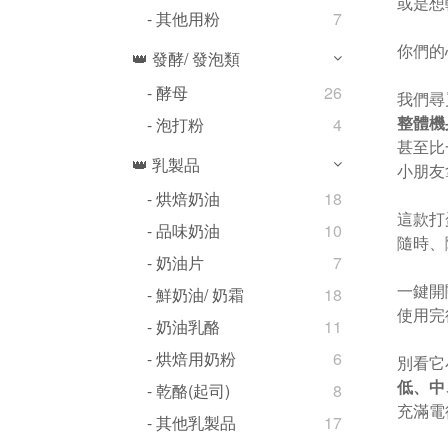
或是想
- 其他用粉
7
你們的
👑 發酵/ 發泡類
- 酵母
26
我們尋
整體機
- 泡打粉
4
甚至比
👑 乳製品
小朋友
- 烘焙奶油
18
這款打
- 品味奶油
10
隨時、
- 奶油片
7
一鍵開
- 鮮奶油/ 奶霜
18
使用完
- 奶油乳酪
11
- 烘焙用奶粉
6
別看它
低、中
- 乾酪(起司)
8
充滿電
- 其他乳製品
17