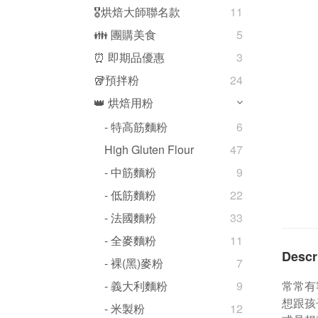
🎖️烘焙大師聯名款
11
👪 團購美食
5
⏰ 即期品優惠
3
🥡預拌粉
24
👑 烘焙用粉
- 特高筋麵粉
6
High Gluten Flour
47
- 中筋麵粉
9
- 低筋麵粉
22
- 法國麵粉
33
- 全麥麵粉
11
Descr
- 裸(黑)麥粉
7
常常有
- 義大利麵粉
9
想跟孩
- 米製粉
12