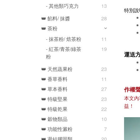
- 其他類巧克力
13
特別說
👑 餡料/ 抹醬
28
👑 茶粉
- 抹茶粉/ 焙茶粉
11
- 紅茶/青茶/綠茶
19
運送
粉
👑 天然蔬果粉
23
👑 香草香料
11
作權
👑 草本香料
27
本文內
👑 特級堅果
23
益！
👑 特級乾果
22
👑 穀物類品
10
👑 功能性澱粉
7
👑 凝結膠固類
20