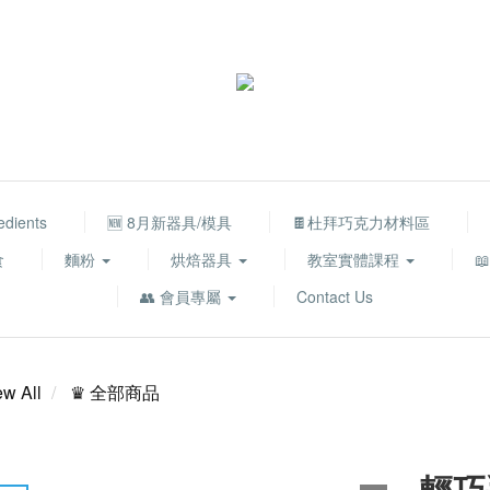
edients
🆕 8月新器具/模具
🍫杜拜巧克力材料區
食
麵粉
烘焙器具
教室實體課程

👥 會員專屬
Contact Us
ew All
♛ 全部商品
輕巧