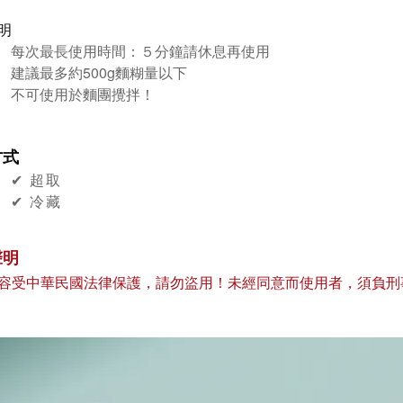
明
每次最長使用時間：５分鐘請休息再使用
建議最多約500g麵糊量以下
不可使用於麵團攪拌！
方式
✔︎ 超取
✔︎ 冷藏
聲明
容受中華民國法律保護，請勿盜用！未經同意而使用者，須負刑