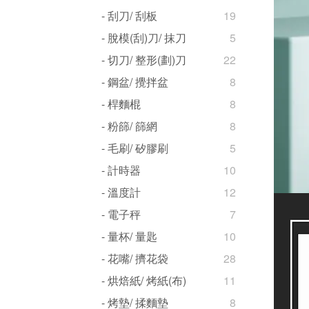
- 刮刀/ 刮板
19
- 脫模(刮)刀/ 抹刀
5
- 切刀/ 整形(劃)刀
22
- 鋼盆/ 攪拌盆
8
- 桿麵棍
8
- 粉篩/ 篩網
8
- 毛刷/ 矽膠刷
5
- 計時器
10
- 溫度計
12
- 電子秤
7
- 量杯/ 量匙
10
- 花嘴/ 擠花袋
28
- 烘焙紙/ 烤紙(布)
11
- 烤墊/ 揉麵墊
8