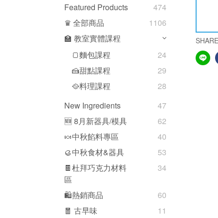
Featured Products
474
♛ 全部商品
1106
🏫 教室實體課程
SHAR
🍞麵包課程
24
🍰甜點課程
29
🥘料理課程
28
New Ingredients
47
🆕 8月新器具/模具
62
🍬中秋餡料專區
40
🥮中秋食材&器具
53
🍫杜拜巧克力材料
34
區
🛍熱銷商品
60
🧧 古早味
11