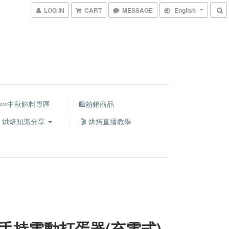
LOG IN
CART
MESSAGE
English
🍬中秋餡料專區
🛍熱銷商品
 烘焙知識分享
🎬 烘焙直播教學
手持電動打蛋器(充電式)