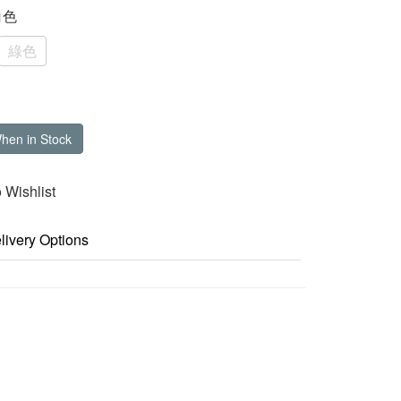
白色
綠色
When in Stock
 Wishlist
livery Options