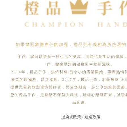
如果皇冠象徵責任的加冕，橙品則有義務為所挑選的
手作、家庭烘焙是一種生活的樂趣，同時也是生活的體驗
作，體會烘焙的溫度與幸福的滋味。
2014年，橙品手作．烘焙材料 從小小的店舖開始，滿懷熱情
優質的原物料、烘焙器具。2017年，橙品手作．廚藝教室 正
提供完善的教室環境與師資，與更多朋友一起分享烘焙的樂趣
您的橙品手作，是持續不懈努力精進，所細心醞釀而來，誠摯
品逛逛。
退換貨政策
/
運送政策