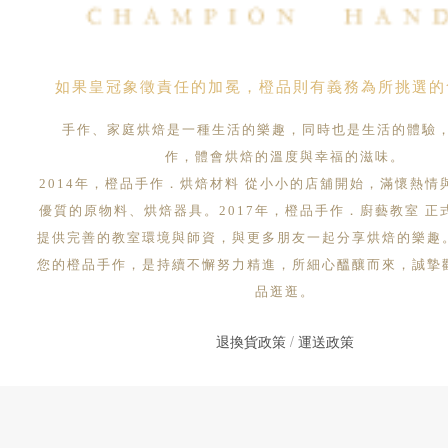
如果皇冠象徵責任的加冕，橙品則有義務為所挑選的
手作、家庭烘焙是一種生活的樂趣，同時也是生活的體驗
作，體會烘焙的溫度與幸福的滋味。
2014年，橙品手作．烘焙材料 從小小的店舖開始，滿懷熱情
優質的原物料、烘焙器具。2017年，橙品手作．廚藝教室 正
提供完善的教室環境與師資，與更多朋友一起分享烘焙的樂趣
您的橙品手作，是持續不懈努力精進，所細心醞釀而來，誠摯
品逛逛。
退換貨政策
/
運送政策