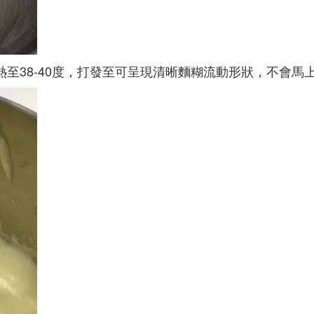
熱至38-40度，打發至可呈現清晰麵糊流動形狀，不會馬