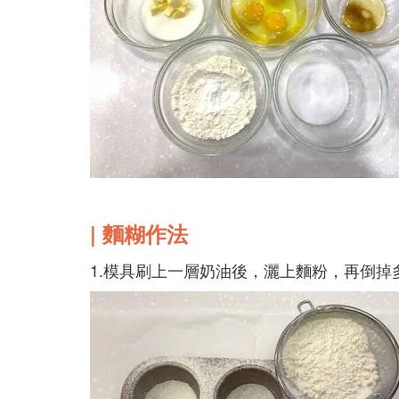
| 麵糊作法
1.模具刷上一層奶油後，灑上麵粉，再倒掉