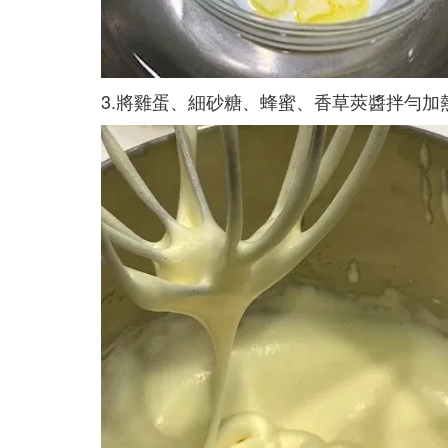
3.將雞蛋、細砂糖、蜂蜜、香草莢醬拌勻加