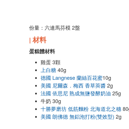
份量：
六連馬芬模
2盤
材料
|
蛋糕體材料
雞蛋 3顆
上白糖
40g
德國 Langnese 蘭絲百花蜜
10g
美國 尼爾森．梅西 香草莢醬
2g
法國 依思尼 熟成無鹽發酵奶油
25g
牛奶 30g
十勝夢磨坊 低筋麵粉 北海道北之穗
80
美國 朗佛德 無鋁泡打粉(雙效型)
2g