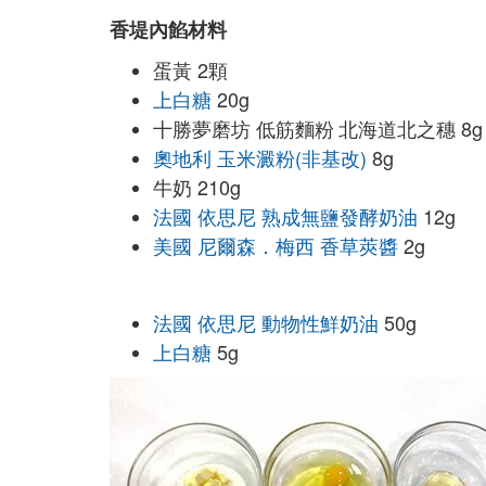
香堤內餡材料
蛋黃 2顆
上白糖
20g
十勝夢磨坊
低筋麵粉
北海道北之穗
8g
奧地利 玉米澱粉(非基改)
8g
牛奶 210g
法國 依思尼 熟成無鹽發酵奶油
12g
美國 尼爾森．梅西 香草莢醬
2g
法國 依思尼 動物性鮮奶油
50g
上白糖
5g