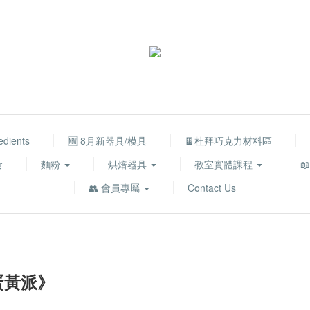
edients
🆕 8月新器具/模具
🍫杜拜巧克力材料區
食
麵粉
烘焙器具
教室實體課程

👥 會員專屬
Contact Us
蛋黃派》