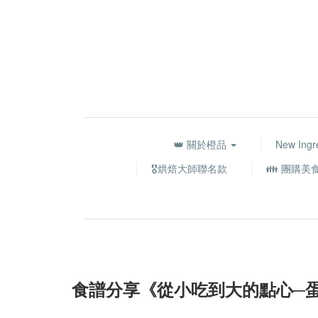
👑 關於橙品
New Ingr
🎖️烘焙大師聯名款
👪 團購美
食譜分享《從小吃到大的點心─