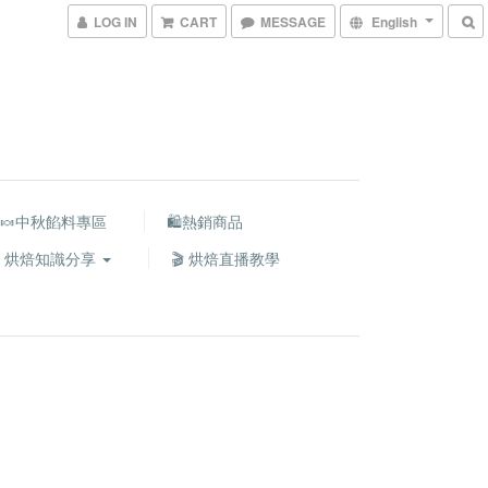
LOG IN
CART
MESSAGE
English
🍬中秋餡料專區
🛍熱銷商品
 烘焙知識分享
🎬 烘焙直播教學