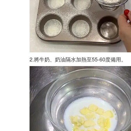
2.將牛奶、奶油隔水加熱至55-60度備用。