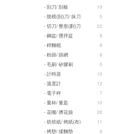
- 刮刀/ 刮板
19
- 脫模(刮)刀/ 抹刀
5
- 切刀/ 整形(劃)刀
22
- 鋼盆/ 攪拌盆
8
- 桿麵棍
8
- 粉篩/ 篩網
8
- 毛刷/ 矽膠刷
5
- 計時器
10
- 溫度計
12
- 電子秤
7
- 量杯/ 量匙
10
- 花嘴/ 擠花袋
28
- 烘焙紙/ 烤紙(布)
11
- 烤墊/ 揉麵墊
8