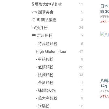
🎖️烘焙大師聯名款
11
日本
椒 3
👪 團購美食
5
NT$1
⏰ 即期品優惠
3
NT$1
🥡預拌粉
24
👑 烘焙用粉
- 特高筋麵粉
6
High Gluten Flour
47
- 中筋麵粉
9
- 低筋麵粉
22
- 法國麵粉
33
八幡
- 全麥麵粉
11
14g
- 裸(黑)麥粉
7
NT$1
NT$1
- 義大利麵粉
9
- 米製粉
12