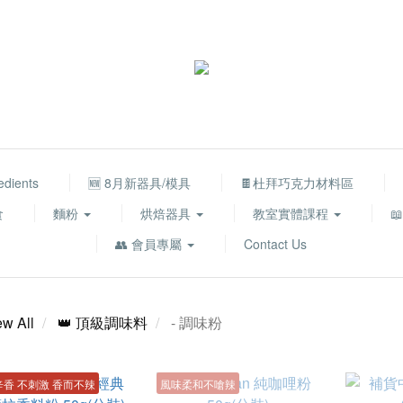
edients
🆕 8月新器具/模具
🍫杜拜巧克力材料區
食
麵粉
烘焙器具
教室實體課程

👥 會員專屬
Contact Us
ew All
👑 頂級調味料
- 調味粉
香 不刺激 香而不辣
風味柔和不嗆辣