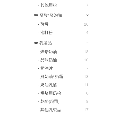
- 其他用粉
7
👑 發酵/ 發泡類
- 酵母
26
- 泡打粉
4
👑 乳製品
- 烘焙奶油
18
- 品味奶油
10
- 奶油片
7
- 鮮奶油/ 奶霜
18
- 奶油乳酪
11
- 烘焙用奶粉
6
- 乾酪(起司)
8
- 其他乳製品
17