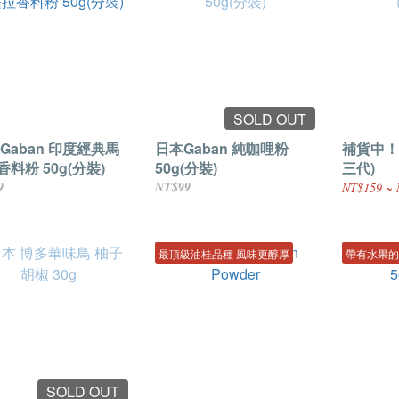
SOLD OUT
 Gaban 印度經典馬
日本Gaban 純咖哩粉
補貨中！
料粉 50g(分裝)
50g(分裝)
三代)
9
NT$99
NT$159 ~ 
最頂級油桂品種 風味更醇厚
帶有水果的
SOLD OUT