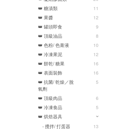
👑 糖漬類
11
👑 果醬
12
👑 罐頭即食
9
👑 頂級油品
8
👑 色粉/ 色膏液
10
👑 冷凍果泥
12
👑 餅乾/ 糖果
16
👑 表面裝飾
16
👑 抗菌/ 乾燥／脫
5
氧劑
👑 頂級肉品
6
👑 冷凍食品
5
👑 烘焙器具
- 攪拌/ 打蛋器
13