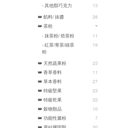
- 其他類巧克力
13
👑 餡料/ 抹醬
28
👑 茶粉
- 抹茶粉/ 焙茶粉
11
- 紅茶/青茶/綠茶
19
粉
👑 天然蔬果粉
23
👑 香草香料
11
👑 草本香料
27
👑 特級堅果
23
👑 特級乾果
22
👑 穀物類品
10
👑 功能性澱粉
7
👑 凝結膠固類
20