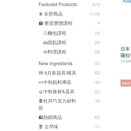
Featured Products
474
♛ 全部商品
1106
🏫 教室實體課程
🍞麵包課程
24
🍰甜點課程
29
日本
🥘料理課程
28
薩拉香
NT$9
New Ingredients
47
🆕 8月新器具/模具
62
🍬中秋餡料專區
40
NEW
🥮中秋食材&器具
53
🍫杜拜巧克力材料
34
區
🛍熱銷商品
60
🧧 古早味
11