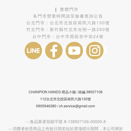
❙ 實體門市
各門市營業時間請至臉書查詢公告
台北門市：
台北市北投區裕民六路130號
竹北門市：
新竹縣竹北市光明一路250號
台中門市：
台中市西區存中街24號
CHANPION HANDS 橙品小舖 /
38507106
統編
112台北市北投區裕民六路130號
0905946380 / ch.service@gmail.com
---食品業者登錄字號 A-138507106-00000-8
---消費者收受商品之有效日期若短於賣場標示期間，本公司將於