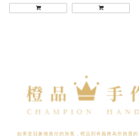
如果皇冠象徵責任的加冕，橙品則有義務為所挑選的