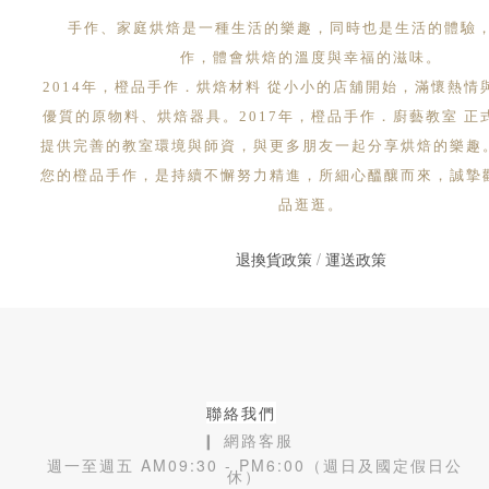
手作、家庭烘焙是一種生活的樂趣，同時也是生活的體驗
作，體會烘焙的溫度與幸福的滋味。
2014年，橙品手作．烘焙材料 從小小的店舖開始，滿懷熱情
優質的原物料、烘焙器具。2017年，橙品手作．廚藝教室 正
提供完善的教室環境與師資，與更多朋友一起分享烘焙的樂趣
您的橙品手作，是持續不懈努力精進，所細心醞釀而來，誠摯
品逛逛。
退換貨政策
/
運送政策
聯絡我們
❙ 網路客服
週一至週五 AM09:30 - PM6:00（週日及國定假日公
休）