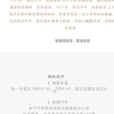
2014年，橙品手作．烘焙材料 從小小的店舖開始，滿懷熱情
優質的原物料、烘焙器具。2017年，橙品手作．廚藝教室 正
提供完善的教室環境與師資，與更多朋友一起分享烘焙的樂趣
您的橙品手作，是持續不懈努力精進，所細心醞釀而來，誠摯
品逛逛。
退換貨政策
/
運送政策
聯絡我們
❙ 網路客服
週一至週五 AM09:30 - PM6:00（週日及國定假日公
休）
❙ 實體門市
各門市營業時間請至臉書查詢公告
台北門市：
台北市北投區裕民六路130號