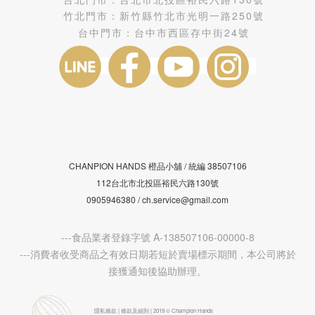
竹北門市：
新竹縣竹北市光明一路250號
台中門市：
台中市西區存中街24號
CHANPION HANDS 橙品小舖 /
38507106
統編
112台北市北投區裕民六路130號
0905946380 / ch.service@gmail.com
---食品業者登錄字號 A-138507106-00000-8
---消費者收受商品之有效日期若短於賣場標示期間，本公司將於
接獲通知後協助辦理。
隱私條款 | 條款及細則 | 2019 © Champion Hands