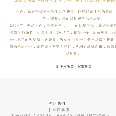
如果皇冠象徵責任的加冕，橙品則有義務為所挑選的
手作、家庭烘焙是一種生活的樂趣，同時也是生活的體驗
作，體會烘焙的溫度與幸福的滋味。
2014年，橙品手作．烘焙材料 從小小的店舖開始，滿懷熱情
優質的原物料、烘焙器具。2017年，橙品手作．廚藝教室 正
提供完善的教室環境與師資，與更多朋友一起分享烘焙的樂趣
您的橙品手作，是持續不懈努力精進，所細心醞釀而來，誠摯
品逛逛。
退換貨政策
/
運送政策
聯絡我們
❙ 網路客服
週一至週五 AM09:30 - PM6:00（週日及國定假日公