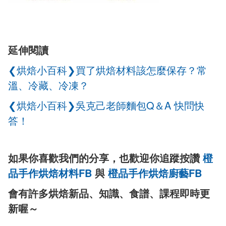
延伸閱讀
❮烘焙小百科❯買了烘焙材料該怎麼保存？常
溫、冷藏、冷凍？
❮烘焙小百科❯吳克己老師麵包Q＆A 快問快
答！
如果你喜歡我們的分享，也歡迎你追蹤按讚
橙
品手作烘焙材料FB
與
橙品手作烘焙廚藝FB
會有許多烘焙新品、知識、食譜、課程即時更
新喔～