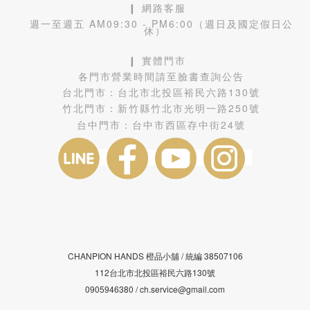
❙ 網路客服
週一至週五 AM09:30 - PM6:00（週日及國定假日公
休）
❙ 實體門市
各門市營業時間請至臉書查詢公告
台北門市：
台北市北投區裕民六路130號
竹北門市：
新竹縣竹北市光明一路250號
台中門市：
台中市西區存中街24號
CHANPION HANDS 橙品小舖 /
38507106
統編
112台北市北投區裕民六路130號
0905946380 / ch.service@gmail.com