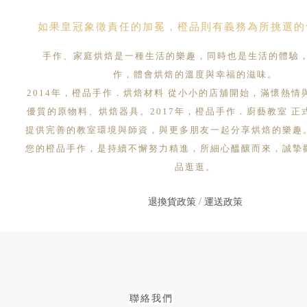
如果皇冠象徵責任的加冕，橙品則有義務為所挑選的
手作、家庭烘焙是一種生活的樂趣，同時也是生活的體驗
作，體會烘焙的溫度與幸福的滋味。
2014年，橙品手作．烘焙材料 從小小的店舖開始，滿懷熱情
優質的原物料、烘焙器具。2017年，橙品手作．廚藝教室 正
提供完善的教室環境與師資，與更多朋友一起分享烘焙的樂趣
您的橙品手作，是持續不懈努力精進，所細心醞釀而來，誠摯
品逛逛。
退換貨政策
/
運送政策
聯絡我們